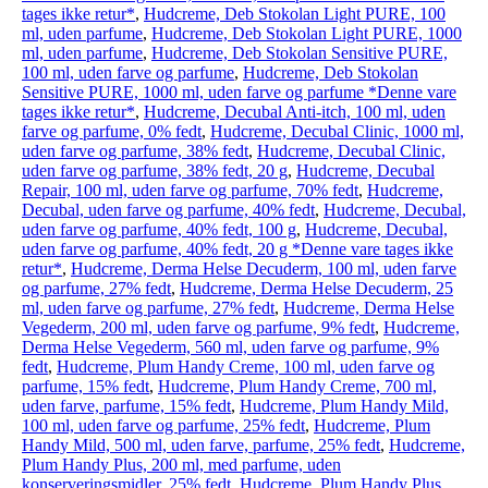
tages ikke retur*
,
Hudcreme, Deb Stokolan Light PURE, 100
ml, uden parfume
,
Hudcreme, Deb Stokolan Light PURE, 1000
ml, uden parfume
,
Hudcreme, Deb Stokolan Sensitive PURE,
100 ml, uden farve og parfume
,
Hudcreme, Deb Stokolan
Sensitive PURE, 1000 ml, uden farve og parfume *Denne vare
tages ikke retur*
,
Hudcreme, Decubal Anti-itch, 100 ml, uden
farve og parfume, 0% fedt
,
Hudcreme, Decubal Clinic, 1000 ml,
uden farve og parfume, 38% fedt
,
Hudcreme, Decubal Clinic,
uden farve og parfume, 38% fedt, 20 g
,
Hudcreme, Decubal
Repair, 100 ml, uden farve og parfume, 70% fedt
,
Hudcreme,
Decubal, uden farve og parfume, 40% fedt
,
Hudcreme, Decubal,
uden farve og parfume, 40% fedt, 100 g
,
Hudcreme, Decubal,
uden farve og parfume, 40% fedt, 20 g *Denne vare tages ikke
retur*
,
Hudcreme, Derma Helse Decuderm, 100 ml, uden farve
og parfume, 27% fedt
,
Hudcreme, Derma Helse Decuderm, 25
ml, uden farve og parfume, 27% fedt
,
Hudcreme, Derma Helse
Vegederm, 200 ml, uden farve og parfume, 9% fedt
,
Hudcreme,
Derma Helse Vegederm, 560 ml, uden farve og parfume, 9%
fedt
,
Hudcreme, Plum Handy Creme, 100 ml, uden farve og
parfume, 15% fedt
,
Hudcreme, Plum Handy Creme, 700 ml,
uden farve, parfume, 15% fedt
,
Hudcreme, Plum Handy Mild,
100 ml, uden farve og parfume, 25% fedt
,
Hudcreme, Plum
Handy Mild, 500 ml, uden farve, parfume, 25% fedt
,
Hudcreme,
Plum Handy Plus, 200 ml, med parfume, uden
konserveringsmidler, 25% fedt
,
Hudcreme, Plum Handy Plus,