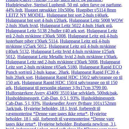
Hudplejesalve, Sterisol Luphenil, 50 ml, uden farve og parfume,
44% fedt
,
Hugget rørsukker 10x500g
,
Hugpiber t/5114 8mm
LEITZ NY MODEL
,
Hulapparat bnt sort 2-huls t/40ark
,
Hulapparat bnt sort 4-huls t/20ark
,
Hulapparat Leitz 5008 WOW
2-huls 30ark hvid
,
Hulapparat Leitz 5022 4-huls 16ark grå
,
Hulapparat Leitz 5138 2/huller t/40 ark sort
,
Hulapparat Leitz
grå 2-huls m/skinne t/30ark 5008
,
Hulapparat Leitz grå 4-huls
justerbare piber t/30ark 5114
,
Hulapparat Leitz grå 4-huls
m/skinne t/25ark 5012
,
Hulapparat Leitz grå 4-huls m/skinne
t/40ark 5132
,
Hulapparat Leitz hvid 4-huls m/skinne t/25ark
5012
,
Hulapparat Leitz Metallic hvid 2-huls m/skinne t/30ark
,
Hulapparat Leitz rød 2-huls m/skinne t/30ark 5008
,
Hulapparat
Leitz sort 2-huls m/skinne t/65ark 5180
,
Hulapparat Rapid ECO
Punch sort/grå 2-huls kapac. 20ark
,
Hulapparat Rapid FC20 4-
huls 20ark sort
,
Hulapparat Rapid HDC 150/2 sølv/orange op til
150 ark
,
Hulapparat Rapid HDC 150/4 sølv/orange op til 150
ark
,
Hulapparat til personlig planner 3,9x17cm 3799 00
,
Hulforstærkere Avery 43409/ 3510 klar selvklæb. 500stk/pak
,
Husholdningssprit, Cab-Dan, 0,5 l, 93%
,
Husholdningssprit,
Cab-Dan, 5 l, 93%
,
Huskesedler Avery flytbare 101x152mm
3ark/pak
,
Hygiejne beholder, 18 l, hvid, forberedt til
vægmontering *Denne vare tages ikke retur*
,
Hygiejne
beholder, 18 l, stål, forberedt til vægmontering *Denne vare
tages ikke retur*
,
Hygiejne beholder, Brabantia newIcon, 3 l,