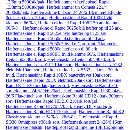
13/6mm 5000stk/pak
,
Hæfteklammer t/hæftepistol Rapid
13/8mm 5000stk/pak
,
Hæfteklammer tin Cometa 221/4
2000stk/pak
,
Hæftemaskine bnt sort 24-26/6 13cm hæftedybde
9cm – op til ca. 20 ark
,
Hæftemaskine el Rapid 100E hvid
t/klamme 66/6-8
,
Hæftemaskine el Rapid 106E 50 ark klamme
66/6-8+
,
Hæftemaskine el Rapid 5025e blå hæfter op til 25 ark
,
Hæftemaskine el Rapid 5025e hvid hæfter op til 25 ark
,
Hæftemaskine el Rapid 5050e blå.hæfter op til 50 ark
,
Hæftemaskine el Rapid 5050e* hvid m/sort front t/klammeks.
,
Hæftemaskine el Rapid 5080e hæfter op til 80 ark
,
Hæftemaskine el Rapid 90EC hvid klamme 66/6
,
Hæftemaskine
Leitz 5502 30ark sort
,
Hæftemaskine Leitz 5504 40ark sort
,
Hæftemaskine Leitz 5517 10ark sort
,
Hæftemaskine Leitz 5532
elektrisk 10ark sort
,
Hæftemaskine Leitz 5533 elektrisk 20ark
hvid
,
Hæftemaskine Rapid 10BX batteridrevet 10ark sort
,
Hæftemaskine Rapid 20EX elektrisk 20ark sort
,
Hæftemaskine
Rapid E15 t/20 ark langhæfter sort
,
Hæftemaskine Rapid F16
sort t/klamme 24/6-26/6 20ark
,
Hæftemaskine Rapid F30 24/6 –
26/6 Flat-clinch sort
,
Hæftemaskine Rapid HD12 40ark 300mm
sort
,
Hæftemaskine Rapid HD210 210ark sort/grå
,
Hæftemaskine Rapid HD70 t/70 ark Heavy Duty sort/grå
,
Hæftemaskine Rapid HD9 110ark sort
,
Hæftemaskine Rapid K2
Classic sort t/klamme 24/6-8+,26/6-8+
,
Hæftemaskine Rapid
SO30 Omnipress t/30ark sort
,
Hæftemaskine sort 24-26/6 16cm
,
Hæftemasse platstik
,
Hæftepistol Rapid Fineline 13E Ergonomic