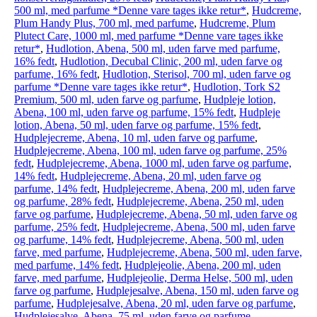
500 ml, med parfume *Denne vare tages ikke retur*
,
Hudcreme,
Plum Handy Plus, 700 ml, med parfume
,
Hudcreme, Plum
Plutect Care, 1000 ml, med parfume *Denne vare tages ikke
retur*
,
Hudlotion, Abena, 500 ml, uden farve med parfume,
16% fedt
,
Hudlotion, Decubal Clinic, 200 ml, uden farve og
parfume, 16% fedt
,
Hudlotion, Sterisol, 700 ml, uden farve og
parfume *Denne vare tages ikke retur*
,
Hudlotion, Tork S2
Premium, 500 ml, uden farve og parfume
,
Hudpleje lotion,
Abena, 100 ml, uden farve og parfume, 15% fedt
,
Hudpleje
lotion, Abena, 50 ml, uden farve og parfume, 15% fedt
,
Hudplejecreme, Abena, 10 ml, uden farve og parfume
,
Hudplejecreme, Abena, 100 ml, uden farve og parfume, 25%
fedt
,
Hudplejecreme, Abena, 1000 ml, uden farve og parfume,
14% fedt
,
Hudplejecreme, Abena, 20 ml, uden farve og
parfume, 14% fedt
,
Hudplejecreme, Abena, 200 ml, uden farve
og parfume, 28% fedt
,
Hudplejecreme, Abena, 250 ml, uden
farve og parfume
,
Hudplejecreme, Abena, 50 ml, uden farve og
parfume, 25% fedt
,
Hudplejecreme, Abena, 500 ml, uden farve
og parfume, 14% fedt
,
Hudplejecreme, Abena, 500 ml, uden
farve, med parfume
,
Hudplejecreme, Abena, 500 ml, uden farve,
med parfume, 14% fedt
,
Hudplejeolie, Abena, 200 ml, uden
farve, med parfume
,
Hudplejeolie, Derma Helse, 500 ml, uden
farve og parfume
,
Hudplejesalve, Abena, 150 ml, uden farve og
parfume
,
Hudplejesalve, Abena, 20 ml, uden farve og parfume
,
Hudplejesalve, Abena, 75 ml, uden farve og parfume
,