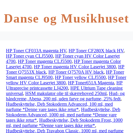
Danse og Musikhuset
HP Toner CF033A magenta HV
,
HP Toner CF280X black HV
,
HP Toner cyan CLJ5500
,
HP Toner cyan HV Color Laserjet
4700
,
HP Toner magenta CLJ5500
,
HP Toner magenta Color
Laserjet 4700
,
HP Toner magenta HV Color Laserjet 3800
,
HP
Toner Q7553X black
,
HP Toner Q7570A HV black
,
HP Toner
Smart magenta CLJ9500
,
HP Toner yellow CLJ5500
,
HP Toner
yellow HV Color Laserjet 3800
,
HP Toner651A Magenta
,
HP
Ultraprecise printcassette LJ4200
,
HPE Ultrium Tape cleaning
universal
,
HSM makulator olie til skærrehoved 250ml
,
Hud- og
håndcreme, Abena, 200 ml, uden farve og parfume, 25% fedt
,
Hudbeskyttelse, Deb Stokoderm Advanced, 100 ml, med
parfume *Denne vare tages ikke retur*
,
Hudbeskyttelse, Deb
Stokoderm Advanced, 1000 ml, med parfume *Denne vare
tages ikke retur*
,
Hudbeskyttelse, Deb Stokoderm Frost, 1000
ml, med parfume *Denne vare tages ikke retur*
,
Hudbeskyttelse, Deb Travabon Classic, 1000 ml, med parfume