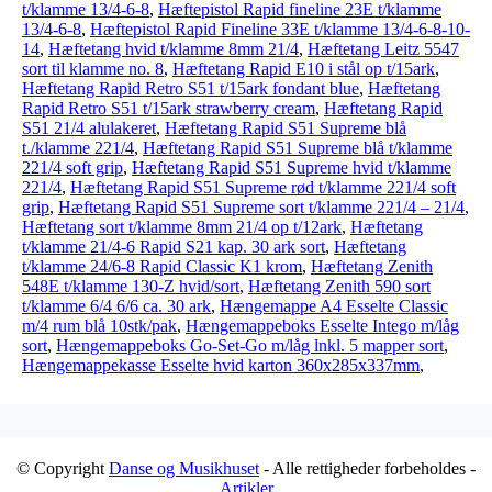
t/klamme 13/4-6-8
,
Hæftepistol Rapid fineline 23E t/klamme
13/4-6-8
,
Hæftepistol Rapid Fineline 33E t/klamme 13/4-6-8-10-
14
,
Hæftetang hvid t/klamme 8mm 21/4
,
Hæftetang Leitz 5547
sort til klamme no. 8
,
Hæftetang Rapid E10 i stål op t/15ark
,
Hæftetang Rapid Retro S51 t/15ark fondant blue
,
Hæftetang
Rapid Retro S51 t/15ark strawberry cream
,
Hæftetang Rapid
S51 21/4 alulakeret
,
Hæftetang Rapid S51 Supreme blå
t./klamme 221/4
,
Hæftetang Rapid S51 Supreme blå t/klamme
221/4 soft grip
,
Hæftetang Rapid S51 Supreme hvid t/klamme
221/4
,
Hæftetang Rapid S51 Supreme rød t/klamme 221/4 soft
grip
,
Hæftetang Rapid S51 Supreme sort t/klamme 221/4 – 21/4
,
Hæftetang sort t/klamme 8mm 21/4 op t/12ark
,
Hæftetang
t/klamme 21/4-6 Rapid S21 kap. 30 ark sort
,
Hæftetang
t/klamme 24/6-8 Rapid Classic K1 krom
,
Hæftetang Zenith
548E t/klamme 130-Z hvid/sort
,
Hæftetang Zenith 590 sort
t/klamme 6/4 6/6 ca. 30 ark
,
Hængemappe A4 Esselte Classic
m/4 rum blå 10stk/pak
,
Hængemappeboks Esselte Intego m/låg
sort
,
Hængemappeboks Go-Set-Go m/låg lnkl. 5 mapper sort
,
Hængemappekasse Esselte hvid karton 360x285x337mm
,
© Copyright
Danse og Musikhuset
- Alle rettigheder forbeholdes -
Artikler