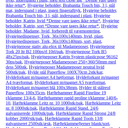
hvid, inderspand i plast, med soft close låg *Denne vare tages
ikke retur*
,
Hygiejne beholder, Brabantia Touch bin, 3 l, stål
mat, inderspand i plast, ingen fingeraftryk
,
Hygiejne beholder,
Brabantia Touch bin, 3 l, stål, inderspand i plast
,
Hygiejne
beholder, Katrin, hvid *Denne vare tages ikke retur*
,
Hygiejne
beholder, Katrin, sort *Denne vare tages ikke retur*
,
Hygiejne
beholder, Madame, hvid, forberedt til vægmontering
,
Hygiejnedispenser, Tork, 36x100x140mm, hvid, plast
,
Hygiejnedispenser, Tork, 36x100x140mm, sort, plast
,
Hygiejnepose stativ alu-elox til Madameposer
,
Hygiejnepose
Tork 20 ltr B2 100ps/rl 10rl/pak
,
Hygiejnepose Tork B5
48x25ps/pak
,
Hygiejneposer Katrin System plasticpose 96162
30ps/pak
,
Hygiejneposer Madameposer 250×360/50mm med
dess 500stk
,
Hygiejneposer Madameposer neutral hvid
500stk/pak
,
Hylde stål Paperflow 100X70cm 2stk/kar
,
Hyldeforkant m/magnet A4 højformat
,
Hyldeforkant m/magnet
A4 tværformat
,
Hyldeforkant m/magnet A5 tværformat
,
Hyldeforkant m/magnet blå 100x38mm
,
Hylder til stålreol
Paperflow 100x35cm
,
Hæftehammer Rapid Fineline 19
t/klamme 13/4-6
,
Hæftehammer rapid proline t/klamme 140/6-
10
,
Hæfteklamme Leitz nr. 10 1000stk/pak
,
Hæfteklamme Leitz
nr. 8 1000stk/pak
,
Hæfteklamme Rapid Stand. 24/6
galvaniserede 1000stk/pak
,
Hæfteklamme Rapid Strong 24/8
kobber 2000/stk/pak
,
Hæfteklamme Rapid Tools 13/8
galvaniseret 2500stk/æsk
,
Hæfteklammefjerner blank/sort
,