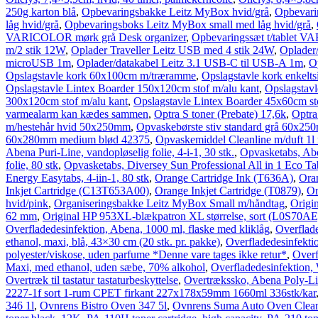
250g karton blå
,
Opbevaringsbakke Leitz MyBox hvid/grå
,
Opbevari
låg hvid/grå
,
Opbevaringsboks Leitz MyBox small med låg hvid/grå
,
VARICOLOR mørk grå Desk organizer
,
Opbevaringssæt t/tablet 
m/2 stik 12W
,
Oplader Traveller Leitz USB med 4 stik 24W
,
Oplader
microUSB 1m
,
Oplader/datakabel Leitz 3.1 USB-C til USB-A 1m
,
O
Opslagstavle kork 60x100cm m/træramme
,
Opslagstavle kork enkelt
Opslagstavle Lintex Boarder 150x120cm stof m/alu kant
,
Opslagstavl
300x120cm stof m/alu kant
,
Opslagstavle Lintex Boarder 45x60cm st
varmealarm kan kædes sammen
,
Optra S toner (Prebate) 17,6k
,
Optra
m/hestehår hvid 50x250mm
,
Opvaskebørste stiv standard grå 60x2
60x280mm medium blød 42375
,
Opvaskemiddel Cleanline m/duft 1l
Abena Puri-Line, vandopløselig folie, 4-i-1, 30 stk.
,
Opvasketabs, Aben
folie, 80 stk
,
Opvasketabs, Diversey Sun Professional All in 1 Eco Tabl
Energy Easytabs, 4-iin-1, 80 stk
,
Orange Cartridge Ink (T636A)
,
Ora
Inkjet Cartridge (C13T653A00)
,
Orange Inkjet Cartridge (T0879)
,
Or
hvid/pink
,
Organiseringsbakke Leitz MyBox Small m/håndtag
,
Origi
62 mm
,
Original HP 953XL-blækpatron XL størrelse, sort (L0S70AE
Overfladedesinfektion, Abena, 1000 ml, flaske med kliklåg
,
Overflade
ethanol, maxi, blå, 43×30 cm (20 stk. pr. pakke)
,
Overfladedesinfekt
polyester/viskose, uden parfume *Denne vare tages ikke retur*
,
Overf
Maxi, med ethanol, uden sæbe, 70% alkohol
,
Overfladedesinfektion, 
Overtræk til tastatur tastaturbeskyttelse
,
Overtrækssko, Abena Poly-Li
2227-1f sort 1-rum CPET firkant 227x178x59mm 1660ml 336stk/kar
346 1l
,
Ovnrens Bistro Oven 347 5l
,
Ovnrens Suma Auto Oven Clean