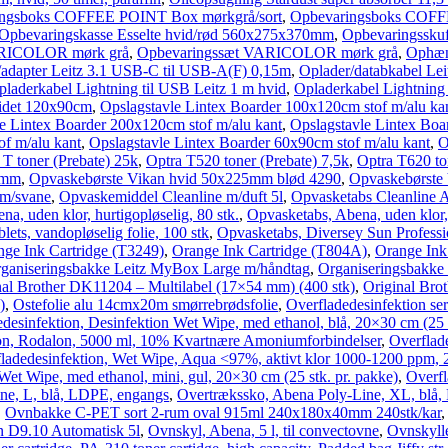
ngsboks COFFEE POINT Box mørkgrå/sort
,
Opbevaringsboks COFF
Opbevaringskasse Esselte hvid/rød 560x275x370mm
,
Opbevaringsskuf
VARICOLOR mørk grå
,
Opbevaringssæt VARICOLOR mørk grå
,
Ophæn
/adapter Leitz 3.1 USB-C til USB-A(F) 0,15m
,
Oplader/databkabel Le
pladerkabel Lightning til USB Leitz 1 m hvid
,
Opladerkabel Lightning 
sidet 120x90cm
,
Opslagstavle Lintex Boarder 100x120cm stof m/alu ka
e Lintex Boarder 200x120cm stof m/alu kant
,
Opslagstavle Lintex Boa
of m/alu kant
,
Opslagstavle Lintex Boarder 60x90cm stof m/alu kant
,
O
 T toner (Prebate) 25k
,
Optra T520 toner (Prebate) 7,5k
,
Optra T620 to
50mm
,
Opvaskebørste Vikan hvid 50x225mm blød 4290
,
Opvaskebørste
 m/svane
,
Opvaskemiddel Cleanline m/duft 5l
,
Opvasketabs Cleanline A
a, uden klor, hurtigopløselig, 80 stk.
,
Opvasketabs, Abena, uden klor, 
ets, vandopløselig folie, 100 stk
,
Opvasketabs, Diversey Sun Professio
nge Ink Cartridge (T3249)
,
Orange Ink Cartridge (T804A)
,
Orange Ink
ganiseringsbakke Leitz MyBox Large m/håndtag
,
Organiseringsbakke
nal Brother DK11204 – Multilabel (17×54 mm) (400 stk)
,
Original Brot
)
,
Ostefolie alu 14cmx20m smørrebrødsfolie
,
Overfladedesinfektion ser
desinfektion, Desinfektion Wet Wipe, med ethanol, blå, 20×30 cm (25 s
ion, Rodalon, 5000 ml, 10% Kvartnære Amoniumforbindelser
,
Overflad
ladedesinfektion, Wet Wipe, Aqua <97%, aktivt klor 1000-1200 ppm, 2
Wet Wipe, med ethanol, mini, gul, 20×30 cm (25 stk. pr. pakke)
,
Overfl
ne, L, blå, LDPE, engangs
,
Overtrækssko, Abena Poly-Line, XL, blå
,
Ovnbakke C-PET sort 2-rum oval 915ml 240x180x40mm 240stk/kar
 D9.10 Automatisk 5l
,
Ovnskyl, Abena, 5 l, til convectovne
,
Ovnskyll