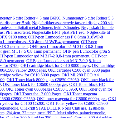
ratør 6 cifre Reiner 4,5 mm B6K6
,
Nummeratør 6 cifre Reiner 5,5
ork dispenser, 5 stk
,
Nøglebrikker assorterede farver i display 200 stk
,
øgleskab digitalt metal Büngers hvid t/36nøgler
,
Nøgleskab Durable
ast PET assorteret
,
Nøgleskilte BNT plast PET rød
,
Nøgleskilte til
OFX 9100 toner
,
OHP-pen Lumocolor ass F 0,6mm 318WP-8
 Lumocolor ass S 0,4mm 313WP-4 permanent
,
OHP-pen
318-3 permanent
,
OHP-pen Lumocolor blå M 317-3 0,8-1mm
 grøn M 317-5 0,8-1mm permanent
,
OHP-pen Lumocolor grøn S
HP-pen Lumocolor rød M 317-2 0,8-1mm permanent
,
OHP-pen
8-9 permanent
,
OHP-pen Lumocolor sort M 317-9 0,8-1mm
es for B700
,
OKI cartridge black for C610 8000 pages
,
OKI cartridge
300/C500 yellow 2000pages
,
OKI cartridge C500 cyan 5000 pages
,
rtridge yellow for C610 6000 pages
,
OKI ML280 ECO A4
300
,
OKI Toner black 8000pages C5850 C5950
,
OKI toner black for
P
,
OKI toner black for C8600 6000pages
,
OKI Toner black HC
00
,
OKI Toner cyan 6000pages C5850 C5950
,
OKI Toner cyan for
00pages
,
OKI Toner for 12.000 Pages
,
OKI Toner magenta
 C5800 C5900 C5550
,
OKI toner magenta for C8600 6000pages
,
OKI
r yellow for C5100 C5200
,
OKI Toner yellow for C5800 C5900
mekerneolie
,
Oliekridt STAEDTLER Noris Club ass. 12stk/pak
,
6cm, Ø4,4cm, 22 timer, metal/PET, Maxi olielys, palmekerneolie
,
 kg
,
Omslag 300 A4 u/klap 250 g karton grå
,
Omslag 300 A4 u/klap