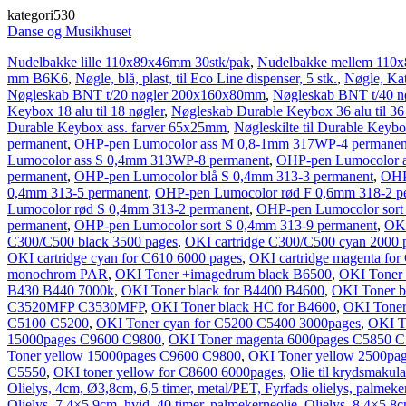
kategori530
Danse og Musikhuset
Nudelbakke lille 110x89x46mm 30stk/pak
,
Nudelbakke mellem 110
mm B6K6
,
Nøgle, blå, plast, til Eco Line dispenser, 5 stk.
,
Nøgle, Katri
Nøgleskab BNT t/20 nøgler 200x160x80mm
,
Nøgleskab BNT t/40 
Keybox 18 alu til 18 nøgler
,
Nøgleskab Durable Keybox 36 alu til 36
Durable Keybox ass. farver 65x25mm
,
Nøgleskilte til Durable Key
permanent
,
OHP-pen Lumocolor ass M 0,8-1mm 317WP-4 permanen
Lumocolor ass S 0,4mm 313WP-8 permanent
,
OHP-pen Lumocolor a
permanent
,
OHP-pen Lumocolor blå S 0,4mm 313-3 permanent
,
OHP
0,4mm 313-5 permanent
,
OHP-pen Lumocolor rød F 0,6mm 318-2 p
Lumocolor rød S 0,4mm 313-2 permanent
,
OHP-pen Lumocolor sort
permanent
,
OHP-pen Lumocolor sort S 0,4mm 313-9 permanent
,
OKI
C300/C500 black 3500 pages
,
OKI cartridge C300/C500 cyan 2000 
OKI cartridge cyan for C610 6000 pages
,
OKI cartridge magenta for
monochrom PAR
,
OKI Toner +imagedrum black B6500
,
OKI Toner
B430 B440 7000k
,
OKI Toner black for B4400 B4600
,
OKI Toner b
C3520MFP C3530MFP
,
OKI Toner black HC for B4600
,
OKI Toner
C5100 C5200
,
OKI Toner cyan for C5200 C5400 3000pages
,
OKI T
15000pages C9600 C9800
,
OKI Toner magenta 6000pages C5850 
Toner yellow 15000pages C9600 C9800
,
OKI Toner yellow 2500pag
C5550
,
OKI toner yellow for C8600 6000pages
,
Olie til krydsmakul
Olielys, 4cm, Ø3,8cm, 6,5 timer, metal/PET, Fyrfads olielys, palmeke
Olielys, 7,4×5,9cm, hvid, 40 timer, palmekerneolie
,
Olielys, 8,4×5,8cm