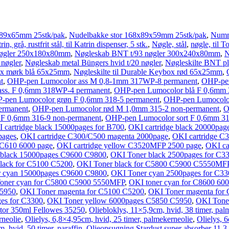
x89x65mm 25stk/pak
,
Nudelbakke stor 168x89x59mm 25stk/pak
,
Numme
n, grå, rustfrit stål, til Katrin dispenser, 5 stk.
,
Nøgle, stål
,
nøgle, til T
nøgler 250x180x80mm
,
Nøgleskab BNT t/93 nøgler 300x240x80mm
,
N
 nøgler
,
Nøgleskab metal Büngers hvid t/20 nøgler
,
Nøgleskilte BNT pl
box mørk blå 65x25mm
,
Nøgleskilte til Durable Keybox rød 65x25mm
,
t
,
OHP-pen Lumocolor ass M 0,8-1mm 317WP-8 permanent
,
OHP-pen
ss. F 0,6mm 318WP-4 permanent
,
OHP-pen Lumocolor blå F 0,6mm 
-pen Lumocolor grøn F 0,6mm 318-5 permanent
,
OHP-pen Lumocolor
ermanent
,
OHP-pen Lumocolor rød M 1,0mm 315-2 non-permanent
,
O
 F 0,6mm 316-9 non-permanent
,
OHP-pen Lumocolor sort F 0,6mm 31
 cartridge black 15000pages for B700
,
OKI cartridge black 20000pag
pages
,
OKI cartridge C300/C500 magenta 2000page
,
OKI cartridge C
 C610 6000 page
,
OKI cartridge yellow C3520MFP 2500 page
,
OKI ca
 black 15000pages C9600 C9800
,
OKI Toner black 2500pages for C3
lack for C5100 C5200
,
OKI Toner black for C5800 C5900 C5550MF
 cyan 15000pages C9600 C9800
,
OKI Toner cyan 2500pages for C33
oner cyan for C5800 C5900 5550MFP
,
OKI toner cyan for C8600 60
C5950
,
OKI Toner magenta for C5100 C5200
,
OKI Toner magenta for
es for C3300
,
OKI Toner yellow 6000pages C5850 C5950
,
OKI Tone
ator 350ml Fellowes 35250
,
Oliebloklys, 11×5,9cm, hvid, 38 timer, pal
rneolie
,
Olielys, 6,8×4,95cm, hvid, 25 timer, palmekerneolie
,
Olielys, 
, hvid, 50 timer, paraffin
,
Olieopsugning Stardust super absorber 11,3