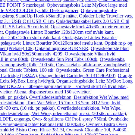
EE POINT S mørkegrå
,
Opbevaringsboks Leitz MyBox large med
fe VARICOLOR lys lilla Desk organizer
,
Opbevaringsskuffe
gskrog StandUp Hook t/StandUp måtte
,
Oplader Leitz Traveller væg
itz 3.1 USB-C til USB-C 1m
,
Oplader/datakabel Leitz 2.0 USB-C til
til USB Leitz 30 cm hvid
,
Opslagstavle kork 40x60cm m/træramme
,
nt
,
Opslagstavle Lintex Boarder 120x120cm stof m/alu kant
,
rder 250x120cm stof m/alu kant
,
Opslagstavle Lintex Boarder
pslagstavle Lintex Boarder 90x120cm stof m/alu kant
,
Optisk røg- og
ner (Prebate) 10k
,
Optændingspose BURNER
,
Opvaskebørste blød
 Vikan hvid 50x250mm stiv 4299
,
Opvaskebørste Vikan hvid
ll-in-one 80stk
,
Opvasketabs Sun Prof Tabs 100stk
,
Opvasketabs,
vandopløselig folie, 100 stk
,
Opvasketabs, all-in-one, vandopløselig
nal Classic Tablets, 100 stk
,
Opvasketabs, Green Care Professional
 Cartridge (T824A)
,
Orange Inkjet Cartridge (C13T596A00)
,
Orange
 Leitz MyBox Long hvid/grå
,
Organiseringsbakke Leitz MyBox Long
her DK22251 løbende papirlabelrulle – sort/rød skrift på hvid label,
vietter, Abena, dispenserbox med 150 servietter
,
tk. pr. pakke)
,
Overfladedesinfektion, Desinfektion Wet Wipe, med
edesinfektion, Tork Wet Wipe, 15,7m x 13,5cm, Ø12,5cm, hvid,
0×30 cm, (10 stk. pr. pakke)
,
Overfladedesinfektion, Wet Wipe,
adedesinfektion, Wet Wipe, uden ethanol, maxi. (20 stk. pr. pakke)
,
, LDPE, engangs
,
Ovn- & grillrens Cif Prof. spray 750ml
,
Ovnbakke
,
Ovnrengøring tablet Rational rød 100stk/stk
,
Ovnrens Bistro Oven
emiddel Bistro Oven Rinse 381 5l
,
Ovnvask Cleanline 10l
,
P-4030