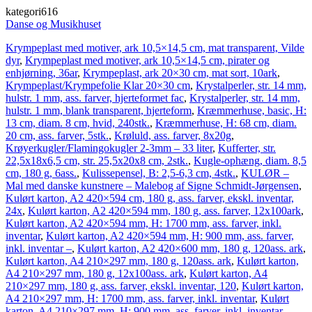
kategori616
Danse og Musikhuset
Krympeplast med motiver, ark 10,5×14,5 cm, mat transparent, Vilde
dyr
,
Krympeplast med motiver, ark 10,5×14,5 cm, pirater og
enhjørning, 36ar
,
Krympeplast, ark 20×30 cm, mat sort, 10ark
,
Krympeplast/Krympefolie Klar 20×30 cm
,
Krystalperler, str. 14 mm,
hulstr. 1 mm, ass. farver, hjerteformet fac
,
Krystalperler, str. 14 mm,
hulstr. 1 mm, blank transparent, hjerteform
,
Kræmmerhuse, basic, H:
13 cm, diam. 8 cm, hvid, 240stk.
,
Kræmmerhuse, H: 68 cm, diam.
20 cm, ass. farver, 5stk.
,
Krøluld, ass. farver, 8x20g
,
Krøyerkugler/Flamingokugler 2-3mm – 33 liter
,
Kufferter, str.
22,5x18x6,5 cm, str. 25,5x20x8 cm, 2stk.
,
Kugle-ophæng, diam. 8,5
cm, 180 g, 6ass.
,
Kulissepensel, B: 2,5-6,3 cm, 4stk.
,
KULØR –
Mal med danske kunstnere – Malebog af Signe Schmidt-Jørgensen
,
Kulørt karton, A2 420×594 cm, 180 g, ass. farver, ekskl. inventar,
24x
,
Kulørt karton, A2 420×594 mm, 180 g, ass. farver, 12x100ark
,
Kulørt karton, A2 420×594 mm, H: 1700 mm, ass. farver, inkl.
inventar
,
Kulørt karton, A2 420×594 mm, H: 900 mm, ass. farver,
inkl. inventar –
,
Kulørt karton, A2 420×600 mm, 180 g, 120ass. ark
,
Kulørt karton, A4 210×297 mm, 180 g, 120ass. ark
,
Kulørt karton,
A4 210×297 mm, 180 g, 12x100ass. ark
,
Kulørt karton, A4
210×297 mm, 180 g, ass. farver, ekskl. inventar, 120
,
Kulørt karton,
A4 210×297 mm, H: 1700 mm, ass. farver, inkl. inventar
,
Kulørt
karton, A4 210×297 mm, H: 900 mm, ass. farver, inkl. inventar –
,