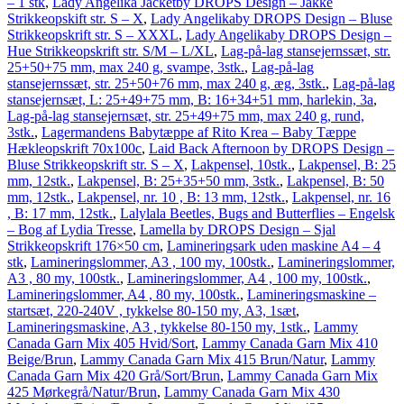
– 1 stk
,
Lady Angelika Jacketby DROPS Design – Jakke
Strikkeopskift str. S – X
,
Lady Angelikaby DROPS Design – Bluse
Strikkeopskrift str. S – XXXL
,
Lady Angelikaby DROPS Design –
Hue Strikkeopskrift str. S/M – L/XL
,
Lag-på-lag stansejernssæt, str.
25+50+75 mm, max 240 g, svampe, 3stk.
,
Lag-på-lag
stansejernssæt, str. 25+50+76 mm, max 240 g, æg, 3stk.
,
Lag-på-lag
stansejernsæt, L: 25+49+75 mm, B: 16+34+51 mm, harlekin, 3a
,
Lag-på-lag stansejernsæt, str. 25+49+75 mm, max 240 g, rund,
3stk.
,
Lagermandens Babytæppe af Rito Krea – Baby Tæppe
Hækleopskrift 70x100c
,
Laid Back Afternoon by DROPS Design –
Bluse Strikkeopskrift str. S – X
,
Lakpensel, 10stk.
,
Lakpensel, B: 25
mm, 12stk.
,
Lakpensel, B: 25+35+50 mm, 3stk.
,
Lakpensel, B: 50
mm, 12stk.
,
Lakpensel, nr. 10 , B: 13 mm, 12stk.
,
Lakpensel, nr. 16
, B: 17 mm, 12stk.
,
Lalylala Beetles, Bugs and Butterflies – Engelsk
– Bog af Lydia Tresse
,
Lamella by DROPS Design – Sjal
Strikkeopskrift 176×50 cm
,
Lamineringsark uden maskine A4 – 4
stk
,
Lamineringslommer, A3 , 100 my, 100stk.
,
Lamineringslommer,
A3 , 80 my, 100stk.
,
Lamineringslommer, A4 , 100 my, 100stk.
,
Lamineringslommer, A4 , 80 my, 100stk.
,
Lamineringsmaskine –
startsæt, 220-240V , tykkelse 80-150 my, A3, 1sæt
,
Lamineringsmaskine, A3 , tykkelse 80-150 my, 1stk.
,
Lammy
Canada Garn Mix 405 Hvid/Sort
,
Lammy Canada Garn Mix 410
Beige/Brun
,
Lammy Canada Garn Mix 415 Brun/Natur
,
Lammy
Canada Garn Mix 420 Grå/Sort/Brun
,
Lammy Canada Garn Mix
425 Mørkegrå/Natur/Brun
,
Lammy Canada Garn Mix 430