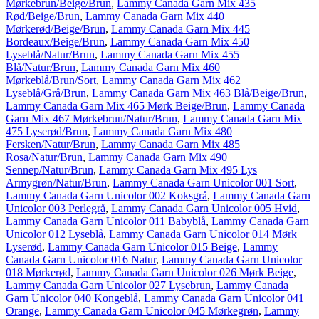
Mørkebrun/Beige/Brun
,
Lammy Canada Garn Mix 435
Rød/Beige/Brun
,
Lammy Canada Garn Mix 440
Mørkerød/Beige/Brun
,
Lammy Canada Garn Mix 445
Bordeaux/Beige/Brun
,
Lammy Canada Garn Mix 450
Lyseblå/Natur/Brun
,
Lammy Canada Garn Mix 455
Blå/Natur/Brun
,
Lammy Canada Garn Mix 460
Mørkeblå/Brun/Sort
,
Lammy Canada Garn Mix 462
Lyseblå/Grå/Brun
,
Lammy Canada Garn Mix 463 Blå/Beige/Brun
,
Lammy Canada Garn Mix 465 Mørk Beige/Brun
,
Lammy Canada
Garn Mix 467 Mørkebrun/Natur/Brun
,
Lammy Canada Garn Mix
475 Lyserød/Brun
,
Lammy Canada Garn Mix 480
Fersken/Natur/Brun
,
Lammy Canada Garn Mix 485
Rosa/Natur/Brun
,
Lammy Canada Garn Mix 490
Sennep/Natur/Brun
,
Lammy Canada Garn Mix 495 Lys
Armygrøn/Natur/Brun
,
Lammy Canada Garn Unicolor 001 Sort
,
Lammy Canada Garn Unicolor 002 Koksgrå
,
Lammy Canada Garn
Unicolor 003 Perlegrå
,
Lammy Canada Garn Unicolor 005 Hvid
,
Lammy Canada Garn Unicolor 011 Babyblå
,
Lammy Canada Garn
Unicolor 012 Lyseblå
,
Lammy Canada Garn Unicolor 014 Mørk
Lyserød
,
Lammy Canada Garn Unicolor 015 Beige
,
Lammy
Canada Garn Unicolor 016 Natur
,
Lammy Canada Garn Unicolor
018 Mørkerød
,
Lammy Canada Garn Unicolor 026 Mørk Beige
,
Lammy Canada Garn Unicolor 027 Lysebrun
,
Lammy Canada
Garn Unicolor 040 Kongeblå
,
Lammy Canada Garn Unicolor 041
Orange
,
Lammy Canada Garn Unicolor 045 Mørkegrøn
,
Lammy