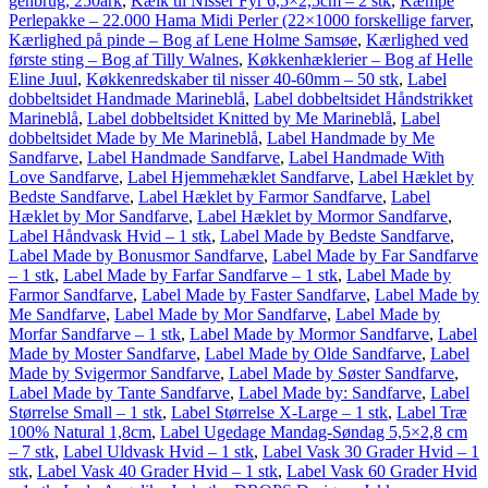
genbrug, 250ark
,
Kælk til Nisser Fyr 6,5×2,5cm – 2 stk
,
Kæmpe
Perlepakke – 22.000 Hama Midi Perler (22×1000 forskellige farver
,
Kærlighed på pinde – Bog af Lene Holme Samsøe
,
Kærlighed ved
første sting – Bog af Tilly Walnes
,
Køkkenhæklerier – Bog af Helle
Eline Juul
,
Køkkenredskaber til nisser 40-60mm – 50 stk
,
Label
dobbeltsidet Handmade Marineblå
,
Label dobbeltsidet Håndstrikket
Marineblå
,
Label dobbeltsidet Knitted by Me Marineblå
,
Label
dobbeltsidet Made by Me Marineblå
,
Label Handmade by Me
Sandfarve
,
Label Handmade Sandfarve
,
Label Handmade With
Love Sandfarve
,
Label Hjemmehæklet Sandfarve
,
Label Hæklet by
Bedste Sandfarve
,
Label Hæklet by Farmor Sandfarve
,
Label
Hæklet by Mor Sandfarve
,
Label Hæklet by Mormor Sandfarve
,
Label Håndvask Hvid – 1 stk
,
Label Made by Bedste Sandfarve
,
Label Made by Bonusmor Sandfarve
,
Label Made by Far Sandfarve
– 1 stk
,
Label Made by Farfar Sandfarve – 1 stk
,
Label Made by
Farmor Sandfarve
,
Label Made by Faster Sandfarve
,
Label Made by
Me Sandfarve
,
Label Made by Mor Sandfarve
,
Label Made by
Morfar Sandfarve – 1 stk
,
Label Made by Mormor Sandfarve
,
Label
Made by Moster Sandfarve
,
Label Made by Olde Sandfarve
,
Label
Made by Svigermor Sandfarve
,
Label Made by Søster Sandfarve
,
Label Made by Tante Sandfarve
,
Label Made by: Sandfarve
,
Label
Størrelse Small – 1 stk
,
Label Størrelse X-Large – 1 stk
,
Label Træ
100% Natural 1,8cm
,
Label Ugedage Mandag-Søndag 5,5×2,8 cm
– 7 stk
,
Label Uldvask Hvid – 1 stk
,
Label Vask 30 Grader Hvid – 1
stk
,
Label Vask 40 Grader Hvid – 1 stk
,
Label Vask 60 Grader Hvid