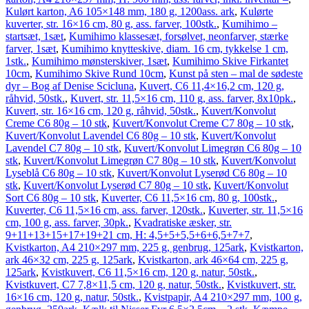
Kulørt karton, A6 105×148 mm, 180 g, 1200ass. ark
,
Kulørte
kuverter, str. 16×16 cm, 80 g, ass. farver, 100stk.
,
Kumihimo –
startsæt, 1sæt
,
Kumihimo klassesæt, forsølvet, neonfarver, stærke
farver, 1sæt
,
Kumihimo knytteskive, diam. 16 cm, tykkelse 1 cm,
1stk.
,
Kumihimo mønsterskiver, 1sæt
,
Kumihimo Skive Firkantet
10cm
,
Kumihimo Skive Rund 10cm
,
Kunst på sten – mal de sødeste
dyr – Bog af Denise Scicluna
,
Kuvert, C6 11,4×16,2 cm, 120 g,
råhvid, 50stk.
,
Kuvert, str. 11,5×16 cm, 110 g, ass. farver, 8x10pk.
,
Kuvert, str. 16×16 cm, 120 g, råhvid, 50stk.
,
Kuvert/Konvolut
Creme C6 80g – 10 stk
,
Kuvert/Konvolut Creme C7 80g – 10 stk
,
Kuvert/Konvolut Lavendel C6 80g – 10 stk
,
Kuvert/Konvolut
Lavendel C7 80g – 10 stk
,
Kuvert/Konvolut Limegrøn C6 80g – 10
stk
,
Kuvert/Konvolut Limegrøn C7 80g – 10 stk
,
Kuvert/Konvolut
Lyseblå C6 80g – 10 stk
,
Kuvert/Konvolut Lyserød C6 80g – 10
stk
,
Kuvert/Konvolut Lyserød C7 80g – 10 stk
,
Kuvert/Konvolut
Sort C6 80g – 10 stk
,
Kuverter, C6 11,5×16 cm, 80 g, 100stk.
,
Kuverter, C6 11,5×16 cm, ass. farver, 120stk.
,
Kuverter, str. 11,5×16
cm, 100 g, ass. farver, 30pk.
,
Kvadratiske æsker, str.
9+11+13+15+17+19+21 cm, H: 4,5+5+5,5+6+6,5+7+7
,
Kvistkarton, A4 210×297 mm, 225 g, genbrug, 125ark
,
Kvistkarton,
ark 46×32 cm, 225 g, 125ark
,
Kvistkarton, ark 46×64 cm, 225 g,
125ark
,
Kvistkuvert, C6 11,5×16 cm, 120 g, natur, 50stk.
,
Kvistkuvert, C7 7,8×11,5 cm, 120 g, natur, 50stk.
,
Kvistkuvert, str.
16×16 cm, 120 g, natur, 50stk.
,
Kvistpapir, A4 210×297 mm, 100 g,