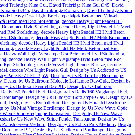
avid Trubridge Kina Gul
,
David Trubridge Kina Gul Ø45
,
David
 Kina Sort Ø45
,
David Trubridge Koura Gul
,
David Trubridge Koura
ecode Heavy Desk Light Bordlampe Mørk Beton med Valnød
,
rå Beton med Rød Stofledning
,
decode Heavy Light Pendel H1
 Beton med Hvid Stofledning
,
decode Heavy Light Pendel H1 Mørk
med Rød Stofledning
,
decode Heavy Light Pendel H2 Hvid Beton
Hvid Stofledning
,
decode Heavy Light Pendel H2 Mørk Beton med
fledning
,
decode Heavy Light Pendel H3 Hvid Beton med Hvid
ledning
,
decode Heavy Light Pendel H3 Mørk Beton med Rød
e Heavy Wall Light Væglampe Grå Beton med Hvid Stofledning
,
ing
,
decode Heavy Wall Light Væglampe Hvid Beton med Rød
d Rød Stofledning
,
decode Vessel Light Pendel Bronze
,
decode
ndel
,
decode Wire Light Pendel Gul
,
Design by Us Addicted to US
trary Pære E27 LED 3,5W
,
Design by Us Ball on Top Bordlampe
,
v
,
Design by Us Ballroom Molecule Loftlampe Rav/Guld
,
Design by
n by Us Ballroom Pendel Rav XL
,
Design by Us Ballroom
 Bellis 160 Pendel Hvid
,
Design by Us Bellis 160 Væglampe Hvid
,
k Bordlampe
,
Design by Us Blindspot Bordlampe Glas
,
Design by Us
uld
,
Design by Us Eyeball Sort
,
Design by Us Harakiri Lysekrone
gn by Us Mini Vintage Bordlampe
,
Design by Us New Wave Optic
 Wave Optic Væglampe Transparent
,
Design by Us New Wave
esign by Us New Wave Stripe Pendel Transparent
,
Design by Us
s Pollish Green Medium
,
Design by Us Pollish Pink Medium
,
Design
 Bordlampe Blå
,
Design by Us Sheik Arab Bordlampe
,
Design by