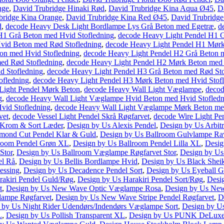
nge
,
David Trubridge Hinaki Rød
,
David Trubridge Kina Aqua Ø45
,
D
bridge Kina Orange
,
David Trubridge Kina Red Ø45
,
David Trubridge
d
,
decode Heavy Desk Light Bordlampe Lys Grå Beton med Egetræ
,
d
H1 Grå Beton med Hvid Stofledning
,
decode Heavy Light Pendel H1 G
vid Beton med Rød Stofledning
,
decode Heavy Light Pendel H1 Mørk
on med Hvid Stofledning
,
decode Heavy Light Pendel H2 Grå Beton 
ed Rød Stofledning
,
decode Heavy Light Pendel H2 Mørk Beton med 
d Stofledning
,
decode Heavy Light Pendel H3 Grå Beton med Rød Sto
ofledning
,
decode Heavy Light Pendel H3 Mørk Beton med Hvid Stof
Light Pendel Mørk Beton
,
decode Heavy Wall Light Væglampe
,
decod
g
,
decode Heavy Wall Light Væglampe Hvid Beton med Hvid Stofledn
vid Stofledning
,
decode Heavy Wall Light Væglampe Mørk Beton me
vet
,
decode Vessel Light Pendel Skrå Røgfarvet
,
decode Wire Light Pe
t Krom & Sort Læder
,
Design by Us Alexis Pendel
,
Design by Us Arbi
mond Cut Pendel Klar & Guld
,
Design by Us Ballroom Gulvlampe Ra
lroom Pendel Grøn XL
,
Design by Us Ballroom Pendel Lilla XL
,
Desig
Stor
,
Design by Us Ballroom Væglampe Røgfarvet Stor
,
Design by Us
el Rå
,
Design by Us Bellis Bordlampe Hvid
,
Design by Us Black Shei
essing
,
Design by Us Decadence Pendel Sort
,
Design by Us Eyeball G
rakiri Pendel Guld/Røg
,
Design by Us Harakiri Pendel Sort/Røg
,
Desi
t
,
Design by Us New Wave Optic Væglampe Rosa
,
Design by Us New
ampe Røgfarvet
,
Design by Us New Wave Stripe Pendel Røgfarvet
,
D
 by Us Night Rider Udendørs/Indendørs Væglampe Sort
,
Design by U
L
,
Design by Us Pollish Transparent XL
,
Design by Us PUNK DeLuxe