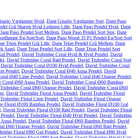
isario Væglampe Hvid
,
Darø Gisario Væglampe Sort
,
Darø Paso
ndel Grå Skærm Hvid Ledning Lille
,
Darø Paso Pendel Hvid
,
Darø
Darø Paso Pendel Sort Mellem
,
Darø Paso Pendel Sort Stor
,
Darø
rdlampe Eg-Sort/Sort
,
Darø Paso Wood 35 P1 Pendel Eg/Sort Sort
rø Trion Pendel Grå Lille
,
Darø Trion Pendel Grå Mellem
,
Darø
rk Sand
,
Darø Trion Pendel Sort Lille
,
Darø Trion Pendel Sort
Gul Pendel
,
David Trubridge Coral Hvid & Hvid Pendel
,
David
del
,
David Trubridge Coral Rød Pendel
,
David Trubridge Coral Sort
,
David Trubridge Coral Ø100 Hvid Pendel
,
David Trubridge Coral
rt Pendel
,
David Trubridge Coral Ø40 Aqua Pendel
,
David
Coral Ø40 Lime Pendel
,
David Trubridge Coral Ø40 Orange Pendel
,
e Coral Ø60 Aqua Pendel
,
David Trubridge Coral Ø60 Bambus
Trubridge Coral Ø60 Orange Pendel
,
David Trubridge Coral Ø60
ge
,
David Trubridge Floral Aqua Pendel
,
David Trubridge Floral
Trubridge Floral Lime Pendel
,
David Trubridge Floral Orange
ge Floral Ø100 Bambus Pendel
,
David Trubridge Floral Ø100 Gul
l
,
David Trubridge Floral Ø100 Rød Pendel
,
David Trubridge Floral
 Pendel
,
David Trubridge Floral Ø40 Hvid Pendel
,
David Trubridge
0 Aqua Pendel
,
David Trubridge Floral Ø60 Bambus Pendel
,
David
oral Ø60 Orange Pendel
,
David Trubridge Floral Ø60 Rød Pendel
,
bridge Floral Ø80 Gul Pendel
,
David Trubridge Floral Ø80 Hvid
vid Trubridge Floral Ø80 Sort Pendel
,
David Trubridge Hinaki Gul
,