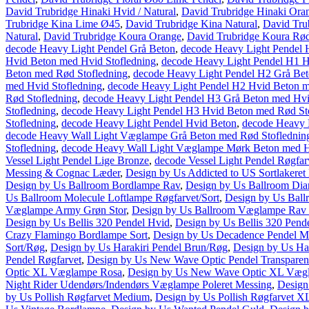
David Trubridge Hinaki Hvid / Natural
,
David Trubridge Hinaki Ora
Trubridge Kina Lime Ø45
,
David Trubridge Kina Natural
,
David Tru
Natural
,
David Trubridge Koura Orange
,
David Trubridge Koura Rø
decode Heavy Light Pendel Grå Beton
,
decode Heavy Light Pendel 
Hvid Beton med Hvid Stofledning
,
decode Heavy Light Pendel H1 H
Beton med Rød Stofledning
,
decode Heavy Light Pendel H2 Grå Bet
med Hvid Stofledning
,
decode Heavy Light Pendel H2 Hvid Beton m
Rød Stofledning
,
decode Heavy Light Pendel H3 Grå Beton med Hvi
Stofledning
,
decode Heavy Light Pendel H3 Hvid Beton med Rød St
Stofledning
,
decode Heavy Light Pendel Hvid Beton
,
decode Heavy 
decode Heavy Wall Light Væglampe Grå Beton med Rød Stoflednin
Stofledning
,
decode Heavy Wall Light Væglampe Mørk Beton med H
Vessel Light Pendel Lige Bronze
,
decode Vessel Light Pendel Røgfar
Messing & Cognac Læder
,
Design by Us Addicted to US Sortlakere
Design by Us Ballroom Bordlampe Rav
,
Design by Us Ballroom Dia
Us Ballroom Molecule Loftlampe Røgfarvet/Sort
,
Design by Us Bal
Væglampe Army Grøn Stor
,
Design by Us Ballroom Væglampe Rav 
Design by Us Bellis 320 Pendel Hvid
,
Design by Us Bellis 320 Pend
Crazy Flamingo Bordlampe Sort
,
Design by Us Decadence Pendel M
Sort/Røg
,
Design by Us Harakiri Pendel Brun/Røg
,
Design by Us Ha
Pendel Røgfarvet
,
Design by Us New Wave Optic Pendel Transparen
Optic XL Væglampe Rosa
,
Design by Us New Wave Optic XL Vægl
Night Rider Udendørs/Indendørs Væglampe Poleret Messing
,
Design
by Us Pollish Røgfarvet Medium
,
Design by Us Pollish Røgfarvet X