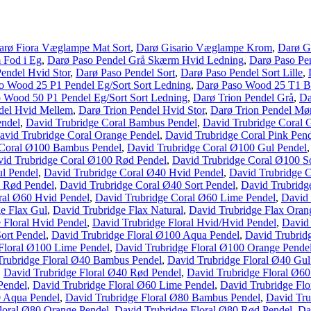
arø Fiora Væglampe Mat Sort
,
Darø Gisario Væglampe Krom
,
Darø G
 Fod i Eg
,
Darø Paso Pendel Grå Skærm Hvid Ledning
,
Darø Paso Pe
endel Hvid Stor
,
Darø Paso Pendel Sort
,
Darø Paso Pendel Sort Lille
,
o Wood 25 P1 Pendel Eg/Sort Sort Ledning
,
Darø Paso Wood 25 T1 Bo
 Wood 50 P1 Pendel Eg/Sort Sort Ledning
,
Darø Trion Pendel Grå
,
Da
del Hvid Mellem
,
Darø Trion Pendel Hvid Stor
,
Darø Trion Pendel Mø
endel
,
David Trubridge Coral Bambus Pendel
,
David Trubridge Coral 
avid Trubridge Coral Orange Pendel
,
David Trubridge Coral Pink Pen
 Coral Ø100 Bambus Pendel
,
David Trubridge Coral Ø100 Gul Pendel
id Trubridge Coral Ø100 Rød Pendel
,
David Trubridge Coral Ø100 So
l Pendel
,
David Trubridge Coral Ø40 Hvid Pendel
,
David Trubridge 
0 Rød Pendel
,
David Trubridge Coral Ø40 Sort Pendel
,
David Trubridg
ral Ø60 Hvid Pendel
,
David Trubridge Coral Ø60 Lime Pendel
,
David 
e Flax Gul
,
David Trubridge Flax Natural
,
David Trubridge Flax Oran
 Floral Hvid Pendel
,
David Trubridge Floral Hvid/Hvid Pendel
,
David 
Sort Pendel
,
David Trubridge Floral Ø100 Aqua Pendel
,
David Trubrid
Floral Ø100 Lime Pendel
,
David Trubridge Floral Ø100 Orange Pende
Trubridge Floral Ø40 Bambus Pendel
,
David Trubridge Floral Ø40 Gul
,
David Trubridge Floral Ø40 Rød Pendel
,
David Trubridge Floral Ø6
Pendel
,
David Trubridge Floral Ø60 Lime Pendel
,
David Trubridge Fl
0 Aqua Pendel
,
David Trubridge Floral Ø80 Bambus Pendel
,
David Tru
loral Ø80 Orange Pendel
,
David Trubridge Floral Ø80 Rød Pendel
,
Da