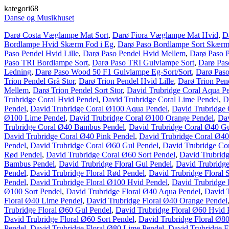
kategori68
Danse og Musikhuset
Darø Costa Væglampe Mat Sort
,
Darø Fiora Væglampe Mat Hvid
,
D
Bordlampe Hvid Skærm Fod i Eg
,
Darø Paso Bordlampe Sort Skærm
Paso Pendel Hvid Lille
,
Darø Paso Pendel Hvid Mellem
,
Darø Paso P
Paso TRI Bordlampe Sort
,
Darø Paso TRI Gulvlampe Sort
,
Darø Pas
Ledning
,
Darø Paso Wood 50 F1 Gulvlampe Eg-Sort/Sort
,
Darø Paso
Trion Pendel Grå Stor
,
Darø Trion Pendel Hvid Lille
,
Darø Trion Pen
Mellem
,
Darø Trion Pendel Sort Stor
,
David Trubridge Coral Aqua P
Trubridge Coral Hvid Pendel
,
David Trubridge Coral Lime Pendel
,
D
Pendel
,
David Trubridge Coral Ø100 Aqua Pendel
,
David Trubridge
Ø100 Lime Pendel
,
David Trubridge Coral Ø100 Orange Pendel
,
Dav
Trubridge Coral Ø40 Bambus Pendel
,
David Trubridge Coral Ø40 Gu
David Trubridge Coral Ø40 Pink Pendel
,
David Trubridge Coral Ø4
Pendel
,
David Trubridge Coral Ø60 Gul Pendel
,
David Trubridge Co
Rød Pendel
,
David Trubridge Coral Ø60 Sort Pendel
,
David Trubridg
Bambus Pendel
,
David Trubridge Floral Gul Pendel
,
David Trubridge
Pendel
,
David Trubridge Floral Rød Pendel
,
David Trubridge Floral 
Pendel
,
David Trubridge Floral Ø100 Hvid Pendel
,
David Trubridge 
Ø100 Sort Pendel
,
David Trubridge Floral Ø40 Aqua Pendel
,
David 
Floral Ø40 Lime Pendel
,
David Trubridge Floral Ø40 Orange Pendel
Trubridge Floral Ø60 Gul Pendel
,
David Trubridge Floral Ø60 Hvid 
David Trubridge Floral Ø60 Sort Pendel
,
David Trubridge Floral Ø8
Pendel
,
David Trubridge Floral Ø80 Lime Pendel
,
David Trubridge F