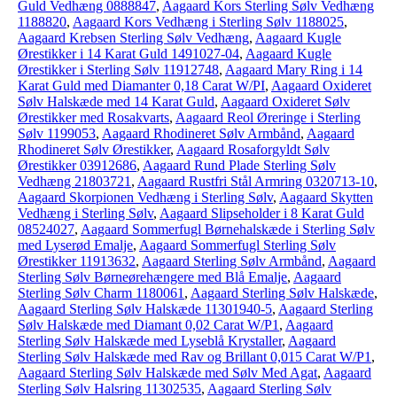
Guld Vedhæng 0888847
,
Aagaard Kors Sterling Sølv Vedhæng
1188820
,
Aagaard Kors Vedhæng i Sterling Sølv 1188025
,
Aagaard Krebsen Sterling Sølv Vedhæng
,
Aagaard Kugle
Ørestikker i 14 Karat Guld 1491027-04
,
Aagaard Kugle
Ørestikker i Sterling Sølv 11912748
,
Aagaard Mary Ring i 14
Karat Guld med Diamanter 0,18 Carat W/PI
,
Aagaard Oxideret
Sølv Halskæde med 14 Karat Guld
,
Aagaard Oxideret Sølv
Ørestikker med Rosakvarts
,
Aagaard Reol Øreringe i Sterling
Sølv 1199053
,
Aagaard Rhodineret Sølv Armbånd
,
Aagaard
Rhodineret Sølv Ørestikker
,
Aagaard Rosaforgyldt Sølv
Ørestikker 03912686
,
Aagaard Rund Plade Sterling Sølv
Vedhæng 21803721
,
Aagaard Rustfri Stål Armring 0320713-10
,
Aagaard Skorpionen Vedhæng i Sterling Sølv
,
Aagaard Skytten
Vedhæng i Sterling Sølv
,
Aagaard Slipseholder i 8 Karat Guld
08524027
,
Aagaard Sommerfugl Børnehalskæde i Sterling Sølv
med Lyserød Emalje
,
Aagaard Sommerfugl Sterling Sølv
Ørestikker 11913632
,
Aagaard Sterling Sølv Armbånd
,
Aagaard
Sterling Sølv Børneørehængere med Blå Emalje
,
Aagaard
Sterling Sølv Charm 1180061
,
Aagaard Sterling Sølv Halskæde
,
Aagaard Sterling Sølv Halskæde 11301940-5
,
Aagaard Sterling
Sølv Halskæde med Diamant 0,02 Carat W/P1
,
Aagaard
Sterling Sølv Halskæde med Lyseblå Krystaller
,
Aagaard
Sterling Sølv Halskæde med Rav og Brillant 0,015 Carat W/P1
,
Aagaard Sterling Sølv Halskæde med Sølv Med Agat
,
Aagaard
Sterling Sølv Halsring 11302535
,
Aagaard Sterling Sølv