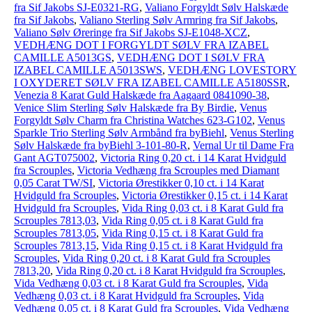
fra Sif Jakobs SJ-E0321-RG
,
Valiano Forgyldt Sølv Halskæde
fra Sif Jakobs
,
Valiano Sterling Sølv Armring fra Sif Jakobs
,
Valiano Sølv Øreringe fra Sif Jakobs SJ-E1048-XCZ
,
VEDHÆNG DOT I FORGYLDT SØLV FRA IZABEL
CAMILLE A5013GS
,
VEDHÆNG DOT I SØLV FRA
IZABEL CAMILLE A5013SWS
,
VEDHÆNG LOVESTORY
I OXYDERET SØLV FRA IZABEL CAMILLE A5180SSR
,
Venezia 8 Karat Guld Halskæde fra Aagaard 0841090-38
,
Venice Slim Sterling Sølv Halskæde fra By Birdie
,
Venus
Forgyldt Sølv Charm fra Christina Watches 623-G102
,
Venus
Sparkle Trio Sterling Sølv Armbånd fra byBiehl
,
Venus Sterling
Sølv Halskæde fra byBiehl 3-101-80-R
,
Vernal Ur til Dame Fra
Gant AGT075002
,
Victoria Ring 0,20 ct. i 14 Karat Hvidguld
fra Scrouples
,
Victoria Vedhæng fra Scrouples med Diamant
0,05 Carat TW/SI
,
Victoria Ørestikker 0,10 ct. i 14 Karat
Hvidguld fra Scrouples
,
Victoria Ørestikker 0,15 ct. i 14 Karat
Hvidguld fra Scrouples
,
Vida Ring 0,03 ct. i 8 Karat Guld fra
Scrouples 7813,03
,
Vida Ring 0,05 ct. i 8 Karat Guld fra
Scrouples 7813,05
,
Vida Ring 0,15 ct. i 8 Karat Guld fra
Scrouples 7813,15
,
Vida Ring 0,15 ct. i 8 Karat Hvidguld fra
Scrouples
,
Vida Ring 0,20 ct. i 8 Karat Guld fra Scrouples
7813,20
,
Vida Ring 0,20 ct. i 8 Karat Hvidguld fra Scrouples
,
Vida Vedhæng 0,03 ct. i 8 Karat Guld fra Scrouples
,
Vida
Vedhæng 0,03 ct. i 8 Karat Hvidguld fra Scrouples
,
Vida
Vedhæng 0,05 ct. i 8 Karat Guld fra Scrouples
,
Vida Vedhæng