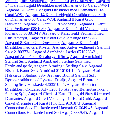
Vedhæng med Smaragd og Brillanter 0,05 Carat W/P1
,
Aagaard
14 Karat Hvidguld Ørestikker med Brillanter 0,15 Carat TW/P1
,
Aagaard 14 Karat Hvidguld Ørestikker med Diamanter 0,14
Carat W/SI
,
Aagaard 14 Karat Hvidguld Ørestikker med Safir
og Diamanter 0,08 Carat W/SI
,
Aagaard 8 Karat Guld
Halskæde
,
Aagaard 8 Karat Guld Vedhæng
,
Aagaard 8 Karat
Guld Vedhæng 0881089
,
Aagaard 8 Karat Guld Vedhæng med
Korsmotiv 0888104V
,
Aagaard 8 Karat Guld Vedhæng med
Lille Ametyst
,
Aagaard 8 Karat Guld Øreringe 0899845
,
Aagaard 8 Karat Guld Ørestikker
,
Aagaard 8 Karat Guld
Ørestikker med Grå Krystal
,
Aagaard Anker Vedhæng i Sterling
Sølv 21803734
,
Aagaard Armbånd i Læder 0710238-21
,
Aagaard Armbånd i Rosaforgyldt Sølv
,
Aagaard Armbånd i
Sterling Sølv
,
Aagaard Armbånd i Sterling Sølv med
Ferskvandsperle
,
Aagaard Armring i Sterling Sølv
,
Aagaard
Bismark Børne Sølv Armbånd 0116104-14
,
Aagaard Blad
Halskæde i Sterling Sølv
,
Aagaard Blomst Sterling Sølv
Børneørestikker med Lyserød Emalje
,
Aagaard Blomster
Sterling Sølv Halskæde 4203519-45
,
Aagaard Blomster
Ørestikker i Oxideret Sølv 1288,16
,
Aagaard Børneørestikker i
Sterling Sølv
,
Aagaard Cheri 14 Karat Hvidguld Ørestikker med
Diamanter
,
Aagaard Cheri Vedhæng i 14 Karat Guld
,
Aagaard
Cirkel Øreringe i 14 Karat Hvidguld 9101873
,
Aagaard
Connection Sølv Halskæde med Hæmatit C10049,45
,
Aagaard
Connections Halskæde i med Sort Agat C8389,45
,
Aagaard