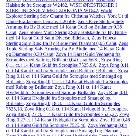
Halskæde fra Scrouples W2462
,
WISH ØRESTIKKER I
STERLINGSSØLV MED ZIRKONIA W1642
,
World
Explorer Sterling Sølv Charm fra Christina Watches
,
York Ur til
Dame Fra Jacques Lemans 1-2050E
,
Zeus Pave Sterling Sølv
Armring fra By Birdie med 14 Karat Guld og Brillanter 0,35
Carat
,
Zeus Stones Multi Sterling Sølv Halskæde fra By Birdie
med 14 Karat Guld Samt Diverse Ædelsten
,
Zeus Tribeca
Sterling Sølv Ring fra By Birdie med Diamant 0,05 Carat
,
Zeus
Triple Sterling Sølv Armring fra By Birdie med 14 Karat Guld
og Diamanter 0,30 Carat
,
Zoya 14 Karat Guld Vedhæng fra
Scrouples med Safir og Brillant 0,04 Carat W/SI
,
Zoya Ring
0,11 ct. i 14 Karat Guld fra Scrouples 7525,SA
,
Zoya Ring 0,11
ct. i 14 Karat Guld fra Scrouples med Rubin og Brillanter
,
Zoya
Ring 0,11 ct. i 14 Karat Guld fra Scrouples med Smaragd og
Brillanter
,
Zoya Ring 0,11 ct. i 14 Karat Hvidguld fra Scrouples
med Rubin og Brillanter
,
Zoya Ring 0,11 ct. i 14 Karat
Hvidguld fra Scrouples med Safir og Brillanter
,
Zoya Ring 0,11
ct. i 14 Karat Hvidguld fra Scrouples med Smaragd og
Brillanter
,
Zoya Ring 0,18 ct. i 14 Karat Guld fra Scrouples
7525,18
,
Zoya Ring 0,18 ct. i 14 Karat Hvidguld fra Scrouples
,
Zoya Ring 0,27 ct. i 14 Karat Guld fra Scrouples 7525,27
,
Zoya
Ring 0,27 ct. i 14 Karat Hvidguld fra Scrouples
,
Zoya Ring 0,46
ct. i 14 Karat Guld fra Scrouples 7525,46
,
Zoya Vedhæng 0,04
ct. i 14 Karat Guld fra Scrouples med Smaragd og Diamant
,