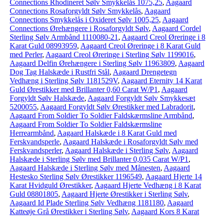
Connections Rhodineret Sølv Smykkelås 1075,25
,
Aagaard
Connections Rosaforgyldt Sølv Smykkelås
,
Aagaard
Connections Smykkelås i Oxideret Sølv 1005,25
,
Aagaard
Connections Ørehængere i Rosaforgyldt Sølv
,
Aagaard Cordel
Sterling Sølv Armbånd 1110080-21
,
Aagaard Creol Øreringe i 8
Karat Guld 08993959
,
Aagaard Creol Øreringe i 8 Karat Guld
med Perler
,
Aagaard Creol Øreringe i Sterling Sølv 1199016
,
Aagaard Delfin Ørehængere i Sterling Sølv 11963809
,
Aagaard
Dog Tag Halskæde i Rustfri Stål
,
Aagaard Drengetegn
Vedhæng i Sterling Sølv 1181529V
,
Aagaard Eternity 14 Karat
Guld Ørestikker med Brillanter 0,60 Carat W/P1
,
Aagaard
Forgyldt Sølv Halskæde
,
Aagaard Forgyldt Sølv Smykkesæt
5200055
,
Aagaard Forgyldt Sølv Ørestikker med Labradorit
,
Aagaard From Soldier To Soldier Faldskærmsline Armbånd
,
Aagaard From Soldier To Soldier Faldskærmsline
Herrearmbånd
,
Aagaard Halskæde i 8 Karat Guld med
Ferskvandsperle
,
Aagaard Halskæde i Rosaforgyldt Sølv med
Ferskvandsperler
,
Aagaard Halskæde i Sterling Sølv
,
Aagaard
Halskæde i Sterling Sølv med Brillanter 0,035 Carat W/P1
,
Aagaard Halskæde i Sterling Sølv med Månesten
,
Aagaard
Hestesko Sterling Sølv Ørestikker 1196549
,
Aagaard Hjerte 14
Karat Hvidguld Ørestikker
,
Aagaard Hjerte Vedhæng i 8 Karat
Guld 08801805
,
Aagaard Hjerte Ørestikker i Sterling Sølv
,
Aagaard Id Plade Sterling Sølv Vedhæng 1181180
,
Aagaard
Katteøje Grå Ørestikker i Sterling Sølv
,
Aagaard Kors 8 Karat