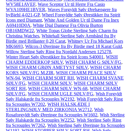
WV58E1AVEF
,
Wave Sceptor Ur til Herre Fra Casio
WVA109HE1BVER
,
Waves Forgyldt Sølv Ørehængere fra
byBiehl 4-021-GP
,
Wheel Forgyldte Sølv Ørestikker fra Spirit
Icons med Diamant
,
White And Golden Ur til Dame Fra Inex
A69410D0A
,
White Dial Dameur Fra Olivia Burton
OB16MDW22
,
White Topas Globe Sterling Sølv Charm fra
Christina Watches
,
Whitehall Sterling Sølv Armbånd fra By
Birdie med Brillanter 0,20 Carat
,
Whitney Ur Fra Michael Kors
MK6693
,
Wilcox-3 Øreringe fra By Birdie med 18 Karat Guld
,
Willow Sterling Sølv Ring fra Nordahl Andersen 125278
,
Winter Heart Sølv Ørestikker fra Spirit Icons S40001
,
WISH
CHARM EDDERKOP SØLV
,
WISH CHARM G SØLV/FG
,
WISH CHARM GRØN AMETYST SØLV
,
WISH CHARM
KORS SØLV/FG M.ZIR
,
WISH CHARM PEACE SØLV
WN-94
,
WISH CHARM SORT RH
,
WISH CHARM SVANE
SØLV/FG
,
WISH CHARM SØLV
,
WISH CHARM SØLV
SORT RH
,
WISH CHARM SØLV WN-68
,
WISH CHARM
SØLV/FG
,
WISH CHARM UGLE SØLV/FG
,
Wish Forgyldt
Sølv Halskæde fra Scrouples W2192
,
Wish Forgyldt Sølv Ring
fra Scrouples W7202
,
WISH HALSKÆDE I
STERLINGSØLV MED ZIRKONIA W2712
,
Wish
Rosaforgyldt Sølv Øreringe fra Scrouples W1602
,
Wish Sterling
Sølv Halskæde fra Scrouples W2252
,
Wish Sterling Sølv Ring
fra Scrouples W7262
,
Wish Sterling Sølv Øreringe fra Scrouples
W1192
,
WISH STOPPER SØLV SORT RH
,
Wish Sølv