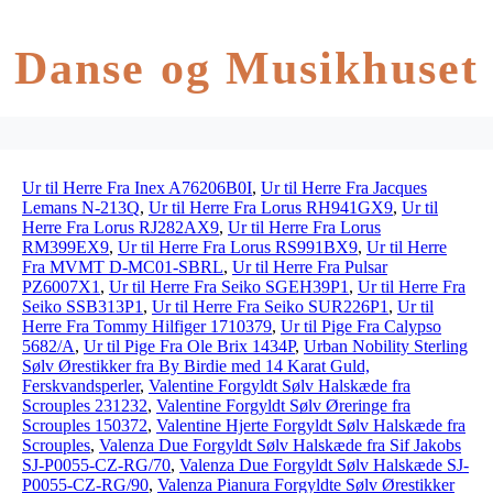
Danse og Musikhuset
Ur til Herre Fra Inex A76206B0I
,
Ur til Herre Fra Jacques
Lemans N-213Q
,
Ur til Herre Fra Lorus RH941GX9
,
Ur til
Herre Fra Lorus RJ282AX9
,
Ur til Herre Fra Lorus
RM399EX9
,
Ur til Herre Fra Lorus RS991BX9
,
Ur til Herre
Fra MVMT D-MC01-SBRL
,
Ur til Herre Fra Pulsar
PZ6007X1
,
Ur til Herre Fra Seiko SGEH39P1
,
Ur til Herre Fra
Seiko SSB313P1
,
Ur til Herre Fra Seiko SUR226P1
,
Ur til
Herre Fra Tommy Hilfiger 1710379
,
Ur til Pige Fra Calypso
5682/A
,
Ur til Pige Fra Ole Brix 1434P
,
Urban Nobility Sterling
Sølv Ørestikker fra By Birdie med 14 Karat Guld,
Ferskvandsperler
,
Valentine Forgyldt Sølv Halskæde fra
Scrouples 231232
,
Valentine Forgyldt Sølv Øreringe fra
Scrouples 150372
,
Valentine Hjerte Forgyldt Sølv Halskæde fra
Scrouples
,
Valenza Due Forgyldt Sølv Halskæde fra Sif Jakobs
SJ-P0055-CZ-RG/70
,
Valenza Due Forgyldt Sølv Halskæde SJ-
P0055-CZ-RG/90
,
Valenza Pianura Forgyldte Sølv Ørestikker