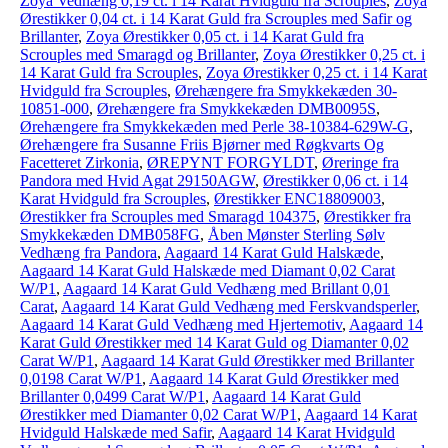
Zoya Vedhæng 0,19 ct. i 14 Karat Hvidguld fra Scrouples
,
Zoya
Ørestikker 0,04 ct. i 14 Karat Guld fra Scrouples med Safir og
Brillanter
,
Zoya Ørestikker 0,05 ct. i 14 Karat Guld fra
Scrouples med Smaragd og Brillanter
,
Zoya Ørestikker 0,25 ct. i
14 Karat Guld fra Scrouples
,
Zoya Ørestikker 0,25 ct. i 14 Karat
Hvidguld fra Scrouples
,
Ørehængere fra Smykkekæden 30-
10851-000
,
Ørehængere fra Smykkekæden DMB0095S
,
Ørehængere fra Smykkekæden med Perle 38-10384-629W-G
,
Ørehængere fra Susanne Friis Bjørner med Røgkvarts Og
Facetteret Zirkonia
,
ØREPYNT FORGYLDT
,
Øreringe fra
Pandora med Hvid Agat 29150AGW
,
Ørestikker 0,06 ct. i 14
Karat Hvidguld fra Scrouples
,
Ørestikker ENC18809003
,
Ørestikker fra Scrouples med Smaragd 104375
,
Ørestikker fra
Smykkekæden DMB058FG
,
Åben Mønster Sterling Sølv
Vedhæng fra Pandora
,
Aagaard 14 Karat Guld Halskæde
,
Aagaard 14 Karat Guld Halskæde med Diamant 0,02 Carat
W/P1
,
Aagaard 14 Karat Guld Vedhæng med Brillant 0,01
Carat
,
Aagaard 14 Karat Guld Vedhæng med Ferskvandsperler
,
Aagaard 14 Karat Guld Vedhæng med Hjertemotiv
,
Aagaard 14
Karat Guld Ørestikker med 14 Karat Guld og Diamanter 0,02
Carat W/P1
,
Aagaard 14 Karat Guld Ørestikker med Brillanter
0,0198 Carat W/P1
,
Aagaard 14 Karat Guld Ørestikker med
Brillanter 0,0499 Carat W/P1
,
Aagaard 14 Karat Guld
Ørestikker med Diamanter 0,02 Carat W/P1
,
Aagaard 14 Karat
Hvidguld Halskæde med Safir
,
Aagaard 14 Karat Hvidguld