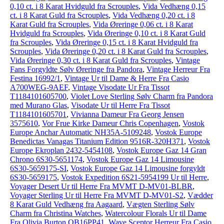
0,10 ct. i 8 Karat Hvidguld fra Scrouples
,
Vida Vedhæng 0,15
ct. i 8 Karat Guld fra Scrouples
,
Vida Vedhæng 0,20 ct. i 8
Karat Guld fra Scrouples
,
Vida Øreringe 0,06 ct. i 8 Karat
Hvidguld fra Scrouples
,
Vida Øreringe 0,10 ct. i 8 Karat Guld
fra Scrouples
,
Vida Øreringe 0,15 ct. i 8 Karat Hvidguld fra
Scrouples
,
Vida Øreringe 0,20 ct. i 8 Karat Guld fra Scrouples
,
Vida Øreringe 0,30 ct. i 8 Karat Guld fra Scrouples
,
Vintage
Fans Forgyldte Sølv Øreringe fra Pandora
,
Vintage Herreur Fra
Festina 16992/1
,
Vintage Ur til Dame & Herre Fra Casio
A700WEG-9AEF
,
Vintage Visodate Ur Fra Tissot
T1184101605700
,
Violet Love Sterling Sølv Charm fra Pandora
med Murano Glas
,
Visodate Ur til Herre Fra Tissot
T1184101605701
,
Vivianna Dameur Fra Georg Jensen
3575610
,
Vor Frue Kirke Dameur Chris Copenhagen
,
Vostok
Europe Anchar Automatic NH35A-5109248
,
Vostok Europe
Benedictas Vanagas Titanium Edition 9516R-320H371
,
Vostok
Europe Ekroplan 2432-5454108
,
Vostok Europe Gaz 14 Gran
Chrono 6S30-5651174
,
Vostok Europe Gaz 14 Limousine
6S30-5659175-SI
,
Vostok Europe Gaz 14 Limousine forgyldt
6S30-5659175
,
Vostok Expedition 6S21-5954199 Ur til Herre
,
Voyager Desert Ur til Herre Fra MVMT D-MV01-BLBR
,
Voyager Sterling Ur til Herre Fra MVMT D-MV01-S2
,
Vædder
8 Karat Guld Vedhæng fra Aagaard
,
Vægten Sterling Sølv
Charm fra Christina Watches
,
Watercolour Florals Ur til Dame
Fra Olivia Burton OB16PP41
,
Wave Sceptor Herreur Fra Casio