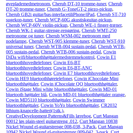
øveplademedmetronom
,
Cherub DT-10 tromme-tuner
,
Cherub
DT-20 tromme-tuner
,
Cherub G-ToneGT-2 piezo-pickup
,
Cherub GB2i guitar/bas-interfacetiliPhone/iPad
,
Cherub ST-710
sugekop-tuner
,
Cherub WCP-60G akustiskguitar-pickup
,
Cherub WCP-60V violin-pickup
,
Cherub WE-1 finger-træner
,
Cherub WK-1 guitar-strenge-rengøring
,
Cherub WMT-250
metronome og tuner
,
Cherub WSM-002 metronom med
nodelampe
,
Cherub WST-905 klemme-tuner
,
Cherub WST-910
universal tuner
,
Cherub WTB-004 sustain-pedal
,
Cherub WTB-
005 sustain-pedal
,
Cherub WTB-006 sustain-pedal
,
Cowin
DiDa wifi/bluetoothhøjttalermedstemmekontrol
,
Cowin E1
bluetoothhovedtelefoner
,
Cowin E6-BT
bluetoothhovedtelefoner
,
Cowin E6-BT-ANC
bluetoothhovedtelefoner
,
Cowin E7 bluetoothhovedtelefoner
,
Cowin HE9 bluetoothhøretelefoner
,
Cowin iChocolate Mini
bluetoothhøjttaler
,
Cowin iChocolate QQ bluetoothhøjttaler
,
Cowin iStage Mini white bluetoothhøjttaler
,
Cowin MD-01
bluetooth højttaler blå
,
Cowin MD-01 bluetoothhøjttaler orange
,
Cowin MD5110 bluetoothhøjttaler
,
Cowin Swimmer
bluetoothhøjttaler
,
Cowin YoYo bluetoothhøjttaler
,
CR2032
lithium-knapcelle-batteri(1stk.)
,
CreativeDevelopment,Patterns&Fills lærebog
,
Curt Mangan
00012 løs plain-steel guitarstreng .012
,
Curt Mangan 10838
Nickel Wound el-guitarstrenge 008-038, 3-Pack
,
Curt Mangan
10942 Nickel Wound el-guitarstrenge 009-042, 3-pack
,
Curt