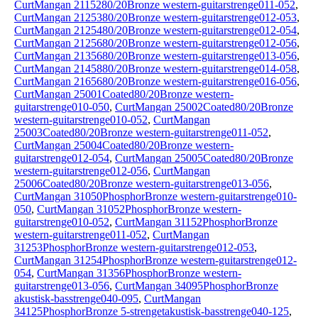
CurtMangan 2115280/20Bronze western-guitarstrenge011-052
,
CurtMangan 2125380/20Bronze western-guitarstrenge012-053
,
CurtMangan 2125480/20Bronze western-guitarstrenge012-054
,
CurtMangan 2125680/20Bronze western-guitarstrenge012-056
,
CurtMangan 2135680/20Bronze western-guitarstrenge013-056
,
CurtMangan 2145880/20Bronze western-guitarstrenge014-058
,
CurtMangan 2165680/20Bronze western-guitarstrenge016-056
,
CurtMangan 25001Coated80/20Bronze western-
guitarstrenge010-050
,
CurtMangan 25002Coated80/20Bronze
western-guitarstrenge010-052
,
CurtMangan
25003Coated80/20Bronze western-guitarstrenge011-052
,
CurtMangan 25004Coated80/20Bronze western-
guitarstrenge012-054
,
CurtMangan 25005Coated80/20Bronze
western-guitarstrenge012-056
,
CurtMangan
25006Coated80/20Bronze western-guitarstrenge013-056
,
CurtMangan 31050PhosphorBronze western-guitarstrenge010-
050
,
CurtMangan 31052PhosphorBronze western-
guitarstrenge010-052
,
CurtMangan 31152PhosphorBronze
western-guitarstrenge011-052
,
CurtMangan
31253PhosphorBronze western-guitarstrenge012-053
,
CurtMangan 31254PhosphorBronze western-guitarstrenge012-
054
,
CurtMangan 31356PhosphorBronze western-
guitarstrenge013-056
,
CurtMangan 34095PhosphorBronze
akustisk-basstrenge040-095
,
CurtMangan
34125PhosphorBronze 5-strengetakustisk-basstrenge040-125
,