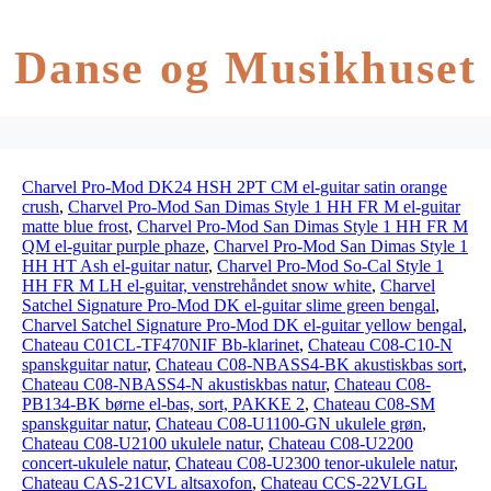
Danse og Musikhuset
Charvel Pro-Mod DK24 HSH 2PT CM el-guitar satin orange
crush
,
Charvel Pro-Mod San Dimas Style 1 HH FR M el-guitar
matte blue frost
,
Charvel Pro-Mod San Dimas Style 1 HH FR M
QM el-guitar purple phaze
,
Charvel Pro-Mod San Dimas Style 1
HH HT Ash el-guitar natur
,
Charvel Pro-Mod So-Cal Style 1
HH FR M LH el-guitar, venstrehåndet snow white
,
Charvel
Satchel Signature Pro-Mod DK el-guitar slime green bengal
,
Charvel Satchel Signature Pro-Mod DK el-guitar yellow bengal
,
Chateau C01CL-TF470NIF Bb-klarinet
,
Chateau C08-C10-N
spanskguitar natur
,
Chateau C08-NBASS4-BK akustiskbas sort
,
Chateau C08-NBASS4-N akustiskbas natur
,
Chateau C08-
PB134-BK børne el-bas, sort, PAKKE 2
,
Chateau C08-SM
spanskguitar natur
,
Chateau C08-U1100-GN ukulele grøn
,
Chateau C08-U2100 ukulele natur
,
Chateau C08-U2200
concert-ukulele natur
,
Chateau C08-U2300 tenor-ukulele natur
,
Chateau CAS-21CVL altsaxofon
,
Chateau CCS-22VLGL