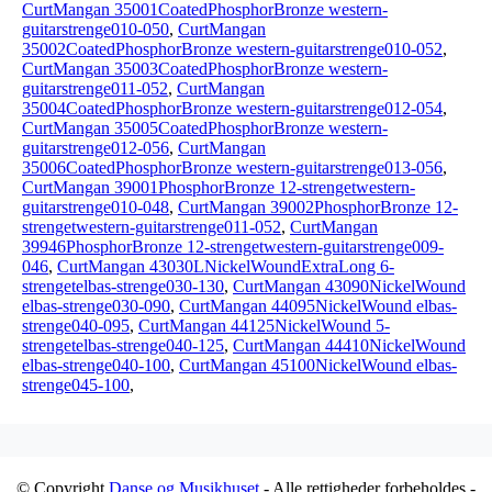
CurtMangan 35001CoatedPhosphorBronze western-
guitarstrenge010-050
,
CurtMangan
35002CoatedPhosphorBronze western-guitarstrenge010-052
,
CurtMangan 35003CoatedPhosphorBronze western-
guitarstrenge011-052
,
CurtMangan
35004CoatedPhosphorBronze western-guitarstrenge012-054
,
CurtMangan 35005CoatedPhosphorBronze western-
guitarstrenge012-056
,
CurtMangan
35006CoatedPhosphorBronze western-guitarstrenge013-056
,
CurtMangan 39001PhosphorBronze 12-strengetwestern-
guitarstrenge010-048
,
CurtMangan 39002PhosphorBronze 12-
strengetwestern-guitarstrenge011-052
,
CurtMangan
39946PhosphorBronze 12-strengetwestern-guitarstrenge009-
046
,
CurtMangan 43030LNickelWoundExtraLong 6-
strengetelbas-strenge030-130
,
CurtMangan 43090NickelWound
elbas-strenge030-090
,
CurtMangan 44095NickelWound elbas-
strenge040-095
,
CurtMangan 44125NickelWound 5-
strengetelbas-strenge040-125
,
CurtMangan 44410NickelWound
elbas-strenge040-100
,
CurtMangan 45100NickelWound elbas-
strenge045-100
,
© Copyright
Danse og Musikhuset
- Alle rettigheder forbeholdes -