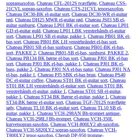
sopransaxofon
,
Chateau CFL-2012S tværfløjte
,
Chateau CSS-
21CVL sopran-saxofon
,
Chateau CTS-21CVL tenorsaxofon
,
Chateau DC30-BK el-guitar sort
,
Chateau DC30-WR el-guitar
rød
,
Chateau DH25 MWR el-guitar rød
,
Chateau JS03 SB el-
guitar sunburst
,
Chateau LP01 BK el-guitar sort
,
Chateau LP01
GD el-guitar guld
,
Chateau LP01 LBK venstrehånds el-guitar
sort
,
Chateau LP01 SB el-guitar, pakke 1
,
Chateau PB01 BK el-
bas sort
,
Chateau PB01 BK LH venstrheåndet el-bas sort
,
Chateau PB01 SB el-bas sunburst
,
Chateau PB01-BK el-bas,
sort, PAKKE 2
,
Chateau PB01-SB el-bas, sunburst, PAKKE 2
,
Chateau PB134 BK børne el-bas sort
,
Chateau PJ01 BK el-bas
sort
,
Chateau PJ01 BK el-bas, pakke 1
,
Chateau PJ01 BK el-
bass, pakke 2
,
Chateau PJ01 NA el-bas natur
,
Chateau PJ01 NA
el-bas, pakke 1
,
Chateau PJ5 SBK el-bas brun
,
Chateau PS40
DC el-guitar coffee
,
Chateau ST01 BK el-guitar sort
,
Chateau
ST01 BK LH venstrehånds el-guitar sort
,
Chateau ST01 BK
venstrehånds el-guitar, pakke 1
,
Chateau ST01 SB el-guitar,
pakke 1
,
Chateau ST34 BK Børne el-guitar, pakke 1
,
Chateau
ST34-BK børne el-guitar sort
,
Chateau TGF-7012S tværfløjte
sølv
,
Chateau TL10 BK el-guitar sort
,
Chateau TL10 SB el-
guitar, pakke 1
,
Chateau VCH-298AN Bb-trompet antique
,
Chateau VCH-298LJ Bb-trompet
,
Chateau VCH-350L
kurvetsopran-saxofon
,
Chateau VCH-800LY2 alt-saxofon
,
Chateau VCH-S820LY2 sopran-saxofon
,
Chateau VCH-
T800LY2 tenor-saxofon
,
Cherub DP-950 tromme-