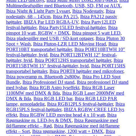
Multi LED discolys
,
Ibiza Multi Mixer DJM250BT-MKII
,
Ibiza
Multimedieafspiller med Bluetooth, USB, SD, FM og AUX
,
Ibiza Night & Light Party Lyssæt
,
Ibiza Nodestativ
,
Ibiza
nodestativ, 68 – 145cm
,
Ibiza PA 215
,
Ibiza PA212 passiv
højttaler
,
IBIZA Par LED RGBA-UV
,
Ibiza Party12LED
festival-højttaler
,
Ibiza Party15LED festival-højttaler
,
Ibiza
pinspot 10 watt, RGBW + DMX
,
Ibiza pinspot 5 watt LED
,
Ibiza pladespiller med USB / SD-kort optager
,
Ibiza Pluton 30
Spot + Wash
,
Ibiza Pluton-LZR LED Moving Head
,
Ibiza
PORT10BT transportabel højttaler
,
Ibiza PORT10BTWH 10″
festival-højttaler, hvid
,
Ibiza PORT12BTWH 12″ festival-
højttaler, hvid
,
Ibiza PORT12HS transportabel højttaler
,
Ibiza
PORT15BTWH 15″ festival-højttaler, hvid
,
Ibiza PORT15HS
transportabel højttaler
,
Ibiza PORT8 højttaler med mikrofoner
,
Ibiza poweramp m. Bluetooth 2x800w
,
Ibiza Pro LED Spot
Bundle
,
Ibiza Professionel DJ stand
,
Ibiza professionel DJ stand
med lysbar
,
Ibiza RGB Astro lyseffekt
,
Ibiza RGB Laser
1100MW med DMX & Ilda
,
Ibiza RGB Laser 2000MW med
DMX & Ilda
,
Ibiza RGB LED bar
,
Ibiza RGB LED PAR
lampe, genopladelig
,
Ibiza RGB12PLS festival-højttaler
,
Ibiza
RGB15PLS festival-højttaler
,
IBIZA RGBW CREE LED lys
effekt
,
Ibiza RGBW LED moving head 4 x 10 watt
,
Ibiza
Røgmaskine m. LED-lys & DMX
,
Ibiza Røgmaskine med
ild/flamme effekt – Rød
,
Ibiza Røgmaskine med ild/flamme
effekt – Sort
,
Ibiza røgmaskine, 1200 watt + DMX
,
Ibiza