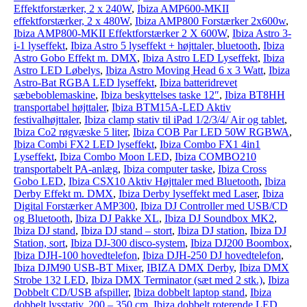
Effektforstærker, 2 x 240W
,
Ibiza AMP600-MKII
effektforstærker, 2 x 480W
,
Ibiza AMP800 Forstærker 2x600w
,
Ibiza AMP800-MKII Effektforstærker 2 X 600W
,
Ibiza Astro 3-
i-1 lyseffekt
,
Ibiza Astro 5 lyseffekt + højttaler, bluetooth
,
Ibiza
Astro Gobo Effekt m. DMX
,
Ibiza Astro LED Lyseffekt
,
Ibiza
Astro LED Løbelys
,
Ibiza Astro Moving Head 6 x 3 Watt
,
Ibiza
Astro-Bat RGBA LED lyseffekt
,
Ibiza batteridrevet
sæbeboblemaskine
,
Ibiza beskyttelses taske 12″
,
Ibiza BT8HH
transportabel højttaler
,
Ibiza BTM15A-LED Aktiv
festivalhøjttaler
,
Ibiza clamp stativ til iPad 1/2/3/4/ Air og tablet
,
Ibiza Co2 røgvæske 5 liter
,
Ibiza COB Par LED 50W RGBWA
,
Ibiza Combi FX2 LED lyseffekt
,
Ibiza Combo FX1 4in1
Lyseffekt
,
Ibiza Combo Moon LED
,
Ibiza COMBO210
transportabelt PA-anlæg
,
Ibiza computer taske
,
Ibiza Cross
Gobo LED
,
Ibiza CSX10 Aktiv Højttaler med Bluetooth
,
Ibiza
Derby Effekt m. DMX
,
Ibiza Derby lyseffekt med Laser
,
Ibiza
Digital Forstærker AMP300
,
Ibiza DJ Controller med USB/CD
og Bluetooth
,
Ibiza DJ Pakke XL
,
Ibiza DJ Soundbox MK2
,
Ibiza DJ stand
,
Ibiza DJ stand – stort
,
Ibiza DJ station
,
Ibiza DJ
Station, sort
,
Ibiza DJ-300 disco-system
,
Ibiza DJ200 Boombox
,
Ibiza DJH-100 hovedtelefon
,
Ibiza DJH-250 DJ hovedtelefon
,
Ibiza DJM90 USB-BT Mixer
,
IBIZA DMX Derby
,
Ibiza DMX
Strobe 132 LED
,
Ibiza DMX Terminator (sæt med 2 stk.)
,
Ibiza
Dobbelt CD/USB afspiller
,
Ibiza dobbelt laptop stand
,
Ibiza
dobbelt lysstativ, 200 – 350 cm
,
Ibiza dobbelt roterende LED