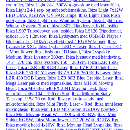
controller
,
Ibiza Light 2-i-1 500W røgmaskine med lasereffekt
,
Ibiza Light 2-i-1 røg- og sæbeboblemaskine
,
Ibiza Light 7x12W
LED DMX RGBWA-UV PAR lampe
,
Ibiza Light Truss Push-
up System
,
Ibiza Light Truss Wind-up System
,
Ibiza Light Truss
Wind-up System (Sort)
,
Ibiza LS07 Tripodcover, hvid, tosidet
,
Ibiza LS07 Tripodcover, sort, tosidet
,
Ibiza LS120 Tripodcover,
tosidet 1,6 x 1.2m sort
,
Ibiza Lydsystem med USB/SD Player +
Bluetooth 12″
,
IBIZA lys effekt med 4 RGBW lamper
,
Ibiza
Lys-pakke XXL
,
Ibiza Lysbar LED + Laser
,
Ibiza Lysbar LED
+ Moonflower
,
Ibiza lysbom til DJ stand
,
Ibiza Lyspakke
Medium
,
Ibiza Lysstativ 300cm
,
Ibiza lysstativ med håndsving,
145 – 270 cm
,
Ibiza lysstativ, 150 – 280 cm
,
Ibiza LZR 150G
Laser
,
Ibiza LZR 200 RGB Laser
,
Ibiza LZR 250 Pink Laser
,
Ibiza LZR 250 RGY Laser
,
IBIZA LZR 360 RGB Laser
,
Ibiza
LZR 430 RGB Laser
,
Ibiza LZR 80B Blue Graphic Laser
,
Ibiza
Mega Laser pakke med røgmaskine
,
Ibiza MH-30 Moving
Head
,
Ibiza MH-Beam40 FX 2IN1 Moving head
,
Ibiza
mikrofon stativ, 104 – 156 cm Sort
,
Ibiza Mikrofon Stativ,
Teleskop, 115-170 cm Rød
,
Ibiza mikrofonstativ med
mikrofonholder
,
Ibiza Mini Firefly Laser – Rød
,
Ibiza mini laser
movinghead
,
Ibiza Mini LED Mushroom RGBAW lyseffekt
,
Ibiza Mini Moving Head Wash 3×8 watt RGBW
,
Ibiza Mini
Spider RGBW
,
Ibiza Moonflower LED 20 Watt. RGBW Rød
,
Ibiza moving head 4x10W
,
Ibiza Moving Head Lyspakke
,
Ibiza