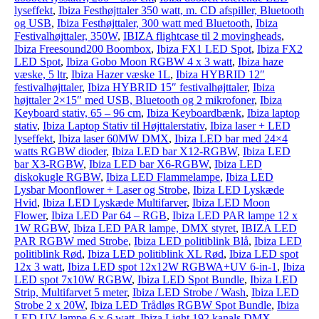
lyseffekt
,
Ibiza Festhøjttaler 350 watt, m. CD afspiller, Bluetooth
og USB
,
Ibiza Festhøjttaler, 300 watt med Bluetooth
,
Ibiza
Festivalhøjttaler, 350W
,
IBIZA flightcase til 2 movingheads
,
Ibiza Freesound200 Boombox
,
Ibiza FX1 LED Spot
,
Ibiza FX2
LED Spot
,
Ibiza Gobo Moon RGBW 4 x 3 watt
,
Ibiza haze
væske, 5 ltr
,
Ibiza Hazer væske 1L
,
Ibiza HYBRID 12″
festivalhøjttaler
,
Ibiza HYBRID 15″ festivalhøjttaler
,
Ibiza
højttaler 2×15″ med USB, Bluetooth og 2 mikrofoner
,
Ibiza
Keyboard stativ, 65 – 96 cm
,
Ibiza Keyboardbænk
,
Ibiza laptop
stativ
,
Ibiza Laptop Stativ til Højttalerstativ
,
Ibiza laser + LED
lyseffekt
,
Ibiza laser 60MW DMX
,
Ibiza LED bar med 24×4
watts RGBW dioder
,
Ibiza LED bar X12-RGBW
,
Ibiza LED
bar X3-RGBW
,
Ibiza LED bar X6-RGBW
,
Ibiza LED
diskokugle RGBW
,
Ibiza LED Flammelampe
,
Ibiza LED
Lysbar Moonflower + Laser og Strobe
,
Ibiza LED Lyskæde
Hvid
,
Ibiza LED Lyskæde Multifarver
,
Ibiza LED Moon
Flower
,
Ibiza LED Par 64 – RGB
,
Ibiza LED PAR lampe 12 x
1W RGBW
,
Ibiza LED PAR lampe, DMX styret
,
IBIZA LED
PAR RGBW med Strobe
,
Ibiza LED politiblink Blå
,
Ibiza LED
politiblink Rød
,
Ibiza LED politiblink XL Rød
,
Ibiza LED spot
12x 3 watt
,
Ibiza LED spot 12x12W RGBWA+UV 6-in-1
,
Ibiza
LED spot 7x10W RGBW
,
Ibiza LED Spot Bundle
,
Ibiza LED
Strip, Multifarvet 5 meter
,
Ibiza LED Strobe / Wash
,
Ibiza LED
Strobe 2 x 20W
,
Ibiza LED Trådløs RGBW Spot Bundle
,
Ibiza
LED UV lampe 6 x 6 watt
,
Ibiza Light 192 kanals DMX