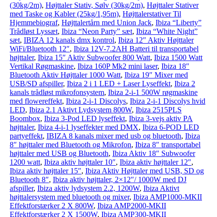
(30kg/2m)
,
Højttaler Stativ, Sølv (30kg/2m)
,
Højttaler Stativer
med Taske og Kabler (25kg/1,95m)
,
Højttalerstativer Til
Hjemmebiograf
,
Højttalertårn med Union Jack
,
Ibiza “Liberty”
Trådløst Lyssæt
,
Ibiza “Neon Party” sæt
,
Ibiza “White Night”
sæt
,
IBIZA 12 kanals dmx kontrol
,
Ibiza 12″ Aktiv Højttaler
WiFi/Bluetooth 12″
,
Ibiza 12V-7.2AH Batteri til transportabel
højttaler
,
Ibiza 15″ Aktiv Subwoofer 800 Watt
,
Ibiza 1500 Watt
Vertikal Røgmaskine
,
Ibiza 160P Mk2 mini laser
,
Ibiza 18″
Bluetooth Aktiv Højttaler 1000 Watt
,
Ibiza 19″ Mixer med
USB/SD afspiller
,
Ibiza 2 i 1 LED + Laser Lyseffekt
,
Ibiza 2
kanals trådløst mikrofonsystem
,
Ibiza 2-i-1 500W røgmaskine
med flowereffekt
,
Ibiza 2-i-1 Discolys
,
Ibiza 2-i-1 Discolys hvid
LED
,
Ibiza 2.1 Aktivt Lydsystem 800W
,
Ibiza 2515PLS
Boombox
,
Ibiza 3-Pod LED lyseffekt
,
Ibiza 3-vejs aktiv PA
højttaler
,
Ibiza 4-i-1 lyseffekter med DMX
,
Ibiza 6-POD LED
partyeffekt
,
IBIZA 8 kanals mixer med usb og bluetooth
,
Ibiza
8″ højttaler med Bluetooth og Mikrofon
,
Ibiza 8″ transportabel
højttaler med USB og Bluetooth
,
Ibiza Aktiv 18″ Subwoofer
1200 watt
,
Ibiza aktiv højttaler 10″
,
Ibiza aktiv højttaler 12″
,
Ibiza aktiv højttaler 15″
,
Ibiza Aktiv Højttaler med USB, SD og
Bluetooth 8″
,
Ibiza aktiv højttaler, 2×12″/ 1000W med DJ
afspiller
,
Ibiza aktiv lydsystem 2.2, 1200W
,
Ibiza Aktivt
højttalersystem med bluetooth og mixer
,
Ibiza AMP1000-MKII
Effektforstærker 2 X 800W
,
Ibiza AMP2000-MKII
Effektforstærker 2 X 1500W
,
Ibiza AMP300-MKII