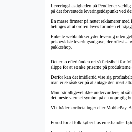
Leveringshastigheden på Pendler er vældig vi
på det forventede leveringstidspunkt ved de
En masse firmaer på nettet reklamerer med l
betinges af at ordren laves forinden et nøjagt
Enkelte webbutikker yder levering uden geby
prisbevidste leveringsudgave, der oftest – h
pakkeshop.
Det er jo efterhånden ret så fleksibelt for fo
slippe for at sænke priserne på produkterne 
Derfor kan det imidlertid vise sig profitabe
man er skråsikker på at antage den mest attra
Man bør alligevel ikke undervurdere, at såfre
det meste være et symbol på en uoprigtig but
Vi tilråder kortbetalinger eller MobilePay. A
Forud for at folk køber hos en e-handler bør