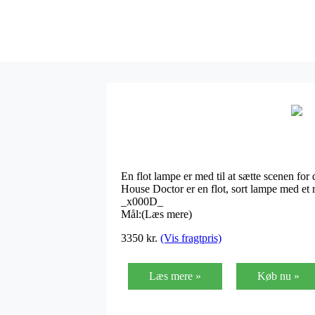
En flot lampe er med til at sætte scenen fo
House Doctor er en flot, sort lampe med et 
_x000D_
Mål:(Læs mere)
3350 kr.
(Vis fragtpris)
Læs mere »
Køb nu »