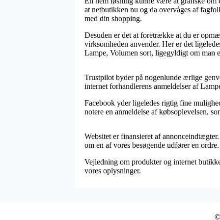
En nem løsning kunne være at granske om e-fi
at netbutikken nu og da overvåges af fagfol
med din shopping.
Desuden er det at foretrække at du er opmæ
virksomheden anvender. Her er det ligeledes 
Lampe, Volumen sort, ligegyldigt om man er
Trustpilot byder på nogenlunde ærlige genvej
internet forhandlerens anmeldelser af Lamp
Facebook yder ligeledes rigtig fine mulighe
notere en anmeldelse af købsoplevelsen, som
Websitet er finansieret af annonceindtægter.
om en af vores besøgende udfører en ordre.
Vejledning om produkter og internet butikker
vores oplysninger.
©