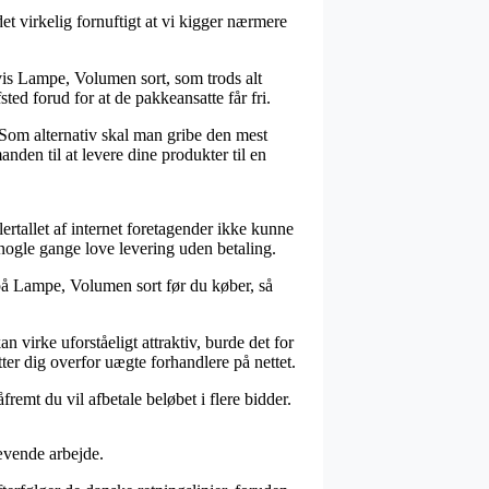
et virkelig fornuftigt at vi kigger nærmere
vis Lampe, Volumen sort, som trods alt
sted forud for at de pakkeansatte får fri.
 Som alternativ skal man gribe den mest
nden til at levere dine produkter til en
flertallet af internet foretagender ikke kunne
 nogle gange love levering uden betaling.
r på Lampe, Volumen sort før du køber, så
n virke uforståeligt attraktiv, burde det for
ter dig overfor uægte forhandlere på nettet.
remt du vil afbetale beløbet i flere bidder.
rævende arbejde.