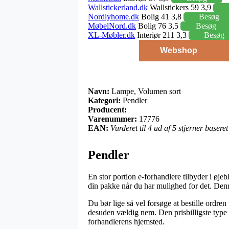
Wallstickerland.dk
Wallstickers 59 3,9
Nordlyhome.dk
Bolig 41 3,8
Besøg
MøbelNord.dk
Bolig 76 3,5
Besøg
XL-Møbler.dk
Interiør 211 3,3
Besøg
Webshop
Navn:
Lampe, Volumen sort
Kategori:
Pendler
Producent:
Varenummer:
17776
EAN:
Vurderet til 4 ud af 5 stjerner baser
Pendler
En stor portion e-forhandlere tilbyder i øje
din pakke når du har mulighed for det. Denn
Du bør lige så vel forsøge at bestille ordren 
desuden vældig nem. Den prisbilligste type 
forhandlerens hjemsted.