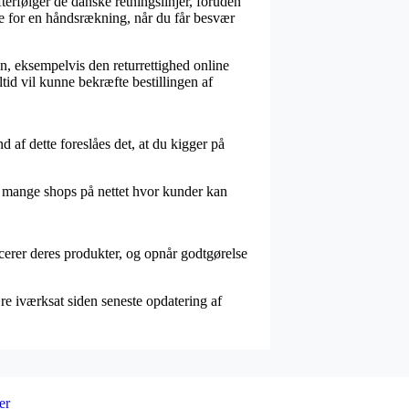
terfølger de danske retningslinjer, foruden
ce for en håndsrækning, når du får besvær
, eksempelvis den returrettighed online
tid vil kunne bekræfte bestillingen af
 af dette foreslåes det, at du kigger på
vi mange shops på nettet hvor kunder kan
ucerer deres produkter, og opnår godtgørelse
re iværksat siden seneste opdatering af
er