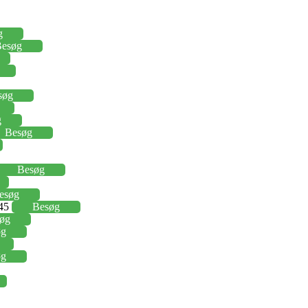
g
esøg
søg
g
Besøg
Besøg
esøg
,45
Besøg
øg
øg
øg