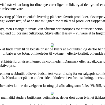
tal når vi har brug for dine nye varer lige om lidt, og af den grund er d
n relevante vare.
evering på blot en enkelt hverdag på deres favorit produkter, eksempel
igt klokkeslæt, så at de har mulighed for at nå at få produktet skippet af
r, men i mange tilfælde kun såfremt der indkøbes for et fastsat beløb.
vad end du bor nær Silkeborg, Skive eller Haslev – vil være at få fragtma
lk at finde frem til de bedste priser på tværs af e-butikker, og derfor har 
– til babyer og børn, og ligeledes til voksne – eftertrykkeligt, og endda
lt at kigge forbi visse internet virksomheder i Danmark efter rabatkode
ktive pris.
mt en webbutik udlover bedst i test varer til salg for en salgspris som ka
ik. Kortkøb er på den anden side inkluderet i en foranstaltning, der støt
lternativt kunne du vælge en løsning på afbetaling som f.eks. ViaBill, såf
 man altid studere butikkens betingelser, det er dog uden tvivl et tidsk