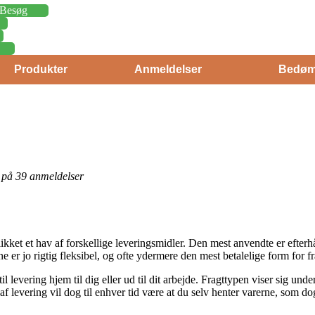
Besøg
Produkter
Anmeldelser
Bedøm
et på 39 anmeldelser
blikket et hav af forskellige leveringsmidler. Den mest anvendte er eft
e er jo rigtig fleksibel, og ofte ydermere den mest betalelige form for
til levering hjem til dig eller ud til dit arbejde. Fragttypen viser sig und
af levering vil dog til enhver tid være at du selv henter varerne, som d