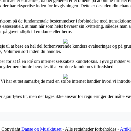
rmaet er e-mærket, da det generelt er et billede på at online firmaet ef
k der har ekspertise inden for lovgivningen. Dette er desuden din chan
rksom på de fundamentale bestemmelser i forbindelse med transaktionen
essesentielt, at man når som helst bevarer sin kvittering, således man al
 på gaveindkøb til en dame eller herre.
e til at bese en hel del forhenværende kunders evalueringer og på grund
e, Volumen sort inden du handler.
der for at få en idé om internet selskabets kundefokus. I øvrigt møder 
 ydermere burde benyttes til at vurdere kundernes tilfredshed.
 Vi har et tæt samarbejde med en stribe internet handler hvori vi introd
 ajourføres tit, men der tages ikke ansvar for reguleringer der måtte væ
 Copyright
Danse og Musikhuset
- Alle rettigheder forbeholdes -
Artikl