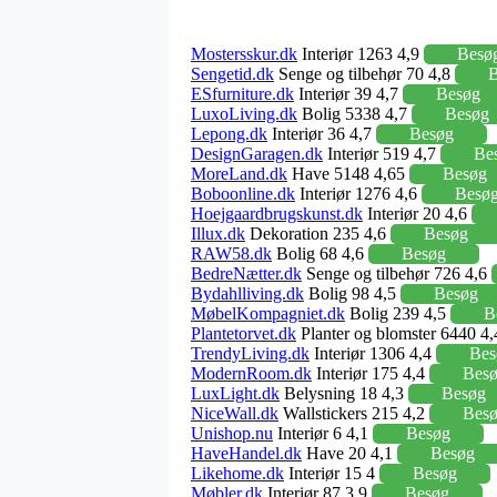
Mostersskur.dk
Interiør 1263 4,9
Besø
Sengetid.dk
Senge og tilbehør 70 4,8
B
ESfurniture.dk
Interiør 39 4,7
Besøg
LuxoLiving.dk
Bolig 5338 4,7
Besøg
Lepong.dk
Interiør 36 4,7
Besøg
DesignGaragen.dk
Interiør 519 4,7
Be
MoreLand.dk
Have 5148 4,65
Besøg
Boboonline.dk
Interiør 1276 4,6
Besø
Hoejgaardbrugskunst.dk
Interiør 20 4,6
Illux.dk
Dekoration 235 4,6
Besøg
RAW58.dk
Bolig 68 4,6
Besøg
BedreNætter.dk
Senge og tilbehør 726 4,6
Bydahlliving.dk
Bolig 98 4,5
Besøg
MøbelKompagniet.dk
Bolig 239 4,5
B
Plantetorvet.dk
Planter og blomster 6440 4
TrendyLiving.dk
Interiør 1306 4,4
Bes
ModernRoom.dk
Interiør 175 4,4
Bes
LuxLight.dk
Belysning 18 4,3
Besøg
NiceWall.dk
Wallstickers 215 4,2
Bes
Unishop.nu
Interiør 6 4,1
Besøg
HaveHandel.dk
Have 20 4,1
Besøg
Likehome.dk
Interiør 15 4
Besøg
Møbler.dk
Interiør 87 3,9
Besøg