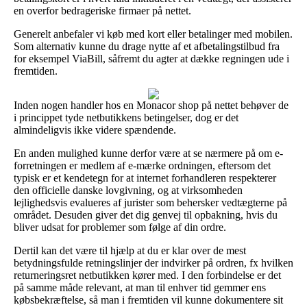
en overfor bedrageriske firmaer på nettet.
Generelt anbefaler vi køb med kort eller betalinger med mobilen.
Som alternativ kunne du drage nytte af et afbetalingstilbud fra
for eksempel ViaBill, såfremt du agter at dække regningen ude i
fremtiden.
Inden nogen handler hos en Monacor shop på nettet behøver de
i princippet tyde netbutikkens betingelser, dog er det
almindeligvis ikke videre spændende.
En anden mulighed kunne derfor være at se nærmere på om e-
forretningen er medlem af e-mærke ordningen, eftersom det
typisk er et kendetegn for at internet forhandleren respekterer
den officielle danske lovgivning, og at virksomheden
lejlighedsvis evalueres af jurister som behersker vedtægterne på
området. Desuden giver det dig genvej til opbakning, hvis du
bliver udsat for problemer som følge af din ordre.
Dertil kan det være til hjælp at du er klar over de mest
betydningsfulde retningslinjer der indvirker på ordren, fx hvilken
returneringsret netbutikken kører med. I den forbindelse er det
på samme måde relevant, at man til enhver tid gemmer ens
købsbekræftelse, så man i fremtiden vil kunne dokumentere sit