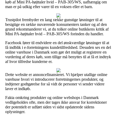
køb af Mini PA-højttaler hvid – PAB-305/WS, uafhængig om
man er på udkig efter varer til en voksen eller et barn.
Trustpilot frembyder en lang række gunstige løsninger til at
besigtige en række nuværende konsumenters tanker og af den
grund rekommanderer vi, at du tolker online butikkens kritik af
Mini PA-højttaler hvid – PAB-305/WS forinden du handler.
Facebook fører til endvidere en del ønskværdige løsninger til at
få indblik i e-forretningens kundetilfredshed. Desuden ses en del
online varehuse i Danmark som gør det muligt at registrere en
vurdering af deres køb, som tillige må benyttes til at få et indtryk
af hvor tilfredse kunderne er.
Dette website er annoncefinansieret. Vi hjælper utallige online
varehuse hvori vi introducerer forretningernes produkter, og
indtjener godtgørelse for så vidt de personer vi sender videre
laver et indkøb.
Fakta omkring produkter og online webshops i Danmark
vedligeholdes ofte, men der tages ikke ansvar for korrektioner
der potentielt er udført siden vi sidst opdaterede sidens
oplysninger.