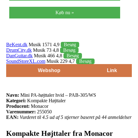
Køb nu »
BeKent.dk
Musik 1571 4,9
Besøg
DrumCity.dk
Musik 73 4,8
Besøg
DanGuitar.dk
Musik 466 4,8
Besøg
SoundStoreXL.com
Musik 229 4,7
Besøg
Webshop
Link
Navn:
Mini PA-højttaler hvid – PAB-305/WS
Kategori:
Kompakte Højttaler
Producent:
Monacor
Varenummer:
255050
EAN:
Vurderet til 4.5 ud af 5 stjerner baseret på 44 anmeldelser
Kompakte Højttaler fra Monacor