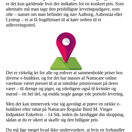
er det kun gældende hvis der indkøbes for en konkret pris. Som
alternativ må man tage den prisbilligste leveringsudgave, som
ofte – uanset om man befinder sig nær Aalborg, Aabenraa eller
Lystrup – er at få fragtfirmaet til at køre ordren til et
udleveringssted.
Det er virkelig let for alle og enhver at sammenholde priser hos
diverse e-butikker, og for det har masser af Natracare online
varehuse været presset til at at mindske prisniveauet på deres
varer – til drenge og piger, og yderligere også til kvinder og
mænd – en hel del, og endda nogle gange yde portofri levering.
Men det kan immervæk vise sig gavnligt at prøve en række e-
butikker efter rabat på Natracare Regular Bind M. Vinger
Indpakket Enkeltvis – 14 Stk. inden du færdiggør din shopping,
sådan at du er sikret at skaffe sig den billigste pris.
Du må lige meget hvad ikke undervurdere, at hvis en forhandler