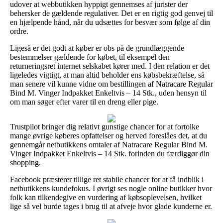
udover at webbutikken hyppigt gennemses af jurister der
behersker de gældende regulativer. Det er en rigtig god genvej til
en hjælpende hånd, når du udsættes for besvær som følge af din
ordre.
Ligeså er det godt at køber er obs på de grundlæggende
bestemmelser gældende for købet, til eksempel den
returneringsret internet selskabet kører med. I den relation er det
ligeledes vigtigt, at man altid beholder ens købsbekræftelse, så
man senere vil kunne vidne om bestillingen af Natracare Regular
Bind M. Vinger Indpakket Enkeltvis – 14 Stk., uden hensyn til
om man søger efter varer til en dreng eller pige.
Trustpilot bringer dig relativt gunstige chancer for at fortolke
mange øvrige køberes opfattelser og herved foreslåes det, at du
gennemgår netbutikkens omtaler af Natracare Regular Bind M.
Vinger Indpakket Enkeltvis – 14 Stk. forinden du færdiggør din
shopping.
Facebook præsterer tillige ret stabile chancer for at få indblik i
netbutikkens kundefokus. I øvrigt ses nogle online butikker hvor
folk kan tilkendegive en vurdering af købsoplevelsen, hvilket
lige så vel burde tages i brug til at afveje hvor glade kunderne er.