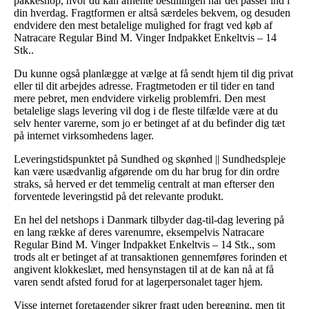
pakkeshop, hvor du kan afhente bestillingen når det passer ind i
din hverdag. Fragtformen er altså særdeles bekvem, og desuden
endvidere den mest betalelige mulighed for fragt ved køb af
Natracare Regular Bind M. Vinger Indpakket Enkeltvis – 14
Stk..
Du kunne også planlægge at vælge at få sendt hjem til dig privat
eller til dit arbejdes adresse. Fragtmetoden er til tider en tand
mere pebret, men endvidere virkelig problemfri. Den mest
betalelige slags levering vil dog i de fleste tilfælde være at du
selv henter varerne, som jo er betinget af at du befinder dig tæt
på internet virksomhedens lager.
Leveringstidspunktet på Sundhed og skønhed || Sundhedspleje
kan være usædvanlig afgørende om du har brug for din ordre
straks, så herved er det temmelig centralt at man efterser den
forventede leveringstid på det relevante produkt.
En hel del netshops i Danmark tilbyder dag-til-dag levering på
en lang række af deres varenumre, eksempelvis Natracare
Regular Bind M. Vinger Indpakket Enkeltvis – 14 Stk., som
trods alt er betinget af at transaktionen gennemføres forinden et
angivent klokkeslæt, med hensynstagen til at de kan nå at få
varen sendt afsted forud for at lagerpersonalet tager hjem.
Visse internet foretagender sikrer fragt uden beregning, men tit