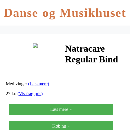
Danse og Musikhuset
Natracare
Regular Bind
M. Vinger
Indpakket
Med vinger
(Læs mere)
Enkeltvis – 14
27 kr.
(Vis fragtpris)
Stk.
Læs mere »
Køb nu »