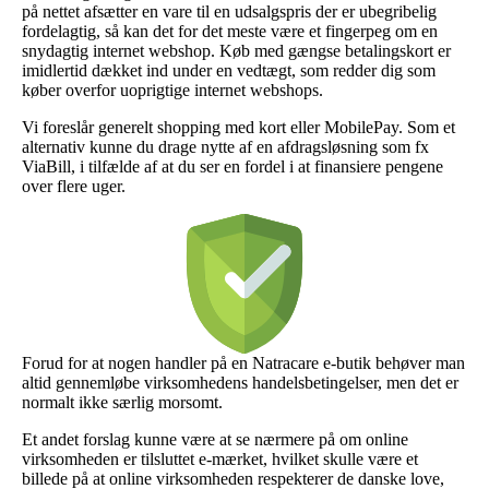
på nettet afsætter en vare til en udsalgspris der er ubegribelig
fordelagtig, så kan det for det meste være et fingerpeg om en
snydagtig internet webshop. Køb med gængse betalingskort er
imidlertid dækket ind under en vedtægt, som redder dig som
køber overfor uoprigtige internet webshops.
Vi foreslår generelt shopping med kort eller MobilePay. Som et
alternativ kunne du drage nytte af en afdragsløsning som fx
ViaBill, i tilfælde af at du ser en fordel i at finansiere pengene
over flere uger.
Forud for at nogen handler på en Natracare e-butik behøver man
altid gennemløbe virksomhedens handelsbetingelser, men det er
normalt ikke særlig morsomt.
Et andet forslag kunne være at se nærmere på om online
virksomheden er tilsluttet e-mærket, hvilket skulle være et
billede på at online virksomheden respekterer de danske love,