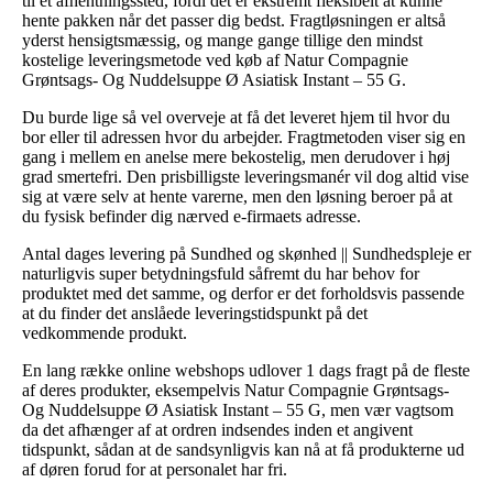
til et afhentningssted, fordi det er ekstremt fleksibelt at kunne
hente pakken når det passer dig bedst. Fragtløsningen er altså
yderst hensigtsmæssig, og mange gange tillige den mindst
kostelige leveringsmetode ved køb af Natur Compagnie
Grøntsags- Og Nuddelsuppe Ø Asiatisk Instant – 55 G.
Du burde lige så vel overveje at få det leveret hjem til hvor du
bor eller til adressen hvor du arbejder. Fragtmetoden viser sig en
gang i mellem en anelse mere bekostelig, men derudover i høj
grad smertefri. Den prisbilligste leveringsmanér vil dog altid vise
sig at være selv at hente varerne, men den løsning beroer på at
du fysisk befinder dig nærved e-firmaets adresse.
Antal dages levering på Sundhed og skønhed || Sundhedspleje er
naturligvis super betydningsfuld såfremt du har behov for
produktet med det samme, og derfor er det forholdsvis passende
at du finder det anslåede leveringstidspunkt på det
vedkommende produkt.
En lang række online webshops udlover 1 dags fragt på de fleste
af deres produkter, eksempelvis Natur Compagnie Grøntsags-
Og Nuddelsuppe Ø Asiatisk Instant – 55 G, men vær vagtsom
da det afhænger af at ordren indsendes inden et angivent
tidspunkt, sådan at de sandsynligvis kan nå at få produkterne ud
af døren forud for at personalet har fri.