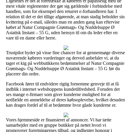
Ligeledes er det at foretrække at køberen er påpasselig med de
mest vitale reglementer der gør sig gældende i forbindelse med
handlen, som for eksempel den returret e-forhandleren har. I
relation til det er det tillige afgørende, at man stadig beholder sin
kvittering på e-mail, således man en anden gang kan eftervise
købet af Natur Compagnie Grøntsags- Og Nuddelsuppe Ø
Asiatisk Instant – 55 G, uden hensyn til om du leder efter en
vare til en dame eller herre.
Trustpilot byder på visse fine chancer for at gennemsøge diverse
nuværende køberes vurderinger og derved anbefaler vi, at du
tager et kig på webbutikkens bedømmelser af Natur Compagnie
Grøntsags- Og Nuddelsuppe Ø Asiatisk Instant – 55 G før du
placerer din ordre.
Facebook fører til endvidere rigtig fornemme genveje til at få
indblik i internet webshoppens kundetilfredshed. Foruden det
ses mange e-firmaer som giver kunderne mulighed for at
nedfælde en anmeldelse af deres købsoplevelse, hvilket desuden
kan drages fordel af til at bedømme hvor glade kunderne er.
Vores hjemmeside er finansieret af annoncer. Vi har tætte
samarbejder med en gruppe butikker på nettet hvori vi
promoverer forretningernes tilbud, og indhenter honorar i