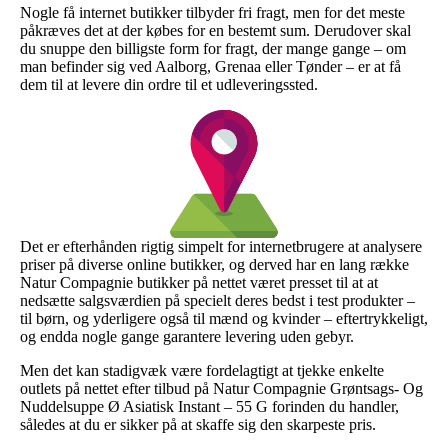
Nogle få internet butikker tilbyder fri fragt, men for det meste
påkræves det at der købes for en bestemt sum. Derudover skal
du snuppe den billigste form for fragt, der mange gange – om
man befinder sig ved Aalborg, Grenaa eller Tønder – er at få
dem til at levere din ordre til et udleveringssted.
Det er efterhånden rigtig simpelt for internetbrugere at analysere
priser på diverse online butikker, og derved har en lang række
Natur Compagnie butikker på nettet været presset til at at
nedsætte salgsværdien på specielt deres bedst i test produkter –
til børn, og yderligere også til mænd og kvinder – eftertrykkeligt,
og endda nogle gange garantere levering uden gebyr.
Men det kan stadigvæk være fordelagtigt at tjekke enkelte
outlets på nettet efter tilbud på Natur Compagnie Grøntsags- Og
Nuddelsuppe Ø Asiatisk Instant – 55 G forinden du handler,
således at du er sikker på at skaffe sig den skarpeste pris.