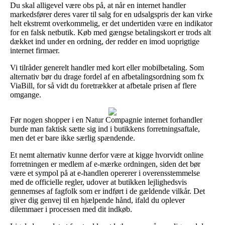
Du skal alligevel være obs på, at når en internet handler
markedsfører deres varer til salg for en udsalgspris der kan virke
helt ekstremt overkommelig, er det undertiden være en indikator
for en falsk netbutik. Køb med gængse betalingskort er trods alt
dækket ind under en ordning, der redder en imod uoprigtige
internet firmaer.
Vi tilråder generelt handler med kort eller mobilbetaling. Som
alternativ bør du drage fordel af en afbetalingsordning som fx
ViaBill, for så vidt du foretrækker at afbetale prisen af flere
omgange.
Før nogen shopper i en Natur Compagnie internet forhandler
burde man faktisk sætte sig ind i butikkens forretningsaftale,
men det er bare ikke særlig spændende.
Et nemt alternativ kunne derfor være at kigge hvorvidt online
forretningen er medlem af e-mærke ordningen, siden det bør
være et sympol på at e-handlen opererer i overensstemmelse
med de officielle regler, udover at butikken lejlighedsvis
gennemses af fagfolk som er indført i de gældende vilkår. Det
giver dig genvej til en hjælpende hånd, ifald du oplever
dilemmaer i processen med dit indkøb.