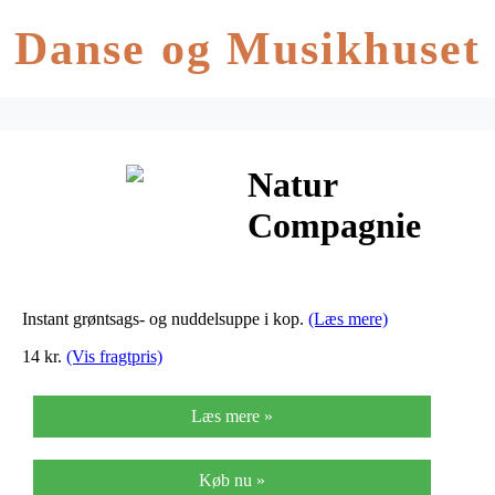
Danse og Musikhuset
Natur
Compagnie
Grøntsags- Og
Nuddelsuppe
Instant grøntsags- og nuddelsuppe i kop.
(Læs mere)
Ø Asiatisk
14 kr.
(Vis fragtpris)
Instant – 55 G
Læs mere »
Køb nu »