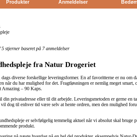
Produkter
Anmeldelser
Bedøm
s
pleje
af 5 stjerner baseret på 7 anmeldelser
dhedspleje fra Natur Drogeriet
il dags diverse forskellige leveringsformer. En af favoritterne er nu om d
llingen når du har mulighed for det. Fragtløsningen er nemlig meget smar
et Amazing – 90 Kaps.
 din privatadresse eller til dit arbejde. Leveringsmetoden er gerne en 
g vil dog til enhver tid være selv at hente ordren, men den mulighed foru
dhedspleje er selvfølgelig temmelig aktuel når vi absolut skal bruge pr
dkommende produkt.
levering på næste hverdag på en hel del produkter, eksempelvis Natur