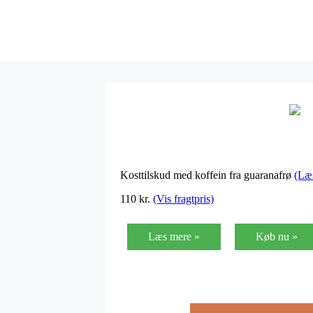
Kosttilskud med koffein fra guaranafrø
(Læ
110 kr.
(Vis fragtpris)
Læs mere »
Køb nu »