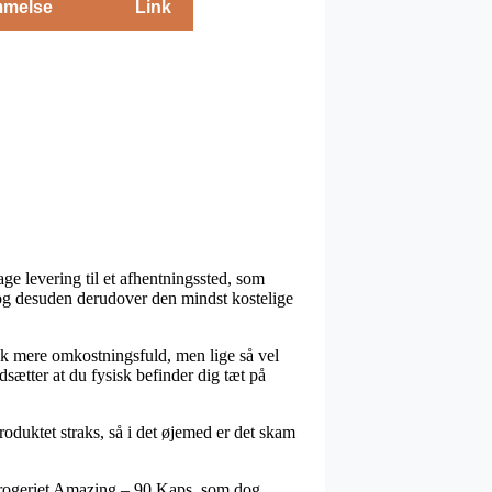
melse
Link
age levering til et afhentningssted, som
t, og desuden derudover den mindst kostelige
tak mere omkostningsfuld, men lige så vel
dsætter at du fysisk befinder dig tæt på
oduktet straks, så i det øjemed er det skam
-Drogeriet Amazing – 90 Kaps, som dog