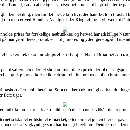
vent tidspunkt, sådan at de højst sandsynligt kan nå at få produkterne pa
agt uden betaling, men for det meste kun hvis der handles for et fastsa
digt om man er ved Randers, Værløse eller Ringkøbing – vil være at få de
menholde priser fra forskellige netbutikker, og herved har adskillige Nat
t på mange af deres produkter – til juniorer, og yderligere også til mæn
at efterse en række online shops efter udsalg på Natur-Drogeriet Amazin
at såfremt en internet shop udlover deres produkter til en salgspris d
et webshop. Køb med kort er ikke desto mindre omfavnet af en bestemmel
lingskort eller mobilbetaling. Som en alternativ mulighed kan du drage
r flere uger.
et butik kunne man til hver en tid se på dens handelsvilkår, det er dog 
rnet selskabet er tilsluttet e-mærket, eftersom det generelt er en påvisn
l gennemses af sagkyndige som har indsigt i reglerne. Dette er desuden di