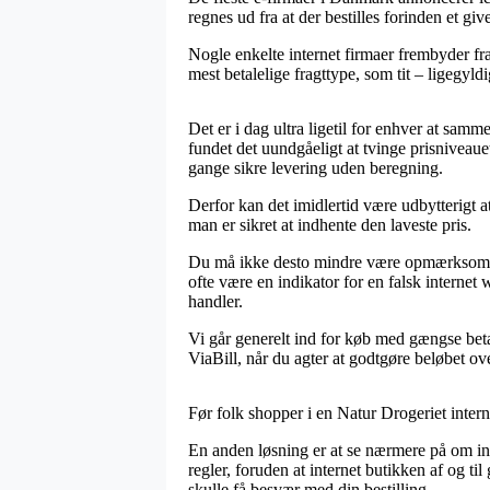
regnes ud fra at der bestilles forinden et gi
Nogle enkelte internet firmaer frembyder fr
mest betalelige fragttype, som tit – ligegyl
Det er i dag ultra ligetil for enhver at sam
fundet det uundgåeligt at tvinge prisniveaue
gange sikre levering uden beregning.
Derfor kan det imidlertid være udbytterigt 
man er sikret at indhente den laveste pris.
Du må ikke desto mindre være opmærksom på, 
ofte være en indikator for en falsk intern
handler.
Vi går generelt ind for køb med gængse beta
ViaBill, når du agter at godtgøre beløbet ove
Før folk shopper i en Natur Drogeriet intern
En anden løsning er at se nærmere på om inte
regler, foruden at internet butikken af og ti
skulle få besvær med din bestilling.