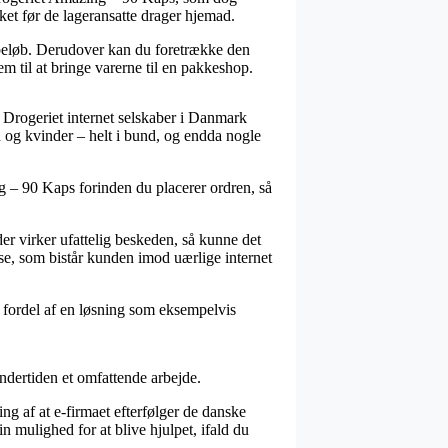
kket før de lageransatte drager hjemad.
t beløb. Derudover kan du foretrække den
m til at bringe varerne til en pakkeshop.
ur Drogeriet internet selskaber i Danmark
d og kvinder – helt i bund, og endda nogle
g – 90 Kaps forinden du placerer ordren, så
er virker ufattelig beskeden, så kunne det
se, som bistår kunden imod uærlige internet
 fordel af en løsning som eksempelvis
undertiden et omfattende arbejde.
ing af at e-firmaet efterfølger de danske
n mulighed for at blive hjulpet, ifald du