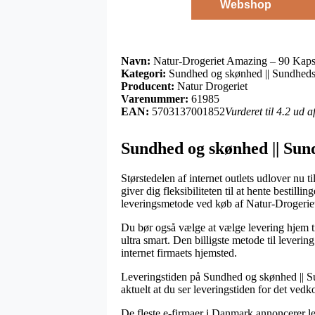
Webshop
Navn:
Natur-Drogeriet Amazing – 90 Kap
Kategori:
Sundhed og skønhed || Sundheds
Producent:
Natur Drogeriet
Varenummer:
61985
EAN:
5703137001852
Vurderet til 4.2 ud 
Sundhed og skønhed || Sun
Størstedelen af internet outlets udlover nu t
giver dig fleksibiliteten til at hente besti
leveringsmetode ved køb af Natur-Drogeri
Du bør også vælge at vælge levering hjem til
ultra smart. Den billigste metode til leverin
internet firmaets hjemsted.
Leveringstiden på Sundhed og skønhed || Sun
aktuelt at du ser leveringstiden for det ve
De fleste e-firmaer i Danmark annoncerer 