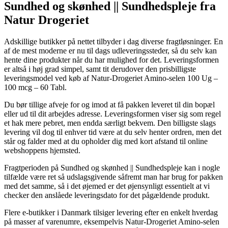
Sundhed og skønhed || Sundhedspleje fra
Natur Drogeriet
Adskillige butikker på nettet tilbyder i dag diverse fragtløsninger. En
af de mest moderne er nu til dags udleveringssteder, så du selv kan
hente dine produkter når du har mulighed for det. Leveringsformen
er altså i høj grad simpel, samt tit derudover den prisbilligste
leveringsmodel ved køb af Natur-Drogeriet Amino-selen 100 Ug –
100 mcg – 60 Tabl.
Du bør tillige afveje for og imod at få pakken leveret til din bopæl
eller ud til dit arbejdes adresse. Leveringsformen viser sig som regel
et hak mere pebret, men endda særligt bekvem. Den billigste slags
levering vil dog til enhver tid være at du selv henter ordren, men det
står og falder med at du opholder dig med kort afstand til online
webshoppens hjemsted.
Fragtperioden på Sundhed og skønhed || Sundhedspleje kan i nogle
tilfælde være ret så udslagsgivende såfremt man har brug for pakken
med det samme, så i det øjemed er det øjensynligt essentielt at vi
checker den anslåede leveringsdato for det pågældende produkt.
Flere e-butikker i Danmark tilsiger levering efter en enkelt hverdag
på masser af varenumre, eksempelvis Natur-Drogeriet Amino-selen