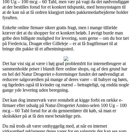
100 Ug – 100 mcg – 60 Tabl, men vær på vagt da det nødvendiggør
at der bestilles forud for et konkret tidspunkt, med hensynstagen til
at de kan nå at få ordren klargjort inden pakkemedarbejderne holder
fyraften.
Enkelte online firmaer sikrer gratis fragt, men i mange tilfælde
kræver det at du shopper for et konkret beløb. I øvrigt burde man
gribe den billigste mulighed for levering, som gerne – om du bor tæt
på Fredericia, Dragør eller Gilleleje – er at få fragtfirmaet til at
bringe din pakke til et afhentningssted.
Det har vist sig at være i høj grad problemfrit for internetbrugere at
sammenholde priser i blandt flere online shops, og af den grund har
en hel del Natur Drogeriet e-forretninger fundet det nødvendigt at
reducere salgsværdien på mange af deres varer – til babyer og børn,
og ligeledes også til kvinder og mænd – betragteligt, og endda nogle
gange yde levering uden beregning.
Det kan dog immervæk være rentabelt at kigge forbi en række e-
firmaer efter udsalg på Natur-Drogeriet Amino-selen 100 Ug – 100
mcg – 60 Tabl forud for at du gennemfører dit køb, så man er
skråsikker på at få den mest betalelige pris.
Du må trods alt være omhyggelig med, at når en internet
virksomhed reklamerer deres varer for en salgspris der kan ses som