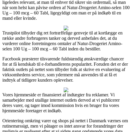
ligeledes relevant, at man til enhver tid sikrer sin ordremail, så man
når som helst kan påvise ordren af Natur-Drogeriet Amino-selen 100
Ug – 100 mcg – 60 Tabl, ligegyldigt om man er på indkøb til en
mand eller kvinde.
Trustpilot tilbyder dig ret fortræffelige genveje til at kortlægge en
række andre forbrugeres tanker og derved anbefales det, at du
vurderer online forretningens omtaler af Natur-Drogeriet Amino-
selen 100 Ug – 100 mcg – 60 Tabl inden du bestiller.
Facebook præsterer tilsvarende fuldstændig ønskværdige chancer
for at få kendskab til e-forhandlerens popularitet. Foruden det er der
faktisk outlets på nettet som tilbyder folk at skrive en evaluering af
virksomhedens service, som ydermere må anvendes til at få et
indtryk af tidligere kunders oplevelser.
Vores hjemmeside er finansieret af indtægter fra reklamer. Vi
samarbejder med utallige internet outlets derved at vi publicerer
deres varer, og tager imod kommission hvis en bruger fra vores
hjemmeside foretager et indkøb.
Orientering omkring varer og shops på nettet i Danmark værnes om
rutinemæssigt, men vi påtager os intet ansvar for forandringer der
muligvis er realiseret efter at vi sidste gang opdaterede vores data.