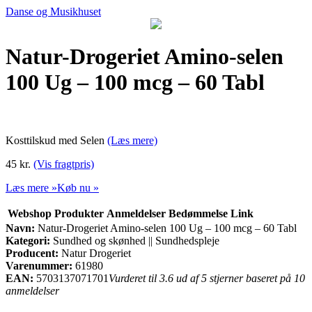
Danse og Musikhuset
Natur-Drogeriet Amino-selen
100 Ug – 100 mcg – 60 Tabl
Kosttilskud med Selen
(Læs mere)
45 kr.
(Vis fragtpris)
Læs mere »
Køb nu »
Webshop
Produkter
Anmeldelser
Bedømmelse
Link
Navn:
Natur-Drogeriet Amino-selen 100 Ug – 100 mcg – 60 Tabl
Kategori:
Sundhed og skønhed || Sundhedspleje
Producent:
Natur Drogeriet
Varenummer:
61980
EAN:
5703137071701
Vurderet til 3.6 ud af 5 stjerner baseret på 10
anmeldelser