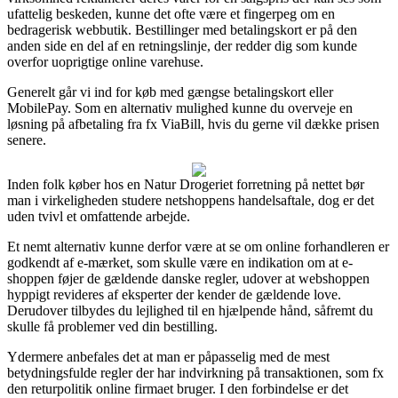
ufattelig beskeden, kunne det ofte være et fingerpeg om en
bedragerisk webbutik. Bestillinger med betalingskort er på den
anden side en del af en retningslinje, der redder dig som kunde
overfor uoprigtige online varehuse.
Generelt går vi ind for køb med gængse betalingskort eller
MobilePay. Som en alternativ mulighed kunne du overveje en
løsning på afbetaling fra fx ViaBill, hvis du gerne vil dække prisen
senere.
Inden folk køber hos en Natur Drogeriet forretning på nettet bør
man i virkeligheden studere netshoppens handelsaftale, dog er det
uden tvivl et omfattende arbejde.
Et nemt alternativ kunne derfor være at se om online forhandleren er
godkendt af e-mærket, som skulle være en indikation om at e-
shoppen føjer de gældende danske regler, udover at webshoppen
hyppigt revideres af eksperter der kender de gældende love.
Derudover tilbydes du lejlighed til en hjælpende hånd, såfremt du
skulle få problemer ved din bestilling.
Ydermere anbefales det at man er påpasselig med de mest
betydningsfulde regler der har indvirkning på transaktionen, som fx
den returpolitik online firmaet bruger. I den forbindelse er det