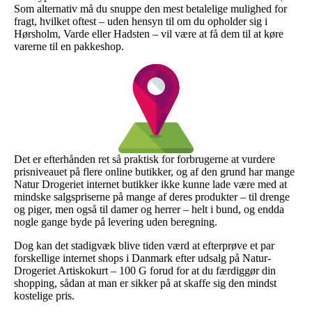
Som alternativ må du snuppe den mest betalelige mulighed for
fragt, hvilket oftest – uden hensyn til om du opholder sig i
Hørsholm, Varde eller Hadsten – vil være at få dem til at køre
varerne til en pakkeshop.
Det er efterhånden ret så praktisk for forbrugerne at vurdere
prisniveauet på flere online butikker, og af den grund har mange
Natur Drogeriet internet butikker ikke kunne lade være med at
mindske salgspriserne på mange af deres produkter – til drenge
og piger, men også til damer og herrer – helt i bund, og endda
nogle gange byde på levering uden beregning.
Dog kan det stadigvæk blive tiden værd at efterprøve et par
forskellige internet shops i Danmark efter udsalg på Natur-
Drogeriet Artiskokurt – 100 G forud for at du færdiggør din
shopping, sådan at man er sikker på at skaffe sig den mindst
kostelige pris.