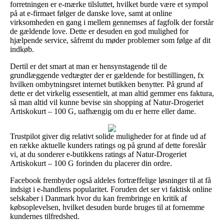
forretningen er e-mærke tilsluttet, hvilket burde være et sympol
på at e-firmaet følger de danske love, samt at online
virksomheden en gang i mellem gennemses af fagfolk der forstår
de gældende love. Dette er desuden en god mulighed for
hjælpende service, såfremt du møder problemer som følge af dit
indkøb.
Dertil er det smart at man er hensynstagende til de
grundlæggende vedtægter der er gældende for bestillingen, fx
hvilken ombytningsret internet butikken benytter. På grund af
dette er det virkelig essesentielt, at man altid gemmer ens faktura,
så man altid vil kunne bevise sin shopping af Natur-Drogeriet
Artiskokurt – 100 G, uafhængig om du er herre eller dame.
Trustpilot giver dig relativt solide muligheder for at finde ud af
en række aktuelle kunders ratings og på grund af dette foreslår
vi, at du sonderer e-butikkens ratings af Natur-Drogeriet
Artiskokurt – 100 G forinden du placerer din ordre.
Facebook frembyder også aldeles fortræffelige løsninger til at få
indsigt i e-handlens popularitet. Foruden det ser vi faktisk online
selskaber i Danmark hvor du kan frembringe en kritik af
købsoplevelsen, hvilket desuden burde bruges til at fornemme
kundernes tilfredshed.