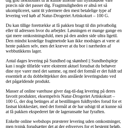
dig god fleksibilitet til at kunne afhente din nyindkøbte vare
præcis når det passer dig. Fragtmuligheden er altså ret så
ukompliceret, samt tit ydermere den mest betalelige type af
levering ved køb af Natur-Drogeriet Artiskokurt – 100 G.
Du kan tillige foretrække at få pakken bragt til din privatbolig
eller til adressen hvor du arbejder. Løsningen er mange gange en
sjat mere omkostningsfuld, men på den anden side ultra ligetil.
Den mindst kostelige fragtmetode kan ikke modsiges at være at
hente pakken selv, men det kræver at du bor i nærheden af
webbutikkens lager.
Antal dages levering på Sundhed og skønhed || Sundhedspleje
kan i nogle tilfælde være ekstremt aktuel forudsat du behøver
dine nye varer med det samme, og med det formål er det fuldt ud
essentielt at du dobbelttjekker den anslåede leveringsdato ved
det pågældende produkt.
Masser af online varehuse giver dag-til-dag levering på deres
favorit produkter, eksempelvis Natur-Drogeriet Artiskokurt –
100 G, der dog betinges af at bestillingen fuldbyrdes forud for et
fastsat klokkeslæt, med det formål at de har udsigt til at kunne nå
at få pakken ekspederet før de lageransatte har fyraften.
Enkelte online webshops præsterer levering uden omkostninger,
men typisk forudsætter det at der erhverves for et bestemt beløb.