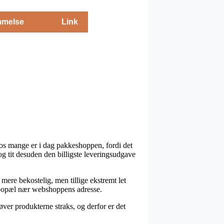
melse
Link
hos mange er i dag pakkeshoppen, fordi det
 og tit desuden den billigste leveringsudgave
 mere bekostelig, men tillige ekstremt let
r bopæl nær webshoppens adresse.
ver produkterne straks, og derfor er det