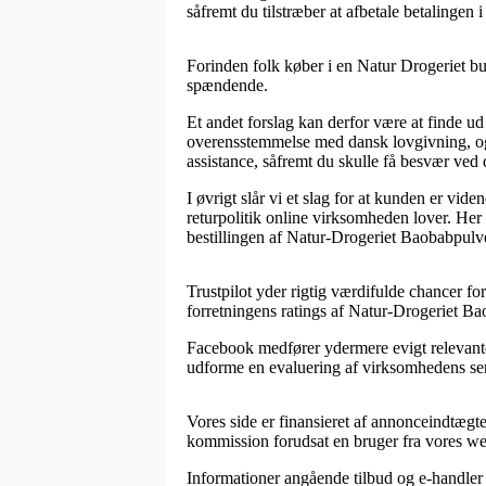
såfremt du tilstræber at afbetale betalingen i 
Forinden folk køber i en Natur Drogeriet buti
spændende.
Et andet forslag kan derfor være at finde ud a
overensstemmelse med dansk lovgivning, og a
assistance, såfremt du skulle få besvær ved 
I øvrigt slår vi et slag for at kunden er 
returpolitik online virksomheden lover. He
bestillingen af Natur-Drogeriet Baobabpulve
Trustpilot yder rigtig værdifulde chancer fo
forretningens ratings af Natur-Drogeriet B
Facebook medfører ydermere evigt relevante 
udforme en evaluering af virksomhedens servic
Vores side er finansieret af annonceindtægt
kommission forudsat en bruger fra vores web
Informationer angående tilbud og e-handler o