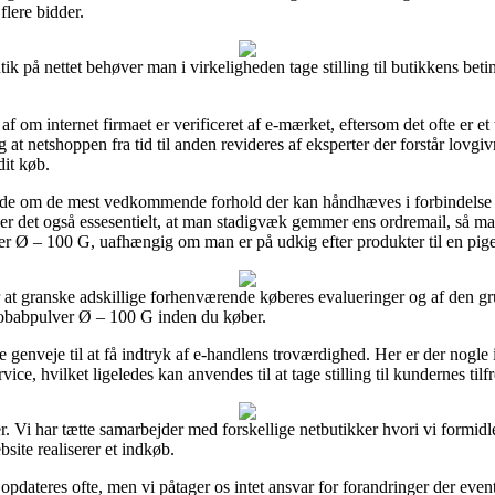
flere bidder.
k på nettet behøver man i virkeligheden tage stilling til butikkens betin
f om internet firmaet er verificeret af e-mærket, eftersom det ofte er et 
t netshoppen fra tid til anden revideres af eksperter der forstår lovgiv
dit køb.
vidende om de mest vedkommende forhold der kan håndhæves i forbindels
r er det også essesentielt, at man stadigvæk gemmer ens ordremail, så
r Ø – 100 G, uafhængig om man er på udkig efter produkter til en pige
r at granske adskillige forhenværende køberes evalueringer og af den gru
aobabpulver Ø – 100 G inden du køber.
genveje til at få indtryk af e-handlens troværdighed. Her er der nogle
e, hvilket ligeledes kan anvendes til at tage stilling til kundernes tilf
er. Vi har tætte samarbejder med forskellige netbutikker hvori vi formid
site realiserer et indkøb.
pdateres ofte, men vi påtager os intet ansvar for forandringer der eventu