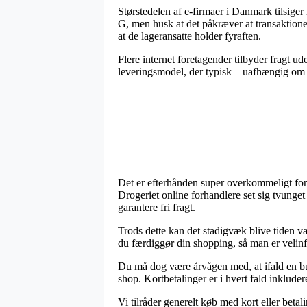
Størstedelen af e-firmaer i Danmark tilsig
G, men husk at det påkræver at transaktionen 
at de lageransatte holder fyraften.
Flere internet foretagender tilbyder fragt u
leveringsmodel, der typisk – uafhængig om du
Det er efterhånden super overkommeligt for a
Drogeriet online forhandlere set sig tvunget
garantere fri fragt.
Trods dette kan det stadigvæk blive tiden 
du færdiggør din shopping, så man er velinfor
Du må dog være årvågen med, at ifald en but
shop. Kortbetalinger er i hvert fald inklude
Vi tilråder generelt køb med kort eller bet