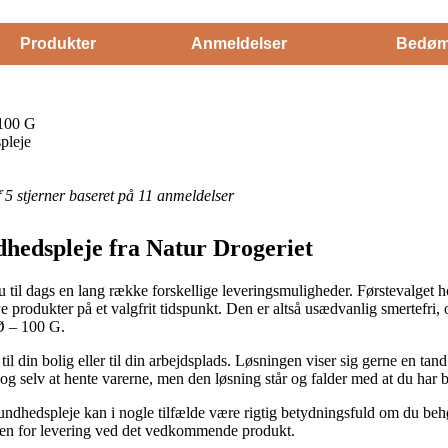
Produkter
Anmeldelser
Bedøm
 100 G
pleje
af 5 stjerner baseret på 11 anmeldelser
dhedspleje fra Natur Drogeriet
 til dags en lang række forskellige leveringsmuligheder. Førstevalget 
ye produkter på et valgfrit tidspunkt. Den er altså usædvanlig smertefri,
Ø – 100 G.
l din bolig eller til din arbejdsplads. Løsningen viser sig gerne en tand
dog selv at hente varerne, men den løsning står og falder med at du ha
dhedspleje kan i nogle tilfælde være rigtig betydningsfuld om du behø
onten for levering ved det vedkommende produkt.