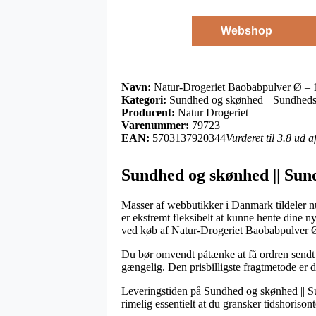
Webshop
Navn:
Natur-Drogeriet Baobabpulver Ø –
Kategori:
Sundhed og skønhed || Sundheds
Producent:
Natur Drogeriet
Varenummer:
79723
EAN:
5703137920344
Vurderet til 3.8 ud 
Sundhed og skønhed || Sun
Masser af webbutikker i Danmark tildeler nu
er ekstremt fleksibelt at kunne hente dine n
ved køb af Natur-Drogeriet Baobabpulver 
Du bør omvendt påtænke at få ordren sendt ti
gængelig. Den prisbilligste fragtmetode er 
Leveringstiden på Sundhed og skønhed || Sun
rimelig essentielt at du gransker tidshoris