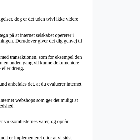
gelser, dog er det uden tvivl ikke videre
tegn på at internet selskabet opererer i
ningen. Derudover giver det dig genvej til
e med transaktionen, som for eksempel den
 man en anden gang vil kunne dokumentere
 eller dreng.
nd anbefales det, at du evaluerer internet
 internet webshops som gør det muligt at
redshed.
ler virksomhedernes varer, og opnår
elt er implementeret efter at vi sidst