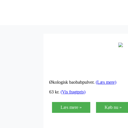
Økologisk baobabpulver.
(Læs mere)
63 kr.
(Vis fragtpris)
Læs mere »
Køb nu »