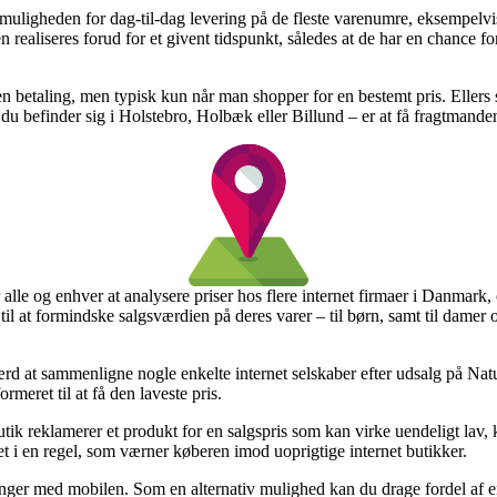
er muligheden for dag-til-dag levering på de fleste varenumre, eksempe
realiseres forud for et givent tidspunkt, således at de har en chance for
den betaling, men typisk kun når man shopper for en bestemt pris. Ellers
 befinder sig i Holstebro, Holbæk eller Billund – er at få fragtmanden 
lle og enhver at analysere priser hos flere internet firmaer i Danmark, 
 til at formindske salgsværdien på deres varer – til børn, samt til damer
værd at sammenligne nogle enkelte internet selskaber efter udsalg på N
meret til at få den laveste pris.
ik reklamerer et produkt for en salgspris som kan virke uendeligt lav, 
ret i en regel, som værner køberen imod uoprigtige internet butikker.
alinger med mobilen. Som en alternativ mulighed kan du drage fordel af e