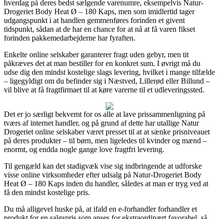
hverdag på deres bedst sælgende varenumre, eksempelvis Natur-
Drogeriet Body Heat Ø – 180 Kaps, men som imidlertid tager
udgangspunkt i at handlen gemmenføres forinden et givent
tidspunkt, sådan at de har en chance for at nå at få varen fikset
forinden pakkemedarbejderne har fyraften.
Enkelte online selskaber garanterer fragt uden gebyr, men tit
påkræves det at man bestiller for en konkret sum. I øvrigt må du
udse dig den mindst kostelige slags levering, hvilket i mange tilfælde
– ligegyldigt om du befinder sig i Næstved, Lillerød eller Billund –
vil blive at få fragtfirmaet til at køre varerne til et udleveringssted.
Det er jo særligt bekvemt for os alle at lave prissammenligning på
tværs af internet handler, og på grund af dette har utallige Natur
Drogeriet online selskaber været presset til at at sænke prisniveauet
på deres produkter – til børn, men ligeledes til kvinder og mænd –
enormt, og endda nogle gange love fragtfri levering.
Til gengæld kan det stadigvæk vise sig indbringende at udforske
visse online virksomheder efter udsalg på Natur-Drogeriet Body
Heat Ø – 180 Kaps inden du handler, således at man er tryg ved at
få den mindst kostelige pris.
Du må alligevel huske på, at ifald en e-forhandler forhandler et
produkt for en salgspris som anses for ekstraordinært favorabel, så