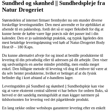
Sundhed og skønhed || Sundhedspleje fra
Natur Drogeriet
Størstedelen af internet firmaer frembyder nu om stunder diverse
forskellige leveringsmidler. Den mest anvendte er for øjeblikket at
afsende til en pakkeshop, fordi det så er super fleksibelt for dig at
kunne hente de købte varer lige præcis når det passer ind i din
kalender. Den er jo ualmindeligt praktisk, og typisk ligeledes den
mest betalelige leveringsløsning ved køb af Natur-Drogeriet Body
Heat Ø – 180 Kaps.
Du kunne alternativt afveje for og imod at bestille produkterne til
levering til din privatbolig eller til adressen på dit arbejde. Den viser
sig sædvanligvis en anelse mindre prisbillig, men endda meget
enkel. Den billigste metode til levering vil dog til enhver tid være at
du selv henter produkterne, hvilket er betinget af at du fysisk
befinder dig i kort afstand af e-handlens lager.
Leveringstiden på Sundhed og skønhed || Sundhedspleje kan vise
sig at være ekstremt central såfremt vi har behov for ordren fluks, så
herved er det sandelig meningsfuldt at man kigger nærmere på
tidshorisonten for levering ved det pågældende produkt.
En lang række online webshops garanterer levering efter en enkelt