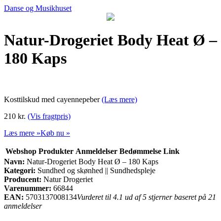
Danse og Musikhuset
Natur-Drogeriet Body Heat Ø –
180 Kaps
Kosttilskud med cayennepeber
(Læs mere)
210 kr.
(Vis fragtpris)
Læs mere »
Køb nu »
Webshop
Produkter
Anmeldelser
Bedømmelse
Link
Navn:
Natur-Drogeriet Body Heat Ø – 180 Kaps
Kategori:
Sundhed og skønhed || Sundhedspleje
Producent:
Natur Drogeriet
Varenummer:
66844
EAN:
5703137008134
Vurderet til 4.1 ud af 5 stjerner baseret på 21
anmeldelser