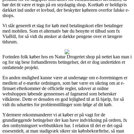
bør det tit være et tegn på en snydagtig shop. Kortkøb er heldigvis
dækket ind under et lovbud, der beskytter køberen overfor falske e-
shops.
Vi slår generelt et slag for køb med betalingskort eller betalinger
med mobilen. Som et alternativ bør du benytte et tilbud som fx
ViaBill, for så vidt du ønsker at dække pengene over et længere
tidsrum.
Forinden folk køber hos en Natur Drogeriet shop på nettet kan man i
og for sig bese forhandlerens betingelser, det er dog undertiden et
omfattende projekt.
En anden mulighed kunne være at undersøge om e-forretningen er
medlem af e-mærke ordningen, som bør være en sikring om at e-
firmaet efterkommer de officielle regler, udover at online
webshoppen løbende gennemses af fagmænd som behersker
vilkårene. Dette er desuden en god lejlighed til at få hjælp, for så
vidt du udsættes for problemstillinger som følge af dit køb.
Ydermere rekommanderer vi at køber er på vagt for de
grundlæggende betingelser der kan have indvirkning på ordren, fx
den ombytningsret webbutikken har. I relation til det er det også
essesentielt, at man stadigvæk sikrer sin købsbekræftelse, så man