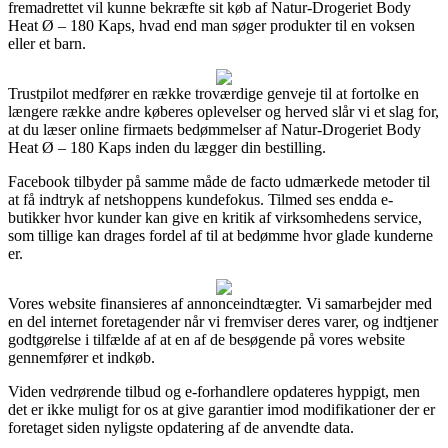
fremadrettet vil kunne bekræfte sit køb af Natur-Drogeriet Body
Heat Ø – 180 Kaps, hvad end man søger produkter til en voksen
eller et barn.
Trustpilot medfører en række troværdige genveje til at fortolke en
længere række andre køberes oplevelser og herved slår vi et slag for,
at du læser online firmaets bedømmelser af Natur-Drogeriet Body
Heat Ø – 180 Kaps inden du lægger din bestilling.
Facebook tilbyder på samme måde de facto udmærkede metoder til
at få indtryk af netshoppens kundefokus. Tilmed ses endda e-
butikker hvor kunder kan give en kritik af virksomhedens service,
som tillige kan drages fordel af til at bedømme hvor glade kunderne
er.
Vores website finansieres af annonceindtægter. Vi samarbejder med
en del internet foretagender når vi fremviser deres varer, og indtjener
godtgørelse i tilfælde af at en af de besøgende på vores website
gennemfører et indkøb.
Viden vedrørende tilbud og e-forhandlere opdateres hyppigt, men
det er ikke muligt for os at give garantier imod modifikationer der er
foretaget siden nyligste opdatering af de anvendte data.