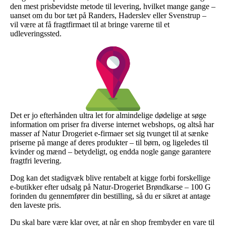
den mest prisbevidste metode til levering, hvilket mange gange –
uanset om du bor tæt på Randers, Haderslev eller Svenstrup –
vil være at få fragtfirmaet til at bringe varerne til et
udleveringssted.
Det er jo efterhånden ultra let for almindelige dødelige at søge
information om priser fra diverse internet webshops, og altså har
masser af Natur Drogeriet e-firmaer set sig tvunget til at sænke
priserne på mange af deres produkter – til børn, og ligeledes til
kvinder og mænd – betydeligt, og endda nogle gange garantere
fragtfri levering.
Dog kan det stadigvæk blive rentabelt at kigge forbi forskellige
e-butikker efter udsalg på Natur-Drogeriet Brøndkarse – 100 G
forinden du gennemfører din bestilling, så du er sikret at antage
den laveste pris.
Du skal bare være klar over, at når en shop frembyder en vare til