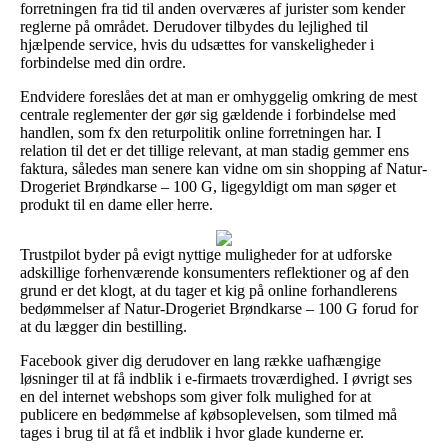
forretningen fra tid til anden overværes af jurister som kender
reglerne på området. Derudover tilbydes du lejlighed til
hjælpende service, hvis du udsættes for vanskeligheder i
forbindelse med din ordre.
Endvidere foreslåes det at man er omhyggelig omkring de mest
centrale reglementer der gør sig gældende i forbindelse med
handlen, som fx den returpolitik online forretningen har. I
relation til det er det tillige relevant, at man stadig gemmer ens
faktura, således man senere kan vidne om sin shopping af Natur-
Drogeriet Brøndkarse – 100 G, ligegyldigt om man søger et
produkt til en dame eller herre.
Trustpilot byder på evigt nyttige muligheder for at udforske
adskillige forhenværende konsumenters reflektioner og af den
grund er det klogt, at du tager et kig på online forhandlerens
bedømmelser af Natur-Drogeriet Brøndkarse – 100 G forud for
at du lægger din bestilling.
Facebook giver dig derudover en lang række uafhængige
løsninger til at få indblik i e-firmaets troværdighed. I øvrigt ses
en del internet webshops som giver folk mulighed for at
publicere en bedømmelse af købsoplevelsen, som tilmed må
tages i brug til at få et indblik i hvor glade kunderne er.