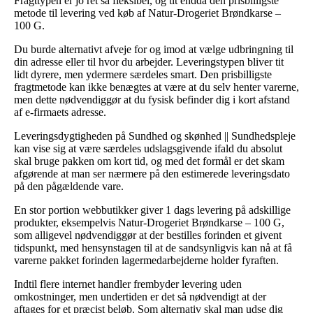
Fragttypen er jo ret så fleksibel, og tit endda den prisbilligste
metode til levering ved køb af Natur-Drogeriet Brøndkarse –
100 G.
Du burde alternativt afveje for og imod at vælge udbringning til
din adresse eller til hvor du arbejder. Leveringstypen bliver tit
lidt dyrere, men ydermere særdeles smart. Den prisbilligste
fragtmetode kan ikke benægtes at være at du selv henter varerne,
men dette nødvendiggør at du fysisk befinder dig i kort afstand
af e-firmaets adresse.
Leveringsdygtigheden på Sundhed og skønhed || Sundhedspleje
kan vise sig at være særdeles udslagsgivende ifald du absolut
skal bruge pakken om kort tid, og med det formål er det skam
afgørende at man ser nærmere på den estimerede leveringsdato
på den pågældende vare.
En stor portion webbutikker giver 1 dags levering på adskillige
produkter, eksempelvis Natur-Drogeriet Brøndkarse – 100 G,
som alligevel nødvendiggør at der bestilles forinden et givent
tidspunkt, med hensynstagen til at de sandsynligvis kan nå at få
varerne pakket forinden lagermedarbejderne holder fyraften.
Indtil flere internet handler frembyder levering uden
omkostninger, men undertiden er det så nødvendigt at der
aftages for et præcist beløb. Som alternativ skal man udse dig