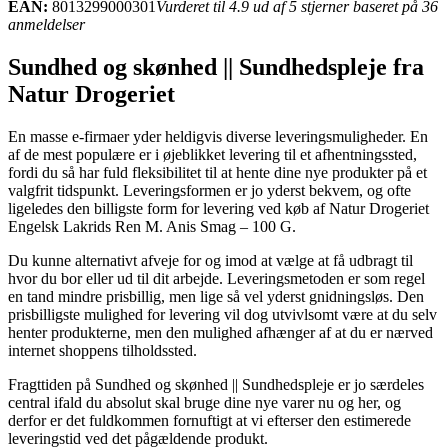
EAN:
8013299000301
Vurderet til 4.9 ud af 5 stjerner baseret på 36
anmeldelser
Sundhed og skønhed || Sundhedspleje fra
Natur Drogeriet
En masse e-firmaer yder heldigvis diverse leveringsmuligheder. En
af de mest populære er i øjeblikket levering til et afhentningssted,
fordi du så har fuld fleksibilitet til at hente dine nye produkter på et
valgfrit tidspunkt. Leveringsformen er jo yderst bekvem, og ofte
ligeledes den billigste form for levering ved køb af Natur Drogeriet
Engelsk Lakrids Ren M. Anis Smag – 100 G.
Du kunne alternativt afveje for og imod at vælge at få udbragt til
hvor du bor eller ud til dit arbejde. Leveringsmetoden er som regel
en tand mindre prisbillig, men lige så vel yderst gnidningsløs. Den
prisbilligste mulighed for levering vil dog utvivlsomt være at du selv
henter produkterne, men den mulighed afhænger af at du er nærved
internet shoppens tilholdssted.
Fragttiden på Sundhed og skønhed || Sundhedspleje er jo særdeles
central ifald du absolut skal bruge dine nye varer nu og her, og
derfor er det fuldkommen fornuftigt at vi efterser den estimerede
leveringstid ved det pågældende produkt.