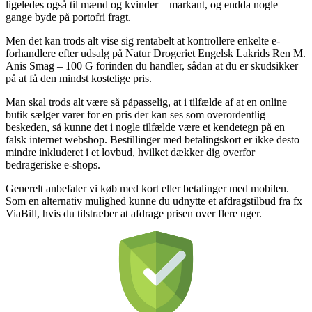
ligeledes også til mænd og kvinder – markant, og endda nogle
gange byde på portofri fragt.
Men det kan trods alt vise sig rentabelt at kontrollere enkelte e-
forhandlere efter udsalg på Natur Drogeriet Engelsk Lakrids Ren M.
Anis Smag – 100 G forinden du handler, sådan at du er skudsikker
på at få den mindst kostelige pris.
Man skal trods alt være så påpasselig, at i tilfælde af at en online
butik sælger varer for en pris der kan ses som overordentlig
beskeden, så kunne det i nogle tilfælde være et kendetegn på en
falsk internet webshop. Bestillinger med betalingskort er ikke desto
mindre inkluderet i et lovbud, hvilket dækker dig overfor
bedrageriske e-shops.
Generelt anbefaler vi køb med kort eller betalinger med mobilen.
Som en alternativ mulighed kunne du udnytte et afdragstilbud fra fx
ViaBill, hvis du tilstræber at afdrage prisen over flere uger.