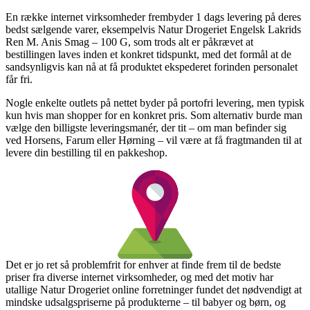
En række internet virksomheder frembyder 1 dags levering på deres
bedst sælgende varer, eksempelvis Natur Drogeriet Engelsk Lakrids
Ren M. Anis Smag – 100 G, som trods alt er påkrævet at
bestillingen laves inden et konkret tidspunkt, med det formål at de
sandsynligvis kan nå at få produktet ekspederet forinden personalet
får fri.
Nogle enkelte outlets på nettet byder på portofri levering, men typisk
kun hvis man shopper for en konkret pris. Som alternativ burde man
vælge den billigste leveringsmanér, der tit – om man befinder sig
ved Horsens, Farum eller Hørning – vil være at få fragtmanden til at
levere din bestilling til en pakkeshop.
Det er jo ret så problemfrit for enhver at finde frem til de bedste
priser fra diverse internet virksomheder, og med det motiv har
utallige Natur Drogeriet online forretninger fundet det nødvendigt at
mindske udsalgspriserne på produkterne – til babyer og børn, og