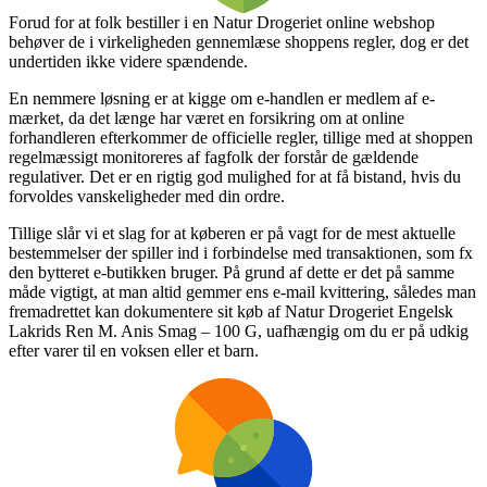
Forud for at folk bestiller i en Natur Drogeriet online webshop
behøver de i virkeligheden gennemlæse shoppens regler, dog er det
undertiden ikke videre spændende.
En nemmere løsning er at kigge om e-handlen er medlem af e-
mærket, da det længe har været en forsikring om at online
forhandleren efterkommer de officielle regler, tillige med at shoppen
regelmæssigt monitoreres af fagfolk der forstår de gældende
regulativer. Det er en rigtig god mulighed for at få bistand, hvis du
forvoldes vanskeligheder med din ordre.
Tillige slår vi et slag for at køberen er på vagt for de mest aktuelle
bestemmelser der spiller ind i forbindelse med transaktionen, som fx
den bytteret e-butikken bruger. På grund af dette er det på samme
måde vigtigt, at man altid gemmer ens e-mail kvittering, således man
fremadrettet kan dokumentere sit køb af Natur Drogeriet Engelsk
Lakrids Ren M. Anis Smag – 100 G, uafhængig om du er på udkig
efter varer til en voksen eller et barn.