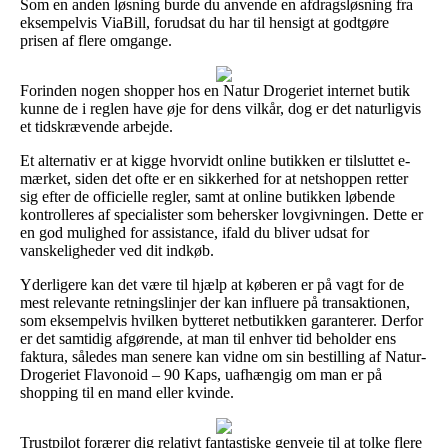
Som en anden løsning burde du anvende en afdragsløsning fra
eksempelvis ViaBill, forudsat du har til hensigt at godtgøre
prisen af flere omgange.
Forinden nogen shopper hos en Natur Drogeriet internet butik
kunne de i reglen have øje for dens vilkår, dog er det naturligvis
et tidskrævende arbejde.
Et alternativ er at kigge hvorvidt online butikken er tilsluttet e-
mærket, siden det ofte er en sikkerhed for at netshoppen retter
sig efter de officielle regler, samt at online butikken løbende
kontrolleres af specialister som behersker lovgivningen. Dette er
en god mulighed for assistance, ifald du bliver udsat for
vanskeligheder ved dit indkøb.
Yderligere kan det være til hjælp at køberen er på vagt for de
mest relevante retningslinjer der kan influere på transaktionen,
som eksempelvis hvilken bytteret netbutikken garanterer. Derfor
er det samtidig afgørende, at man til enhver tid beholder ens
faktura, således man senere kan vidne om sin bestilling af Natur-
Drogeriet Flavonoid – 90 Kaps, uafhængig om man er på
shopping til en mand eller kvinde.
Trustpilot forærer dig relativt fantastiske genveje til at tolke flere