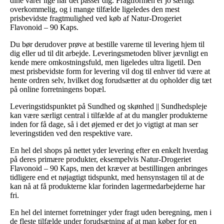
dine varer lige når det passer dig. Fragtformen er jo særligt
overkommelig, og i mange tilfælde ligeledes den mest
prisbevidste fragtmulighed ved køb af Natur-Drogeriet
Flavonoid – 90 Kaps.
Du bør derudover prøve at bestille varerne til levering hjem til
dig eller ud til dit arbejde. Leveringsmetoden bliver jævnligt en
kende mere omkostningsfuld, men ligeledes ultra ligetil. Den
mest prisbevidste form for levering vil dog til enhver tid være at
hente ordren selv, hvilket dog forudsætter at du opholder dig tæt
på online forretningens bopæl.
Leveringstidspunktet på Sundhed og skønhed || Sundhedspleje
kan være særligt central i tilfælde af at du mangler produkterne
inden for få dage, så i det øjemed er det jo vigtigt at man ser
leveringstiden ved den respektive vare.
En hel del shops på nettet yder levering efter en enkelt hverdag
på deres primære produkter, eksempelvis Natur-Drogeriet
Flavonoid – 90 Kaps, men det kræver at bestillingen anbringes
tidligere end et nøjagtigt tidspunkt, med hensynstagen til at de
kan nå at få produkterne klar forinden lagermedarbejderne har
fri.
En hel del internet forretninger yder fragt uden beregning, men i
de fleste tilfælde under forudsætning af at man køber for en