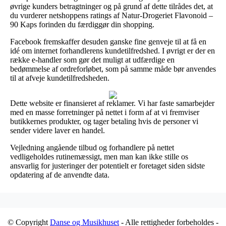
øvrige kunders betragtninger og på grund af dette tilrådes det, at
du vurderer netshoppens ratings af Natur-Drogeriet Flavonoid –
90 Kaps forinden du færdiggør din shopping.
Facebook fremskaffer desuden ganske fine genveje til at få en
idé om internet forhandlerens kundetilfredshed. I øvrigt er der en
række e-handler som gør det muligt at udfærdige en
bedømmelse af ordreforløbet, som på samme måde bør anvendes
til at afveje kundetilfredsheden.
Dette website er finansieret af reklamer. Vi har faste samarbejder
med en masse forretninger på nettet i form af at vi fremviser
butikkernes produkter, og tager betaling hvis de personer vi
sender videre laver en handel.
Vejledning angående tilbud og forhandlere på nettet
vedligeholdes rutinemæssigt, men man kan ikke stille os
ansvarlig for justeringer der potentielt er foretaget siden sidste
opdatering af de anvendte data.
© Copyright
Danse og Musikhuset
- Alle rettigheder forbeholdes -