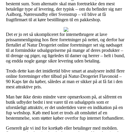
bestemt sum. Som alternativ skal man foretrække den mest
betalelige type af levering, der typisk – om du befinder sig nær
Aalborg, Nørresundby eller Svenstrup – vil blive at få
fragtfirmaet til at køre bestillingen til en pakkeshop.
Det er jo ret så ukompliceret for internetbrugere at lave
prissammenligning hos flere forretninger på nettet, og derfor har
flertallet af Natur Drogeriet online forretninger set sig nødsaget
til at formindske udsalgspriserne på mange af deres produkter –
til drenge og piger, og ligeledes til damer og herrer – helt i bund,
og endda nogle gange sikre levering uden betaling.
Trods dette kan det imidlertid blive smart at analysere indtil flere
online forretninger efter tilbud på Natur-Drogeriet Flavonoid –
90 Kaps før du køber, således at man er sikker på at få fat i den
mest attraktive pris.
Man bør ikke desto mindre være opmærksom på, at såfremt en
butik udbyder bedst i test varer til en udsalgspris som er
uforståeligt attraktiv, er det undertiden være en indikation på en
fup webshop. Køb med kort er trods alt omsluttet af en
bestemmelse, som støtter køber overfor fup internet forhandlere.
Generelt går vi ind for kortkøb eller betalinger med mobilen.