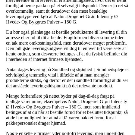
nærværende at få leveret til et afhentningssted, hvor det er nemt
for dig at hente pakken på et selvvalgt tidspunkt. Den er jo ret så
overkommelig, samt tit derudover den mest betalelige
leveringstype ved køb af Natur-Drogeriet Grøn Intensity Ø
Hvede- Og Byggræs Pulver – 150 G.
Du bør også planlægge at bestille produkterne til levering til din
adresse eller ud til dit arbejde. Fragtformen bliver somme tider
en tak mere omkostningsfuld, men derudover meget problemfri.
Den billigste leveringsudgave vil dog til enhver tid være selv at
hente ordren, som desværre betinges af at du fysisk befinder dig
i nærheden af internet firmaets hjemsted.
Antal dages levering på Sundhed og skønhed || Sundhedspleje er
selvfølgelig temmelig vital i tilfælde af at man mangler
produkterne straks, og derfor er det i sandhed fornuftigt at du ser
det anslåede leveringstidspunkt på det relevante produkt.
Mange forhandlere på nettet byder på dag-til-dag fragt på
utallige varenumre, eksempelvis Natur-Drogeriet Grøn Intensity
Ø Hvede- Og Byggræs Pulver – 150 G, men som imidlertid
betinges af at du når at bestille forud for et besluttet tidspunkt, så
at de har mulighed for at nå at få varen pakket forud for at
pakkepersonalet drager hjemad.
Nogle enkelte e-firmaer yder portofri levering, men undertiden