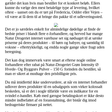
gælder det kun hvis man bestiller for et konkret beløb. Ellers
kunne du vælge den mest betalelige type af levering, hvilket
oftest – uanset om du er tæt på Fredericia, Odder eller Vejen –
vil være at få dem til at bringe din pakke til et udleveringssted.
Det er jo særdeles enkelt for almindelige dødelige at finde de
bedste priser i blandt flere e-forhandlere, og herved har mange
Natur Drogeriet internet varehuse set sig nødsaget til at sænke
priserne på deres produkter – til børn og babyer, og samtidig til
voksne – eftertrykkeligt, og endda nogle gange sikre fragt uden
beregning.
Det kan dog immervæk være smart at efterse nogle online
forhandlere efter rabat på Natur-Drogeriet Grøn Intensity Ø
Hvede- Og Byggræs Pulver – 150 G forinden du bestiller, så
man er sikret at modtage den prisbilligste pris.
Du må imidlertid ikke undervurdere, at når en internet forhandler
udlover deres produkter til en udsalgspris som virker kolossalt
beskeden, så er det i nogle tilfælde være en indikator for en
svindel e-handler. Køb med gængse betalingskort er ikke desto
mindre indbefattet af en foranstaltning, der bistår dig imod
bedrageriske firmaer på nettet.