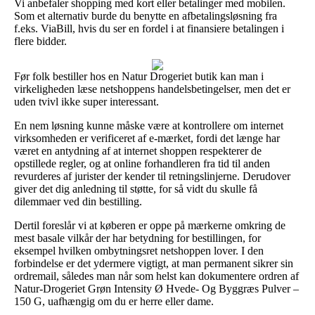
Vi anbefaler shopping med kort eller betalinger med mobilen.
Som et alternativ burde du benytte en afbetalingsløsning fra
f.eks. ViaBill, hvis du ser en fordel i at finansiere betalingen i
flere bidder.
Før folk bestiller hos en Natur Drogeriet butik kan man i
virkeligheden læse netshoppens handelsbetingelser, men det er
uden tvivl ikke super interessant.
En nem løsning kunne måske være at kontrollere om internet
virksomheden er verificeret af e-mærket, fordi det længe har
været en antydning af at internet shoppen respekterer de
opstillede regler, og at online forhandleren fra tid til anden
revurderes af jurister der kender til retningslinjerne. Derudover
giver det dig anledning til støtte, for så vidt du skulle få
dilemmaer ved din bestilling.
Dertil foreslår vi at køberen er oppe på mærkerne omkring de
mest basale vilkår der har betydning for bestillingen, for
eksempel hvilken ombytningsret netshoppen lover. I den
forbindelse er det ydermere vigtigt, at man permanent sikrer sin
ordremail, således man når som helst kan dokumentere ordren af
Natur-Drogeriet Grøn Intensity Ø Hvede- Og Byggræs Pulver –
150 G, uafhængig om du er herre eller dame.