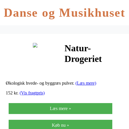
Danse og Musikhuset
Natur-
Drogeriet
Grøn Intensity
Ø Hvede- Og
Økologisk hvede- og byggræs pulver.
(Læs mere)
Byggræs
152 kr.
(Vis fragtpris)
Pulver – 150 G
Læs mere »
Køb nu »