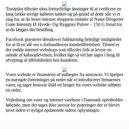
Trustpilot tilbyder ultra fortræffelige løsninger til at verificere en
lang række øvrige køberes tanker og på grund af dette slår vi et
slag for, at du beser internet shoppens omtaler af Natur-Drogeriet
Grøn Intensity Ø Hvede- Og Byggræs Pulver – 150 G forud for
at du lægger din bestilling.
Facebook præsterer derudover fuldstændig belejlige muligheder
for at få en idé om e-forhandlerens kundetilfredshed. Tilmed er
der endda internet webshops som tilbyder folk at levere en
omtale af købsoplevelsen, hvilket lige så vel bør tages i brug til
afvejning af tilfredsheden hos kunderne.
Vores website er finansieret af indtægter fra annoncer. Vi hjælper
en mængde forretninger på nettet når vi introducerer firmaernes
varer, og tager honorar ifald en bruger fra vores website udfører
en ordre.
Vejledning om varer og internet varehuse i Danmark opretholdes
løbende, men der tages ikke ansvar for justeringer der er blevet
lavet siden vi nyligst opdaterede sidens oplysninger.