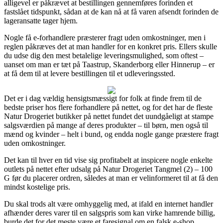
alligevel er påkrævet at bestillingen gennemføres forinden et
fastslået tidspunkt, sådan at de kan nå at få varen afsendt forinden de
lageransatte tager hjem.
Nogle få e-forhandlere præsterer fragt uden omkostninger, men i
reglen påkræves det at man handler for en konkret pris. Ellers skulle
du udse dig den mest betalelige leveringsmulighed, som oftest –
uanset om man er tæt på Taastrup, Skanderborg eller Hinnerup – er
at få dem til at levere bestillingen til et udleveringssted.
Det er i dag vældig hensigtsmæssigt for folk at finde frem til de
bedste priser hos flere forhandlere på nettet, og for det har de fleste
Natur Drogeriet butikker på nettet fundet det uundgåeligt at stampe
salgsværdien på mange af deres produkter – til børn, men også til
mænd og kvinder – helt i bund, og endda nogle gange præstere fragt
uden omkostninger.
Det kan til hver en tid vise sig profitabelt at inspicere nogle enkelte
outlets på nettet efter udsalg på Natur Drogeriet Tangmel (2) – 100
G før du placerer ordren, således at man er velinformeret til at få den
mindst kostelige pris.
Du skal trods alt være omhyggelig med, at ifald en internet handler
afhænder deres varer til en salgspris som kan virke hamrende billig,
burde det for det meste være et faresignal om en falsk e-shop.