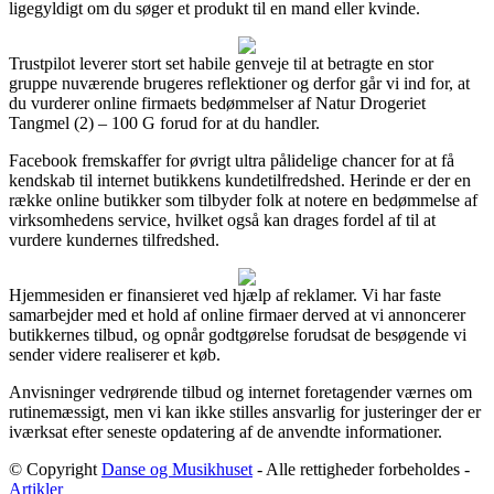
ligegyldigt om du søger et produkt til en mand eller kvinde.
Trustpilot leverer stort set habile genveje til at betragte en stor
gruppe nuværende brugeres reflektioner og derfor går vi ind for, at
du vurderer online firmaets bedømmelser af Natur Drogeriet
Tangmel (2) – 100 G forud for at du handler.
Facebook fremskaffer for øvrigt ultra pålidelige chancer for at få
kendskab til internet butikkens kundetilfredshed. Herinde er der en
række online butikker som tilbyder folk at notere en bedømmelse af
virksomhedens service, hvilket også kan drages fordel af til at
vurdere kundernes tilfredshed.
Hjemmesiden er finansieret ved hjælp af reklamer. Vi har faste
samarbejder med et hold af online firmaer derved at vi annoncerer
butikkernes tilbud, og opnår godtgørelse forudsat de besøgende vi
sender videre realiserer et køb.
Anvisninger vedrørende tilbud og internet foretagender værnes om
rutinemæssigt, men vi kan ikke stilles ansvarlig for justeringer der er
iværksat efter seneste opdatering af de anvendte informationer.
© Copyright
Danse og Musikhuset
- Alle rettigheder forbeholdes -
Artikler