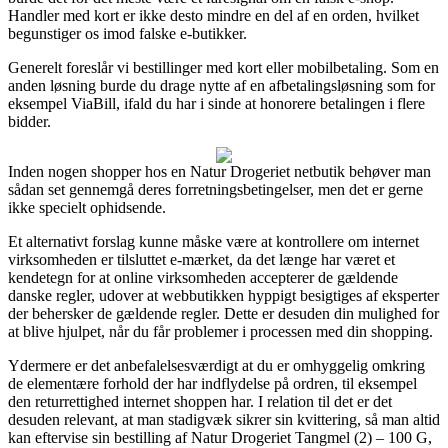
Handler med kort er ikke desto mindre en del af en orden, hvilket
begunstiger os imod falske e-butikker.
Generelt foreslår vi bestillinger med kort eller mobilbetaling. Som en
anden løsning burde du drage nytte af en afbetalingsløsning som for
eksempel ViaBill, ifald du har i sinde at honorere betalingen i flere
bidder.
Inden nogen shopper hos en Natur Drogeriet netbutik behøver man
sådan set gennemgå deres forretningsbetingelser, men det er gerne
ikke specielt ophidsende.
Et alternativt forslag kunne måske være at kontrollere om internet
virksomheden er tilsluttet e-mærket, da det længe har været et
kendetegn for at online virksomheden accepterer de gældende
danske regler, udover at webbutikken hyppigt besigtiges af eksperter
der behersker de gældende regler. Dette er desuden din mulighed for
at blive hjulpet, når du får problemer i processen med din shopping.
Ydermere er det anbefalelsesværdigt at du er omhyggelig omkring
de elementære forhold der har indflydelse på ordren, til eksempel
den returrettighed internet shoppen har. I relation til det er det
desuden relevant, at man stadigvæk sikrer sin kvittering, så man altid
kan eftervise sin bestilling af Natur Drogeriet Tangmel (2) – 100 G,