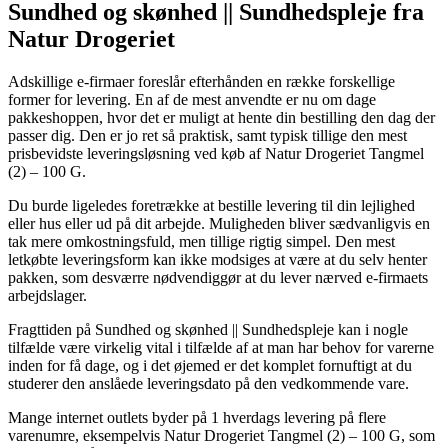
Sundhed og skønhed || Sundhedspleje fra
Natur Drogeriet
Adskillige e-firmaer foreslår efterhånden en række forskellige
former for levering. En af de mest anvendte er nu om dage
pakkeshoppen, hvor det er muligt at hente din bestilling den dag der
passer dig. Den er jo ret så praktisk, samt typisk tillige den mest
prisbevidste leveringsløsning ved køb af Natur Drogeriet Tangmel
(2) – 100 G.
Du burde ligeledes foretrække at bestille levering til din lejlighed
eller hus eller ud på dit arbejde. Muligheden bliver sædvanligvis en
tak mere omkostningsfuld, men tillige rigtig simpel. Den mest
letkøbte leveringsform kan ikke modsiges at være at du selv henter
pakken, som desværre nødvendiggør at du lever nærved e-firmaets
arbejdslager.
Fragttiden på Sundhed og skønhed || Sundhedspleje kan i nogle
tilfælde være virkelig vital i tilfælde af at man har behov for varerne
inden for få dage, og i det øjemed er det komplet fornuftigt at du
studerer den anslåede leveringsdato på den vedkommende vare.
Mange internet outlets byder på 1 hverdags levering på flere
varenumre, eksempelvis Natur Drogeriet Tangmel (2) – 100 G, som