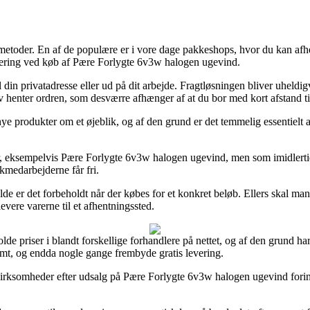
etoder. En af de populære er i vore dage pakkeshops, hvor du kan afhe
evering ved køb af Pære Forlygte 6v3w halogen ugevind.
 din privatadresse eller ud på dit arbejde. Fragtløsningen bliver uheld
selv henter ordren, som desværre afhænger af at du bor med kort afstand ti
 nye produkter om et øjeblik, og af den grund er det temmelig essentiel
r, eksempelvis Pære Forlygte 6v3w halogen ugevind, men som imidlertid t
ikmedarbejderne får fri.
lde er det forbeholdt når der købes for et konkret beløb. Ellers skal man
evere varerne til et afhentningssted.
lde priser i blandt forskellige forhandlere på nettet, og af den grund har
ormt, og endda nogle gange frembyde gratis levering.
 virksomheder efter udsalg på Pære Forlygte 6v3w halogen ugevind forin