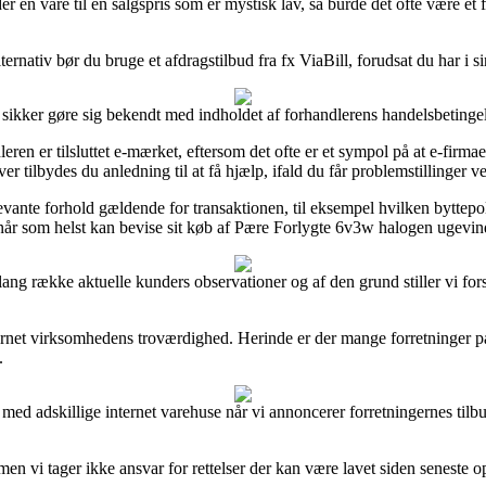
der en vare til en salgspris som er mystisk lav, så burde det ofte være 
ternativ bør du bruge et afdragstilbud fra fx ViaBill, forudsat du har i si
ikker gøre sig bekendt med indholdet af forhandlerens handelsbetingelse
ren er tilsluttet e-mærket, eftersom det ofte er et sympol på at e-firmae
ilbydes du anledning til at få hjælp, ifald du får problemstillinger ve
ante forhold gældende for transaktionen, til eksempel hvilken byttepoli
n når som helst kan bevise sit køb af Pære Forlygte 6v3w halogen ugevind
en lang række aktuelle kunders observationer og af den grund stiller vi f
i internet virksomhedens troværdighed. Herinde er der mange forretninger 
.
r med adskillige internet varehuse når vi annoncerer forretningernes til
n vi tager ikke ansvar for rettelser der kan være lavet siden seneste o