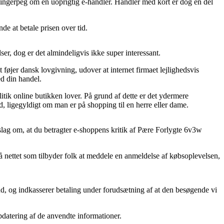
et fingerpeg om en uoprigtig e-handler. Handler med kort er dog en del
nde at betale prisen over tid.
r, dog er det almindeligvis ikke super interessant.
t føjer dansk lovgivning, udover at internet firmaet lejlighedsvis
d din handel.
tik online butikken lover. På grund af dette er det ydermere
, ligegyldigt om man er på shopping til en herre eller dame.
orslag om, at du betragter e-shoppens kritik af Pære Forlygte 6v3w
på nettet som tilbyder folk at meddele en anmeldelse af købsoplevelsen,
bud, og indkasserer betaling under forudsætning af at den besøgende vi
pdatering af de anvendte informationer.