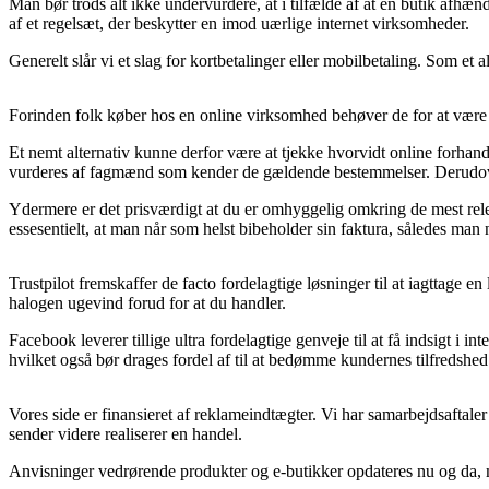
Man bør trods alt ikke undervurdere, at i tilfælde af at en butik afhæn
af et regelsæt, der beskytter en imod uærlige internet virksomheder.
Generelt slår vi et slag for kortbetalinger eller mobilbetaling. Som et al
Forinden folk køber hos en online virksomhed behøver de for at være s
Et nemt alternativ kunne derfor være at tjekke hvorvidt online forhandle
vurderes af fagmænd som kender de gældende bestemmelser. Derudover t
Ydermere er det prisværdigt at du er omhyggelig omkring de mest relev
essesentielt, at man når som helst bibeholder sin faktura, således ma
Trustpilot fremskaffer de facto fordelagtige løsninger til at iagttage 
halogen ugevind forud for at du handler.
Facebook leverer tillige ultra fordelagtige genveje til at få indsigt 
hvilket også bør drages fordel af til at bedømme kundernes tilfredshed
Vores side er finansieret af reklameindtægter. Vi har samarbejdsaftale
sender videre realiserer en handel.
Anvisninger vedrørende produkter og e-butikker opdateres nu og da, me