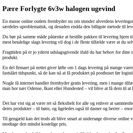
Pære Forlygte 6v3w halogen ugevind
En masse online outlets frembyder nu om stunder alverdens leveringsm
særdeles uproblematisk, og desuden endda den billigste metode til l
Du bør på samme måde påtænke at bestille pakken til levering hjem til
mest betalelige slags levering vil dog i de fleste tilfælde være at du 
Fragttiden på er jo yderst udslagsgivende ifald du har behov for dine
produkt.
En del firmaer på nettet giver løfte om 1 dags levering på mange vare
fastslået tidspunkt, så de kan nå at få produktet på posthuset før logist
Nogle få internet handler frembyder gratis levering, men i mange tilfæ
man bor nær Odense, Ikast eller Hundested – vil blive at få dem til at l
Det har vist sig at være ret så fleksibelt for alle og enhver at sammenho
deres produkter – til børn, og ligeledes også til damer og herrer – en
Til gengæld kan det trods alt blive smart at undersøge diverse online
modtage den mindst kostelige pris.