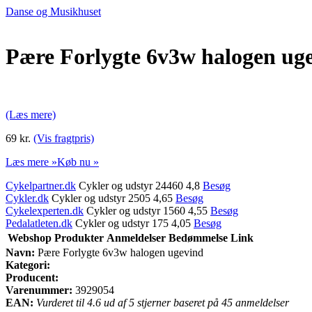
Danse og Musikhuset
Pære Forlygte 6v3w halogen ug
(Læs mere)
69 kr.
(Vis fragtpris)
Læs mere »
Køb nu »
Cykelpartner.dk
Cykler og udstyr 24460 4,8
Besøg
Cykler.dk
Cykler og udstyr 2505 4,65
Besøg
Cykelexperten.dk
Cykler og udstyr 1560 4,55
Besøg
Pedalatleten.dk
Cykler og udstyr 175 4,05
Besøg
Webshop
Produkter
Anmeldelser
Bedømmelse
Link
Navn:
Pære Forlygte 6v3w halogen ugevind
Kategori:
Producent:
Varenummer:
3929054
EAN:
Vurderet til 4.6 ud af 5 stjerner baseret på 45 anmeldelser