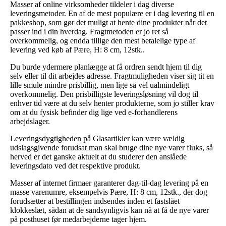
Masser af online virksomheder tildeler i dag diverse
leveringsmetoder. En af de mest populære er i dag levering til en
pakkeshop, som gør det muligt at hente dine produkter når det
passer ind i din hverdag. Fragtmetoden er jo ret så
overkommelig, og endda tillige den mest betalelige type af
levering ved køb af Pære, H: 8 cm, 12stk..
Du burde ydermere planlægge at få ordren sendt hjem til dig
selv eller til dit arbejdes adresse. Fragtmuligheden viser sig tit en
lille smule mindre prisbillig, men lige så vel ualmindeligt
overkommelig. Den prisbilligste leveringsløsning vil dog til
enhver tid være at du selv henter produkterne, som jo stiller krav
om at du fysisk befinder dig lige ved e-forhandlerens
arbejdslager.
Leveringsdygtigheden på Glasartikler kan være vældig
udslagsgivende forudsat man skal bruge dine nye varer fluks, så
herved er det ganske aktuelt at du studerer den anslåede
leveringsdato ved det respektive produkt.
Masser af internet firmaer garanterer dag-til-dag levering på en
masse varenumre, eksempelvis Pære, H: 8 cm, 12stk., der dog
forudsætter at bestillingen indsendes inden et fastslået
klokkeslæt, sådan at de sandsynligvis kan nå at få de nye varer
på posthuset før medarbejderne tager hjem.