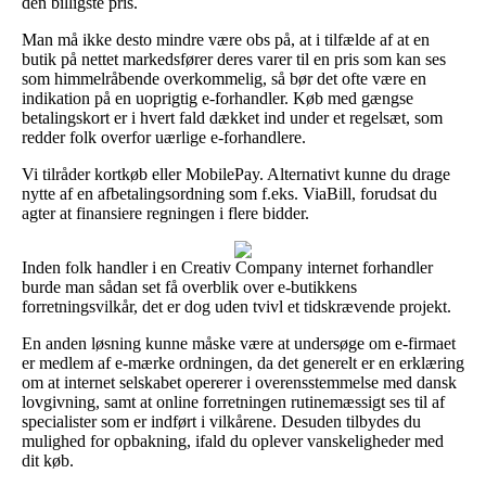
den billigste pris.
Man må ikke desto mindre være obs på, at i tilfælde af at en
butik på nettet markedsfører deres varer til en pris som kan ses
som himmelråbende overkommelig, så bør det ofte være en
indikation på en uoprigtig e-forhandler. Køb med gængse
betalingskort er i hvert fald dækket ind under et regelsæt, som
redder folk overfor uærlige e-forhandlere.
Vi tilråder kortkøb eller MobilePay. Alternativt kunne du drage
nytte af en afbetalingsordning som f.eks. ViaBill, forudsat du
agter at finansiere regningen i flere bidder.
Inden folk handler i en Creativ Company internet forhandler
burde man sådan set få overblik over e-butikkens
forretningsvilkår, det er dog uden tvivl et tidskrævende projekt.
En anden løsning kunne måske være at undersøge om e-firmaet
er medlem af e-mærke ordningen, da det generelt er en erklæring
om at internet selskabet opererer i overensstemmelse med dansk
lovgivning, samt at online forretningen rutinemæssigt ses til af
specialister som er indført i vilkårene. Desuden tilbydes du
mulighed for opbakning, ifald du oplever vanskeligheder med
dit køb.