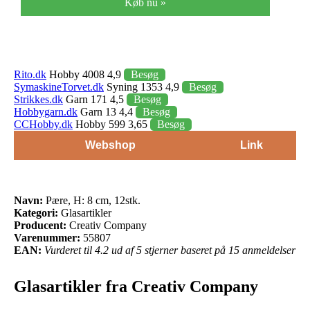
Køb nu »
Rito.dk
Hobby 4008 4,9
Besøg
SymaskineTorvet.dk
Syning 1353 4,9
Besøg
Strikkes.dk
Garn 171 4,5
Besøg
Hobbygarn.dk
Garn 13 4,4
Besøg
CCHobby.dk
Hobby 599 3,65
Besøg
Webshop
Link
Navn:
Pære, H: 8 cm, 12stk.
Kategori:
Glasartikler
Producent:
Creativ Company
Varenummer:
55807
EAN:
Vurderet til 4.2 ud af 5 stjerner baseret på 15 anmeldelser
Glasartikler fra Creativ Company