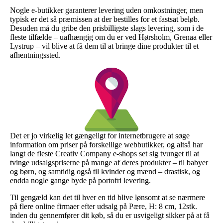
Nogle e-butikker garanterer levering uden omkostninger, men
typisk er det så præmissen at der bestilles for et fastsat beløb.
Desuden må du gribe den prisbilligste slags levering, som i de
fleste tilfælde – uafhængig om du er ved Hørsholm, Grenaa eller
Lystrup – vil blive at få dem til at bringe dine produkter til et
afhentningssted.
Det er jo virkelig let gængeligt for internetbrugere at søge
information om priser på forskellige webbutikker, og altså har
langt de fleste Creativ Company e-shops set sig tvunget til at
tvinge udsalgspriserne på mange af deres produkter – til babyer
og børn, og samtidig også til kvinder og mænd – drastisk, og
endda nogle gange byde på portofri levering.
Til gengæld kan det til hver en tid blive lønsomt at se nærmere
på flere online firmaer efter udsalg på Pære, H: 8 cm, 12stk.
inden du gennemfører dit køb, så du er usvigeligt sikker på at få