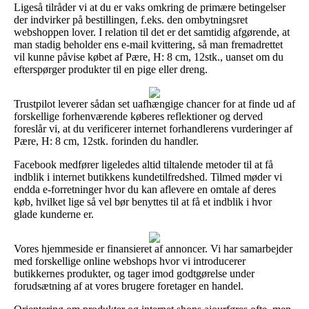
Ligeså tilråder vi at du er vaks omkring de primære betingelser
der indvirker på bestillingen, f.eks. den ombytningsret
webshoppen lover. I relation til det er det samtidig afgørende, at
man stadig beholder ens e-mail kvittering, så man fremadrettet
vil kunne påvise købet af Pære, H: 8 cm, 12stk., uanset om du
efterspørger produkter til en pige eller dreng.
Trustpilot leverer sådan set uafhængige chancer for at finde ud af
forskellige forhenværende køberes reflektioner og derved
foreslår vi, at du verificerer internet forhandlerens vurderinger af
Pære, H: 8 cm, 12stk. forinden du handler.
Facebook medfører ligeledes altid tiltalende metoder til at få
indblik i internet butikkens kundetilfredshed. Tilmed møder vi
endda e-forretninger hvor du kan aflevere en omtale af deres
køb, hvilket lige så vel bør benyttes til at få et indblik i hvor
glade kunderne er.
Vores hjemmeside er finansieret af annoncer. Vi har samarbejder
med forskellige online webshops hvor vi introducerer
butikkernes produkter, og tager imod godtgørelse under
forudsætning af at vores brugere foretager en handel.