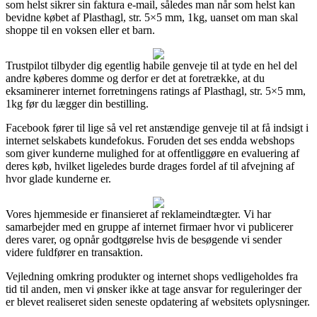
som helst sikrer sin faktura e-mail, således man når som helst kan
bevidne købet af Plasthagl, str. 5×5 mm, 1kg, uanset om man skal
shoppe til en voksen eller et barn.
Trustpilot tilbyder dig egentlig habile genveje til at tyde en hel del
andre køberes domme og derfor er det at foretrække, at du
eksaminerer internet forretningens ratings af Plasthagl, str. 5×5 mm,
1kg før du lægger din bestilling.
Facebook fører til lige så vel ret anstændige genveje til at få indsigt i
internet selskabets kundefokus. Foruden det ses endda webshops
som giver kunderne mulighed for at offentliggøre en evaluering af
deres køb, hvilket ligeledes burde drages fordel af til afvejning af
hvor glade kunderne er.
Vores hjemmeside er finansieret af reklameindtægter. Vi har
samarbejder med en gruppe af internet firmaer hvor vi publicerer
deres varer, og opnår godtgørelse hvis de besøgende vi sender
videre fuldfører en transaktion.
Vejledning omkring produkter og internet shops vedligeholdes fra
tid til anden, men vi ønsker ikke at tage ansvar for reguleringer der
er blevet realiseret siden seneste opdatering af websitets oplysninger.