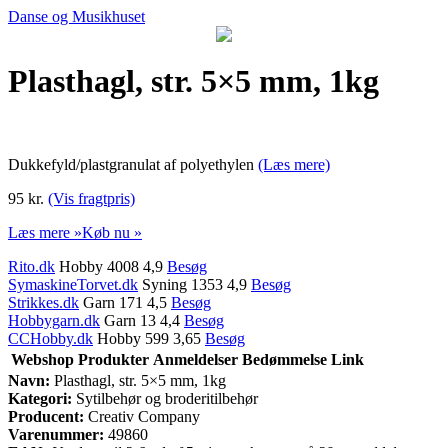
Danse og Musikhuset
Plasthagl, str. 5×5 mm, 1kg
Dukkefyld/plastgranulat af polyethylen
(Læs mere)
95 kr.
(Vis fragtpris)
Læs mere »
Køb nu »
Rito.dk
Hobby 4008 4,9
Besøg
SymaskineTorvet.dk
Syning 1353 4,9
Besøg
Strikkes.dk
Garn 171 4,5
Besøg
Hobbygarn.dk
Garn 13 4,4
Besøg
CCHobby.dk
Hobby 599 3,65
Besøg
Webshop
Produkter
Anmeldelser
Bedømmelse
Link
Navn:
Plasthagl, str. 5×5 mm, 1kg
Kategori:
Sytilbehør og broderitilbehør
Producent:
Creativ Company
Varenummer:
49860