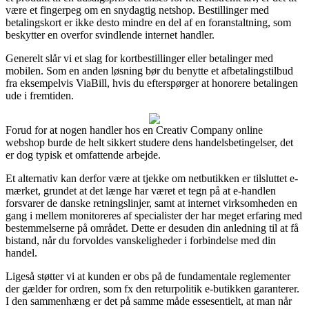
være et fingerpeg om en snydagtig netshop. Bestillinger med
betalingskort er ikke desto mindre en del af en foranstaltning, som
beskytter en overfor svindlende internet handler.
Generelt slår vi et slag for kortbestillinger eller betalinger med
mobilen. Som en anden løsning bør du benytte et afbetalingstilbud
fra eksempelvis ViaBill, hvis du efterspørger at honorere betalingen
ude i fremtiden.
Forud for at nogen handler hos en Creativ Company online
webshop burde de helt sikkert studere dens handelsbetingelser, det
er dog typisk et omfattende arbejde.
Et alternativ kan derfor være at tjekke om netbutikken er tilsluttet e-
mærket, grundet at det længe har været et tegn på at e-handlen
forsvarer de danske retningslinjer, samt at internet virksomheden en
gang i mellem monitoreres af specialister der har meget erfaring med
bestemmelserne på området. Dette er desuden din anledning til at få
bistand, når du forvoldes vanskeligheder i forbindelse med din
handel.
Ligeså støtter vi at kunden er obs på de fundamentale reglementer
der gælder for ordren, som fx den returpolitik e-butikken garanterer.
I den sammenhæng er det på samme måde essesentielt, at man når