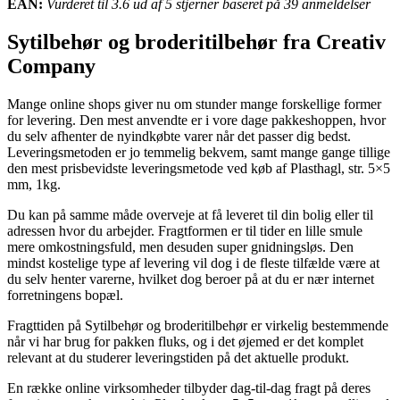
EAN:
Vurderet til 3.6 ud af 5 stjerner baseret på 39 anmeldelser
Sytilbehør og broderitilbehør fra Creativ
Company
Mange online shops giver nu om stunder mange forskellige former
for levering. Den mest anvendte er i vore dage pakkeshoppen, hvor
du selv afhenter de nyindkøbte varer når det passer dig bedst.
Leveringsmetoden er jo temmelig bekvem, samt mange gange tillige
den mest prisbevidste leveringsmetode ved køb af Plasthagl, str. 5×5
mm, 1kg.
Du kan på samme måde overveje at få leveret til din bolig eller til
adressen hvor du arbejder. Fragtformen er til tider en lille smule
mere omkostningsfuld, men desuden super gnidningsløs. Den
mindst kostelige type af levering vil dog i de fleste tilfælde være at
du selv henter varerne, hvilket dog beroer på at du er nær internet
forretningens bopæl.
Fragttiden på Sytilbehør og broderitilbehør er virkelig bestemmende
når vi har brug for pakken fluks, og i det øjemed er det komplet
relevant at du studerer leveringstiden på det aktuelle produkt.
En række online virksomheder tilbyder dag-til-dag fragt på deres