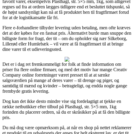
favorit varer, eksempelvis Plasthagl, str. 5×5 mm, 1kg, som alligevel
regnes ud fra at ordren lægges tidligere end et besluttet tidspunkt, så
de højst sandsynligt kan nå at få produktet hen til fragtfirmaet forud
for at de logistikansatte får fri.
Flere e-forhandlere tilbyder levering uden betaling, men ofte kræves
det at der købes for en fastsat pris. Alternativt burde man snuppe den
billigste form for fragt, der tit – om du opholder sig nær Silkeborg,
Lillerød eller Humlebæk – vil være at få fragtfirmaet til at bringe
dine varer til et udleveringssted.
Det er i dag ret fremkommeligt for folk at finde information om
priser fra flere online firmaer, og med det motiv har mange Creativ
Company online forretninger været presset til at at sænke
salgsværdien på mange af deres varer – til drenge og piger, og
samtidig til mænd og kvinder – betragteligt, og endda nogle gange
frembyde gratis levering.
Dog kan det ikke desto mindre vise sig fordelagtigt at tjekke en
række netbutikker efter tilbud på Plasthagl, str. 5×5 mm, 1kg
forinden du placerer ordren, så du er skråsikker på at få den billigste
pris.
Du må dog være opmærksom på, at når en shop på nettet reklamerer
et produkt til en udsalgspris der anses for helt ekstremt lav, er det tit