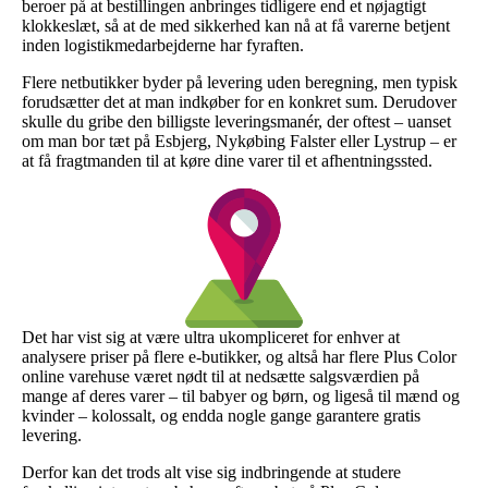
beroer på at bestillingen anbringes tidligere end et nøjagtigt
klokkeslæt, så at de med sikkerhed kan nå at få varerne betjent
inden logistikmedarbejderne har fyraften.
Flere netbutikker byder på levering uden beregning, men typisk
forudsætter det at man indkøber for en konkret sum. Derudover
skulle du gribe den billigste leveringsmanér, der oftest – uanset
om man bor tæt på Esbjerg, Nykøbing Falster eller Lystrup – er
at få fragtmanden til at køre dine varer til et afhentningssted.
Det har vist sig at være ultra ukompliceret for enhver at
analysere priser på flere e-butikker, og altså har flere Plus Color
online varehuse været nødt til at nedsætte salgsværdien på
mange af deres varer – til babyer og børn, og ligeså til mænd og
kvinder – kolossalt, og endda nogle gange garantere gratis
levering.
Derfor kan det trods alt vise sig indbringende at studere