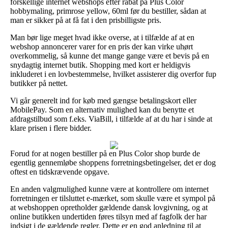
forskellige internet webshops efter rabat på Plus Color
hobbymaling, primrose yellow, 60ml før du bestiller, sådan at
man er sikker på at få fat i den prisbilligste pris.
Man bør lige meget hvad ikke overse, at i tilfælde af at en
webshop annoncerer varer for en pris der kan virke uhørt
overkommelig, så kunne det mange gange være et bevis på en
snydagtig internet butik. Shopping med kort er heldigvis
inkluderet i en lovbestemmelse, hvilket assisterer dig overfor fup
butikker på nettet.
Vi går generelt ind for køb med gængse betalingskort eller
MobilePay. Som en alternativ mulighed kan du benytte et
afdragstilbud som f.eks. ViaBill, i tilfælde af at du har i sinde at
klare prisen i flere bidder.
Forud for at nogen bestiller på en Plus Color shop burde de
egentlig gennemløbe shoppens forretningsbetingelser, det er dog
oftest en tidskrævende opgave.
En anden valgmulighed kunne være at kontrollere om internet
forretningen er tilsluttet e-mærket, som skulle være et sympol på
at webshoppen opretholder gældende dansk lovgivning, og at
online butikken undertiden føres tilsyn med af fagfolk der har
indsigt i de gældende regler. Dette er en god anledning til at