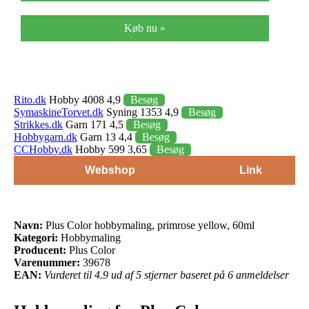
Køb nu »
Rito.dk
Hobby 4008 4,9
Besøg
SymaskineTorvet.dk
Syning 1353 4,9
Besøg
Strikkes.dk
Garn 171 4,5
Besøg
Hobbygarn.dk
Garn 13 4,4
Besøg
CCHobby.dk
Hobby 599 3,65
Besøg
Webshop
Link
Navn:
Plus Color hobbymaling, primrose yellow, 60ml
Kategori:
Hobbymaling
Producent:
Plus Color
Varenummer:
39678
EAN:
Vurderet til 4.9 ud af 5 stjerner baseret på 6 anmeldelser