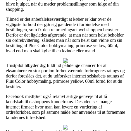
blive hjulpet, når du møder problemstillinger som følge af din
shopping.
Tilmed er det anbefalelsesværdigt at køber er klar over de
vigtigste forhold der gør sig gældende i forbindelse med
bestillingen, som fx den returneringsret webshoppen benytter.
Derfor er det ligeledes afgørende, at man når som helst beholder
sin ordrekvittering, således man når som helst kan vidne om sin
bestilling af Plus Color hobbymaling, primrose yellow, 60ml,
hvad end man skal købe til en kvinde eller mand.
Trustpilot tilbyder dig fuldt ud pålidelige chancer for at
eksaminere en stor portion forhenværende forbrugeres ratings og
derfor foreslåes det, at du udforsker internet selskabets ratings af
Plus Color hobbymaling, primrose yellow, 60ml forud for at du
bestiller.
Facebook medfører også relativt ærlige genveje til at få
kendskab til e-shoppens kundefokus. Desuden ses mange
internet firmaer hvor man kan levere en vurdering af
ordreforløbet, som på samme måde bør anvendes til at fornemme
kundernes tilfredshed.