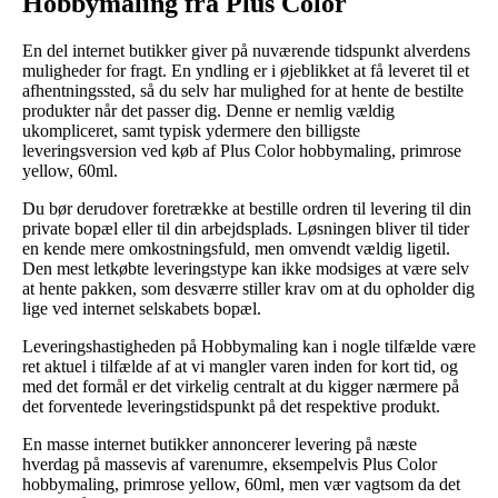
Hobbymaling fra Plus Color
En del internet butikker giver på nuværende tidspunkt alverdens
muligheder for fragt. En yndling er i øjeblikket at få leveret til et
afhentningssted, så du selv har mulighed for at hente de bestilte
produkter når det passer dig. Denne er nemlig vældig
ukompliceret, samt typisk ydermere den billigste
leveringsversion ved køb af Plus Color hobbymaling, primrose
yellow, 60ml.
Du bør derudover foretrække at bestille ordren til levering til din
private bopæl eller til din arbejdsplads. Løsningen bliver til tider
en kende mere omkostningsfuld, men omvendt vældig ligetil.
Den mest letkøbte leveringstype kan ikke modsiges at være selv
at hente pakken, som desværre stiller krav om at du opholder dig
lige ved internet selskabets bopæl.
Leveringshastigheden på Hobbymaling kan i nogle tilfælde være
ret aktuel i tilfælde af at vi mangler varen inden for kort tid, og
med det formål er det virkelig centralt at du kigger nærmere på
det forventede leveringstidspunkt på det respektive produkt.
En masse internet butikker annoncerer levering på næste
hverdag på massevis af varenumre, eksempelvis Plus Color
hobbymaling, primrose yellow, 60ml, men vær vagtsom da det