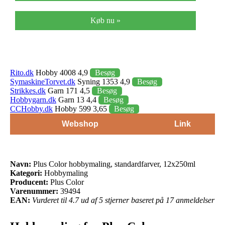
Køb nu »
Rito.dk
Hobby 4008 4,9
Besøg
SymaskineTorvet.dk
Syning 1353 4,9
Besøg
Strikkes.dk
Garn 171 4,5
Besøg
Hobbygarn.dk
Garn 13 4,4
Besøg
CCHobby.dk
Hobby 599 3,65
Besøg
Webshop
Link
Navn:
Plus Color hobbymaling, standardfarver, 12x250ml
Kategori:
Hobbymaling
Producent:
Plus Color
Varenummer:
39494
EAN:
Vurderet til 4.7 ud af 5 stjerner baseret på 17 anmeldelser