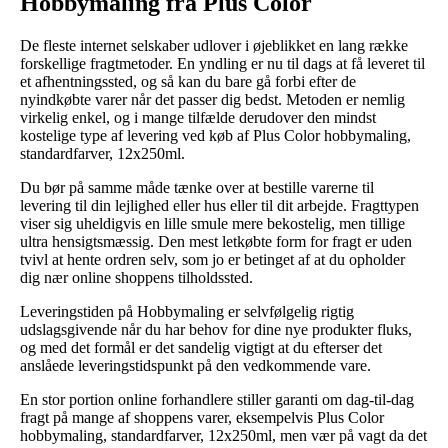
Hobbymaling fra Plus Color
De fleste internet selskaber udlover i øjeblikket en lang række
forskellige fragtmetoder. En yndling er nu til dags at få leveret til
et afhentningssted, og så kan du bare gå forbi efter de
nyindkøbte varer når det passer dig bedst. Metoden er nemlig
virkelig enkel, og i mange tilfælde derudover den mindst
kostelige type af levering ved køb af Plus Color hobbymaling,
standardfarver, 12x250ml.
Du bør på samme måde tænke over at bestille varerne til
levering til din lejlighed eller hus eller til dit arbejde. Fragttypen
viser sig uheldigvis en lille smule mere bekostelig, men tillige
ultra hensigtsmæssig. Den mest letkøbte form for fragt er uden
tvivl at hente ordren selv, som jo er betinget af at du opholder
dig nær online shoppens tilholdssted.
Leveringstiden på Hobbymaling er selvfølgelig rigtig
udslagsgivende når du har behov for dine nye produkter fluks,
og med det formål er det sandelig vigtigt at du efterser det
anslåede leveringstidspunkt på den vedkommende vare.
En stor portion online forhandlere stiller garanti om dag-til-dag
fragt på mange af shoppens varer, eksempelvis Plus Color
hobbymaling, standardfarver, 12x250ml, men vær på vagt da det