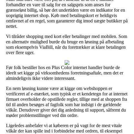
forhandler en vare til salg for en salgspris som anses for
grænseløst billig, så bør det undertiden være en indikator for en
uoprigtig internet shop. Køb med betalingskort er heldigvis
omfavnet af en regel, som garanterer dig imod uægte butikker på
nettet.
Vi tilråder shopping med kort eller betalinger med mobilen. Som
en alternativ mulighed burde du bruge en løsning på afbetaling
som eksempelvis ViaBill, når du foretrækker at klare betalingen
over flere uger.
Før folk bestiller hos en Plus Color internet handler burde de
ideelt set kigge på virksomhedens forretningsaftale, men det er
almindeligvis ikke videre interessant.
En nem løsning kunne være at kigge om webshoppen er
verificeret af e-mærket, som typisk er et kendetegn for at internet
firmaet overholder de opstillede regler, tillige med at shoppen fra
tid til anden besøges af fagfolk som har indsigt i de gældende
vilkår. Derudover giver det dig anledning til support, såfremt du
møder problemstillinger ved din ordre.
Ligeledes anbefaler vi at køberen er på vagt for de mest vitale
vilkår der kan spille ind i forbindelse med ordren, til eksempel