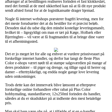
afhænger af at bestillingen realiseres forinden et fast klokkeslæt,
med det formål at de med sikkerhed kan nå at få dit nye produkt
sendt afsted forud for at de logistikansatte drager hjemad.
Nogle få internet webshops præsterer fragtfri levering, men for
det meste forudsætter det at du bestiller for et præcist beløb.
Desuden skal du udse dig den mindst kostelige leveringsmanér,
hvilket tit – ligegyldigt om man er tæt på Køge, Holbæk eller
Bjerringbro – vil være at få fragtmanden til at bringe dine varer
til et afhentningssted.
Det er jo meget let for alle og enhver at vurdere prisniveauet på
forskellige internet handler, og derfor har langt de fleste Plus
Color e-shops været nødt til at stampe salgsværdien på mange af
deres produkter – til piger og drenge, og tillige også til herrer og
damer – eftertrykkeligt, og endda nogle gange love levering
uden omkostninger.
Trods dette kan det immervæk blive lønsomt at efterprøve
forskellige online forhandlere efter rabat på Plus Color
hobbymaling, standardfarver, 12x250ml forinden du handler,
således at du er skudsikker på at indhente den mest betalelige
pris.
Man skal bare være obs på, at i tilfælde af at en e-handler