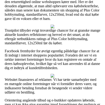
den returrettighed online webshoppen kører med. Her er det
desuden afgørende, at man altid opbevarer ens købsbekræftelse,
således man senere kan dokumentere sin shopping af Plus Color
hobbymaling, standardfarver, 12x250ml, hvad end du skal købe
gave til en voksen eller et barn.
Trustpilot tilbyder evigt troværdige chancer for at granske mange
aktuelle kunders reflektioner og herved er det smart, at du
eftergår netbutikkens ratings af Plus Color hobbymaling,
standardfarver, 12x250ml før du køber.
Facebook frembyder for øvrigt egentlig pålidelige chancer for at
få indsigt i internet shoppens popularitet. Foruden det ser vi en
række internet forretninger hvor du kan registrere en omtale af
deres købsoplevelse, hvilket lige så vel kan anvendes til at danne
dig et indtryk af kundetilfredsheden.
Websitet finansieres af reklamer. Vi har tætte samarbejder med
en mængde online forretninger når vi formidler deres varer, og
indkasserer betaling forudsat de besøgende vi sender videre
udfører en bestilling.
Orientering angående tilbud og e-butikker opdateres løbende,
men vi kan ikke give garantier imod forandringer der muligvis er