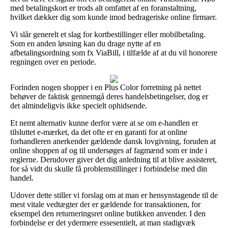
med betalingskort er trods alt omfattet af en foranstaltning,
hvilket dækker dig som kunde imod bedrageriske online firmaer.
Vi slår generelt et slag for kortbestillinger eller mobilbetaling.
Som en anden løsning kan du drage nytte af en
afbetalingsordning som fx ViaBill, i tilfælde af at du vil honorere
regningen over en periode.
Forinden nogen shopper i en Plus Color forretning på nettet
behøver de faktisk gennemgå deres handelsbetingelser, dog er
det almindeligvis ikke specielt ophidsende.
Et nemt alternativ kunne derfor være at se om e-handlen er
tilsluttet e-mærket, da det ofte er en garanti for at online
forhandleren anerkender gældende dansk lovgivning, foruden at
online shoppen af og til undersøges af fagmænd som er inde i
reglerne. Derudover giver det dig anledning til at blive assisteret,
for så vidt du skulle få problemstillinger i forbindelse med din
handel.
Udover dette stiller vi forslag om at man er hensynstagende til de
mest vitale vedtægter der er gældende for transaktionen, for
eksempel den returneringsret online butikken anvender. I den
forbindelse er det ydermere essesentielt, at man stadigvæk