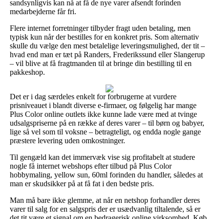
sandsynligvis kan nå at få de nye varer afsendt forinden
medarbejderne får fri.
Flere internet forretninger tilbyder fragt uden betaling, men
typisk kun når der bestilles for en konkret pris. Som alternativ
skulle du vælge den mest betalelige leveringsmulighed, der tit –
hvad end man er tæt på Randers, Frederikssund eller Slangerup
– vil blive at få fragtmanden til at bringe din bestilling til en
pakkeshop.
Det er i dag særdeles enkelt for forbrugerne at vurdere
prisniveauet i blandt diverse e-firmaer, og følgelig har mange
Plus Color online outlets ikke kunne lade være med at tvinge
udsalgspriserne på en række af deres varer – til børn og babyer,
lige så vel som til voksne – betragteligt, og endda nogle gange
præstere levering uden omkostninger.
Til gengæld kan det immervæk vise sig profitabelt at studere
nogle få internet webshops efter tilbud på Plus Color
hobbymaling, yellow sun, 60ml forinden du handler, således at
man er skudsikker på at få fat i den bedste pris.
Man må bare ikke glemme, at når en netshop forhandler deres
varer til salg for en salgspris der er usædvanlig tiltalende, så er
det tit være et signal om en bedragerisk online virksomhed. Køb