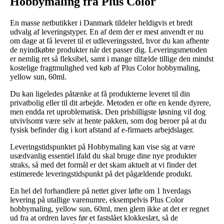
Hobbymaling fra Plus Color
En masse netbutikker i Danmark tildeler heldigvis et bredt
udvalg af leveringstyper. En af dem der er mest anvendt er nu
om dage at få leveret til et udleveringssted, hvor du kan afhente
de nyindkøbte produkter når det passer dig. Leveringsmetoden
er nemlig ret så fleksibel, samt i mange tilfælde tillige den mindst
kostelige fragtmulighed ved køb af Plus Color hobbymaling,
yellow sun, 60ml.
Du kan ligeledes påtænke at få produkterne leveret til din
privatbolig eller til dit arbejde. Metoden er ofte en kende dyrere,
men endda ret uproblematisk. Den prisbilligste løsning vil dog
utvivlsomt være selv at hente pakken, som dog beroer på at du
fysisk befinder dig i kort afstand af e-firmaets arbejdslager.
Leveringstidspunktet på Hobbymaling kan vise sig at være
usædvanlig essentiel ifald du skal bruge dine nye produkter
straks, så med det formål er det skam aktuelt at vi finder det
estimerede leveringstidspunkt på det pågældende produkt.
En hel del forhandlere på nettet giver løfte om 1 hverdags
levering på utallige varenumre, eksempelvis Plus Color
hobbymaling, yellow sun, 60ml, men glem ikke at det er regnet
ud fra at ordren laves før et fastslået klokkeslæt, så de