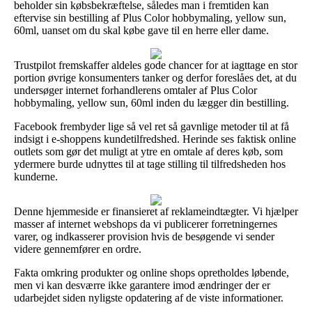
beholder sin købsbekræftelse, således man i fremtiden kan
eftervise sin bestilling af Plus Color hobbymaling, yellow sun,
60ml, uanset om du skal købe gave til en herre eller dame.
Trustpilot fremskaffer aldeles gode chancer for at iagttage en stor
portion øvrige konsumenters tanker og derfor foreslåes det, at du
undersøger internet forhandlerens omtaler af Plus Color
hobbymaling, yellow sun, 60ml inden du lægger din bestilling.
Facebook frembyder lige så vel ret så gavnlige metoder til at få
indsigt i e-shoppens kundetilfredshed. Herinde ses faktisk online
outlets som gør det muligt at ytre en omtale af deres køb, som
ydermere burde udnyttes til at tage stilling til tilfredsheden hos
kunderne.
Denne hjemmeside er finansieret af reklameindtægter. Vi hjælper
masser af internet webshops da vi publicerer forretningernes
varer, og indkasserer provision hvis de besøgende vi sender
videre gennemfører en ordre.
Fakta omkring produkter og online shops opretholdes løbende,
men vi kan desværre ikke garantere imod ændringer der er
udarbejdet siden nyligste opdatering af de viste informationer.