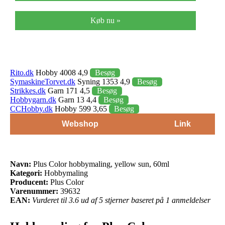
Køb nu »
Rito.dk
Hobby 4008 4,9
Besøg
SymaskineTorvet.dk
Syning 1353 4,9
Besøg
Strikkes.dk
Garn 171 4,5
Besøg
Hobbygarn.dk
Garn 13 4,4
Besøg
CCHobby.dk
Hobby 599 3,65
Besøg
Webshop
Link
Navn:
Plus Color hobbymaling, yellow sun, 60ml
Kategori:
Hobbymaling
Producent:
Plus Color
Varenummer:
39632
EAN:
Vurderet til 3.6 ud af 5 stjerner baseret på 1 anmeldelser