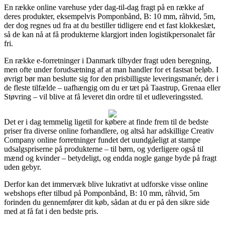
En række online varehuse yder dag-til-dag fragt på en række af
deres produkter, eksempelvis Pomponbånd, B: 10 mm, råhvid, 5m,
der dog regnes ud fra at du bestiller tidligere end et fast klokkeslæt,
så de kan nå at få produkterne klargjort inden logistikpersonalet får
fri.
En række e-forretninger i Danmark tilbyder fragt uden beregning,
men ofte under forudsætning af at man handler for et fastsat beløb. I
øvrigt bør man beslutte sig for den prisbilligste leveringsmanér, der i
de fleste tilfælde – uafhængig om du er tæt på Taastrup, Grenaa eller
Støvring – vil blive at få leveret din ordre til et udleveringssted.
Det er i dag temmelig ligetil for købere at finde frem til de bedste
priser fra diverse online forhandlere, og altså har adskillige Creativ
Company online forretninger fundet det uundgåeligt at stampe
udsalgspriserne på produkterne – til børn, og yderligere også til
mænd og kvinder – betydeligt, og endda nogle gange byde på fragt
uden gebyr.
Derfor kan det immervæk blive lukrativt at udforske visse online
webshops efter tilbud på Pomponbånd, B: 10 mm, råhvid, 5m
forinden du gennemfører dit køb, sådan at du er på den sikre side
med at få fat i den bedste pris.