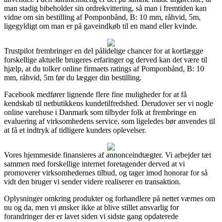
man stadig bibeholder sin ordrekvittering, så man i fremtiden kan
vidne om sin bestilling af Pomponbånd, B: 10 mm, råhvid, 5m,
ligegyldigt om man er på gaveindkøb til en mand eller kvinde.
Trustpilot frembringer en del pålidelige chancer for at kortlægge
forskellige aktuelle brugeres erfaringer og derved kan det være til
hjælp, at du tolker online firmaets ratings af Pomponbånd, B: 10
mm, råhvid, 5m før du lægger din bestilling.
Facebook medfører lignende flere fine muligheder for at få
kendskab til netbutikkens kundetilfredshed. Derudover ser vi nogle
online varehuse i Danmark som tilbyder folk at frembringe en
evaluering af virksomhedens service, som ligeledes bør anvendes til
at få et indtryk af tidligere kunders oplevelser.
Vores hjemmeside finansieres af annonceindtægter. Vi arbejder tæt
sammen med forskellige internet foretagender derved at vi
promoverer virksomhedernes tilbud, og tager imod honorar for så
vidt den bruger vi sender videre realiserer en transaktion.
Oplysninger omkring produkter og forhandlere på nettet værnes om
nu og da, men vi ønsker ikke at blive stillet ansvarlig for
forandringer der er lavet siden vi sidste gang opdaterede