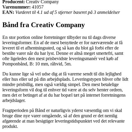
Producent:
Creativ Company
Varenummer:
41057
EAN:
Vurderet til 4.1 ud af 5 stjerner baseret på 3 anmeldelser
Bånd fra Creativ Company
En stor portion online forretninger tilbyder nu til dags diverse
leveringsformer. En af de mest benyttede er for nærværende at få
leveret til et afhentningssted, og så kan du blot gå forbi efter de
bestilte varer når du har lyst. Denne er altså meget smertefri, samt
ofte ligeledes den mest prisbevidste leveringsmanér ved køb af
Pomponbånd, B: 10 mm, råhvid, 5m.
Du kunne lige så vel udse dig at få varerne sendt til din lejlighed
eller hus eller ud på din arbejdsplads. Leveringstypen bliver ofte lidt
mindre prisbillig, men også vældig simpel. Den mest betalelige
leveringsform vil dog til enhver tid være at du selv henter ordren,
men det er betinget af at du har bopæl tæt på internet forretningens
arbejdslager.
Fragtperioden på Bånd er naturligvis yderst væsentlig om vi skal
bruge dine nye varer omgående, så af den grund er det nemlig
afgørende at man besigtiger leveringstidspunktet ved det relevante
produkt.