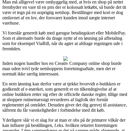
Man må alligevel være omhyggelig med, at hvis en shop på nettet
frembyder en vare til en pris der er kolossalt letkøbt, så burde det tit
være et tegn på en uoprigtig netshop. Bestillinger med kort er dog
omfavnet af en lov, der forsvarer kunden imod uægte internet
varehuse.
Vi foreslår generelt køb med gængse betalingskort eller MobilePay.
Som et alternativ burde du drage nytte af en løsning på afbetaling
som for eksempel ViaBill, når du agter at afdrage regningen ude i
fremtiden.
Inden nogen handler hos en Creativ Company online shop burde
man uden tvivl tyde netshoppens forretningsaftale, men det er
normalt ikke særlig interessant.
En nem løsning kan derfor være at tjekke hvorvidt e-butikken er
godkendt af e-mærket, som generelt er en tilkendegivelse af at
online butikken retter sig efter de officielle danske regler, tillige med
at shoppen rutinemæssigt revurderes af fagfolk der forstår
reglementet på området. Desuden giver det dig genvej til assistance,
såfremt du får vanskeligheder i forbindelse med dit køb.
Yderligere slår vi et slag for at man er obs på de primære vilkår der
kan influere på bestillingen, f.eks. hvilken returret forretningen
anvender. I den sammenhæng er det på samme måde afgørende, at