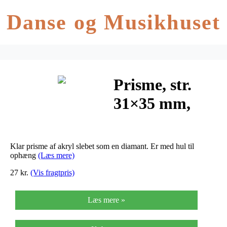
Danse og Musikhuset
Prisme, str.
31×35 mm,
hulstr. 2,5
mm, blank
Klar prisme af akryl slebet som en diamant. Er med hul til
transparent,
ophæng
(Læs mere)
27 kr.
(Vis fragtpris)
6stk.
Læs mere »