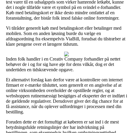
test varer til en udsalgspris som virker hamrende letkøbt, kunne
det i nogle tilfælde være et symbol på en svindel e-forhandler.
Køb med betalingskort er ikke desto mindre omfattet af en
foranstaltning, der bistår folk imod falske online forretninger.
Vi tilråder generelt køb med betalingskort eller betalinger med
mobilen. Som en anden løsning burde du vælge en
afdragsordning fra eksempelvis ViaBill, forudsat du tilstræber at
klare pengene over et længere tidsrum.
Inden folk handler i en Creativ Company forhandler på nettet
behøver de i og for sig have øje for dens vilkår, dog er det
undertiden en tidskrævende opgave.
Et alternativt forslag kan derfor være at kontrollere om internet
firmaet er e-mærke tilsluttet, som generelt er en angivelse af at
online virksomheden overholder de opstillede regler, og at
webshoppen rutinemæssigt besigtiges af eksperter der er indført i
de gældende regulativer. Derudover giver det dig chance for at
få assistance, når du oplever udfordringer i processen med din
bestilling.
Foruden dette er det fornuftigt at køberen er sat ind i de mest
betydningsfulde retningslinjer der har indvirkning på
bestillingen, som eksempelvis hvilken ombytningsrettighed