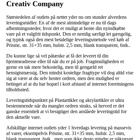
Creativ Company
Størstedelen af outlets på nettet yder nu om stunder alverdens
leveringsmidler. En af de mest almindelige er nu til dags
afhentningssteder, hvor det er muligt at hente din nyindkøbte
vare på et valgfrit tidspunkt. Den er nemlig særligt let gængelig,
og typisk også den mest betalelige leveringsmetode ved køb af
Prisme, str. 31×35 mm, hulstr. 2,5 mm, blank transparent, 6stk..
Du kunne lige så vel påtænke at få det leveret til din
hjemmeadresse eller til når du er på job. Fragtmuligheden er
gerne en tak mere bekostelig, men til gengæld ret
hensigtsmæssig. Den mindst kostelige fragttype vil dog altid vise
sig at være at du selv henter ordren, men den mulighed er
betinget af at du har bopæl i kort afstand af internet forretningens
tilholdssted.
Leveringstidspunktet på Plastartikler og akrylartikler er ultra
bestemmende når du mangler ordren straks, så herved er det
ganske essentielt at vi besigtiger den anslåede leveringstid for
den aktuelle vare.
Adskillige internet outlets yder 1 hverdags levering på massevis
af varer, eksempelvis Prisme, str. 31×35 mm, hulstr. 2,5 mm,
blank transparent, 6stk., men som ikke desto mindre er påkrævet