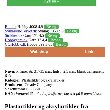
Køb nu »
Rito.dk
Hobby 4008 4,9
Besøg
SymaskineTorvet.dk
Syning 1353 4,9
Besøg
Strikkes.dk
Garn 171 4,5
Besøg
Hobbygarn.dk
Garn 13 4,4
Besøg
CCHobby.dk
Hobby 599 3,65
Besøg
Webshop
Link
Navn:
Prisme, str. 31×35 mm, hulstr. 2,5 mm, blank transparent,
6stk.
Kategori:
Plastartikler og akrylartikler
Producent:
Creativ Company
Varenummer:
636840
EAN:
Vurderet til 4.7 ud af 5 stjerner baseret på 9 anmeldelser
Plastartikler og akrylartikler fra