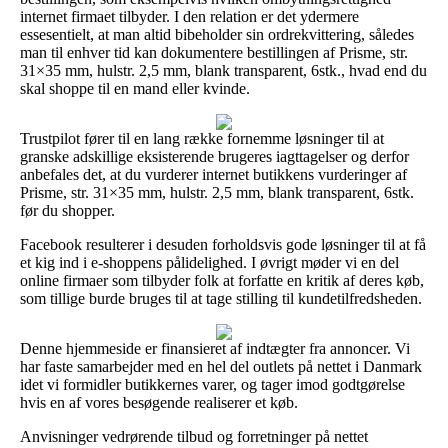
internet firmaet tilbyder. I den relation er det ydermere
essesentielt, at man altid bibeholder sin ordrekvittering, således
man til enhver tid kan dokumentere bestillingen af Prisme, str.
31×35 mm, hulstr. 2,5 mm, blank transparent, 6stk., hvad end du
skal shoppe til en mand eller kvinde.
Trustpilot fører til en lang række fornemme løsninger til at
granske adskillige eksisterende brugeres iagttagelser og derfor
anbefales det, at du vurderer internet butikkens vurderinger af
Prisme, str. 31×35 mm, hulstr. 2,5 mm, blank transparent, 6stk.
før du shopper.
Facebook resulterer i desuden forholdsvis gode løsninger til at få
et kig ind i e-shoppens pålidelighed. I øvrigt møder vi en del
online firmaer som tilbyder folk at forfatte en kritik af deres køb,
som tillige burde bruges til at tage stilling til kundetilfredsheden.
Denne hjemmeside er finansieret af indtægter fra annoncer. Vi
har faste samarbejder med en hel del outlets på nettet i Danmark
idet vi formidler butikkernes varer, og tager imod godtgørelse
hvis en af vores besøgende realiserer et køb.
Anvisninger vedrørende tilbud og forretninger på nettet