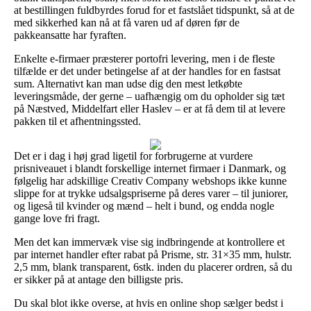
at bestillingen fuldbyrdes forud for et fastslået tidspunkt, så at de
med sikkerhed kan nå at få varen ud af døren før de
pakkeansatte har fyraften.
Enkelte e-firmaer præsterer portofri levering, men i de fleste
tilfælde er det under betingelse af at der handles for en fastsat
sum. Alternativt kan man udse dig den mest letkøbte
leveringsmåde, der gerne – uafhængig om du opholder sig tæt
på Næstved, Middelfart eller Haslev – er at få dem til at levere
pakken til et afhentningssted.
Det er i dag i høj grad ligetil for forbrugerne at vurdere
prisniveauet i blandt forskellige internet firmaer i Danmark, og
følgelig har adskillige Creativ Company webshops ikke kunne
slippe for at trykke udsalgspriserne på deres varer – til juniorer,
og ligeså til kvinder og mænd – helt i bund, og endda nogle
gange love fri fragt.
Men det kan immervæk vise sig indbringende at kontrollere et
par internet handler efter rabat på Prisme, str. 31×35 mm, hulstr.
2,5 mm, blank transparent, 6stk. inden du placerer ordren, så du
er sikker på at antage den billigste pris.
Du skal blot ikke overse, at hvis en online shop sælger bedst i