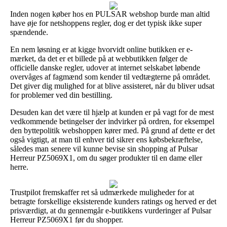
Inden nogen køber hos en PULSAR webshop burde man altid
have øje for netshoppens regler, dog er det typisk ikke super
spændende.
En nem løsning er at kigge hvorvidt online butikken er e-
mærket, da det er et billede på at webbutikken følger de
officielle danske regler, udover at internet selskabet løbende
overvåges af fagmænd som kender til vedtægterne på området.
Det giver dig mulighed for at blive assisteret, når du bliver udsat
for problemer ved din bestilling.
Desuden kan det være til hjælp at kunden er på vagt for de mest
vedkommende betingelser der indvirker på ordren, for eksempel
den byttepolitik webshoppen kører med. På grund af dette er det
også vigtigt, at man til enhver tid sikrer ens købsbekræftelse,
således man senere vil kunne bevise sin shopping af Pulsar
Herreur PZ5069X1, om du søger produkter til en dame eller
herre.
Trustpilot fremskaffer ret så udmærkede muligheder for at
betragte forskellige eksisterende kunders ratings og herved er det
prisværdigt, at du gennemgår e-butikkens vurderinger af Pulsar
Herreur PZ5069X1 før du shopper.