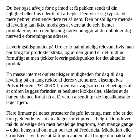
Du bør også afveje for og imod at få pakken sendt til din
lejlighed eller hus eller til dit arbejde. Den viser sig typisk lidt
mere pebret, men endvidere ret så nem. Den prisbilligste metode
til levering kan ikke modsiges at være at du selv henter
produkterne, men den løsning nødvendiggør at du opholder dig
nærved e-forretningens adresse.
Leveringstidspunktet på Ure er jo ualmindeligt relevant hvis man
har brug for produktet straks, og af den grund er det fuldt ud
fornuftigt at man tjekker leveringstidspunktet for det aktuelle
produkt.
En masse internet outlets tilsiger muligheden for dag-til-dag
levering på en lang række af deres varenumre, eksempelvis
Pulsar Herreur PZ5069X1, men vær vagtsom da det betinges af
at ordren lægges forinden et besluttet klokkeslæt, således at de
har en chance for at nå at få varen afsendt før de logistikansatte
tager hjem.
Flere firmaer på nettet præsterer fragtfri levering, men ofte er det
kun gældende hvis man aftager for et præcist beløb. Derudover
må du udvælge den mest betalelige fragtform, som mange gange
– uden hensyn til om man bor tæt på Fredericia, Middelfart eller
Grindsted – vil blive at få fragtmanden til at bringe din pakke til