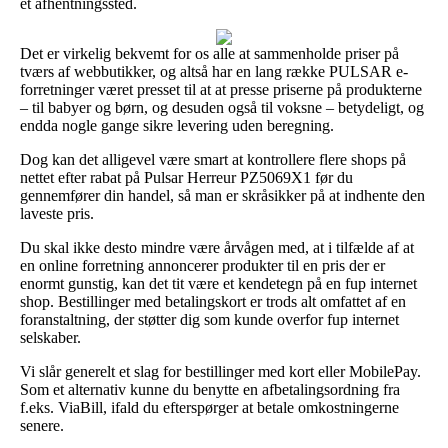
et afhentningssted.
Det er virkelig bekvemt for os alle at sammenholde priser på
tværs af webbutikker, og altså har en lang række PULSAR e-
forretninger været presset til at at presse priserne på produkterne
– til babyer og børn, og desuden også til voksne – betydeligt, og
endda nogle gange sikre levering uden beregning.
Dog kan det alligevel være smart at kontrollere flere shops på
nettet efter rabat på Pulsar Herreur PZ5069X1 før du
gennemfører din handel, så man er skråsikker på at indhente den
laveste pris.
Du skal ikke desto mindre være årvågen med, at i tilfælde af at
en online forretning annoncerer produkter til en pris der er
enormt gunstig, kan det tit være et kendetegn på en fup internet
shop. Bestillinger med betalingskort er trods alt omfattet af en
foranstaltning, der støtter dig som kunde overfor fup internet
selskaber.
Vi slår generelt et slag for bestillinger med kort eller MobilePay.
Som et alternativ kunne du benytte en afbetalingsordning fra
f.eks. ViaBill, ifald du efterspørger at betale omkostningerne
senere.