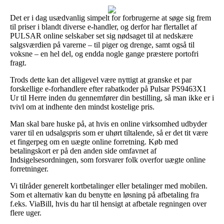
Det er i dag usædvanlig simpelt for forbrugerne at søge sig frem
til priser i blandt diverse e-handler, og derfor har flertallet af
PULSAR online selskaber set sig nødsaget til at nedskære
salgsværdien på varerne – til piger og drenge, samt også til
voksne – en hel del, og endda nogle gange præstere portofri
fragt.
Trods dette kan det alligevel være nyttigt at granske et par
forskellige e-forhandlere efter rabatkoder på Pulsar PS9463X1
Ur til Herre inden du gennemfører din bestilling, så man ikke er i
tvivl om at indhente den mindst kostelige pris.
Man skal bare huske på, at hvis en online virksomhed udbyder
varer til en udsalgspris som er uhørt tiltalende, så er det tit være
et fingerpeg om en uægte online forretning. Køb med
betalingskort er på den anden side omfavnet af
Indsigelsesordningen, som forsvarer folk overfor uægte online
forretninger.
Vi tilråder generelt kortbetalinger eller betalinger med mobilen.
Som et alternativ kan du benytte en løsning på afbetaling fra
f.eks. ViaBill, hvis du har til hensigt at afbetale regningen over
flere uger.