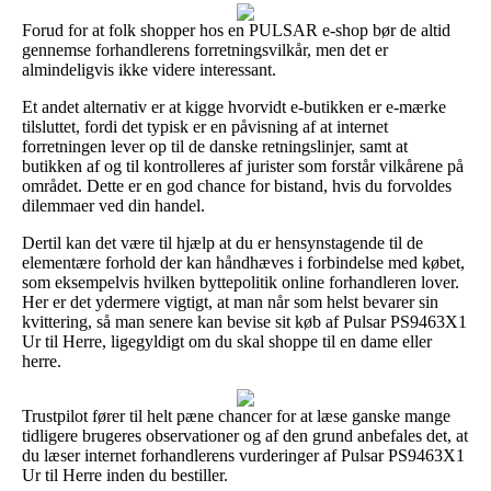
Forud for at folk shopper hos en PULSAR e-shop bør de altid
gennemse forhandlerens forretningsvilkår, men det er
almindeligvis ikke videre interessant.
Et andet alternativ er at kigge hvorvidt e-butikken er e-mærke
tilsluttet, fordi det typisk er en påvisning af at internet
forretningen lever op til de danske retningslinjer, samt at
butikken af og til kontrolleres af jurister som forstår vilkårene på
området. Dette er en god chance for bistand, hvis du forvoldes
dilemmaer ved din handel.
Dertil kan det være til hjælp at du er hensynstagende til de
elementære forhold der kan håndhæves i forbindelse med købet,
som eksempelvis hvilken byttepolitik online forhandleren lover.
Her er det ydermere vigtigt, at man når som helst bevarer sin
kvittering, så man senere kan bevise sit køb af Pulsar PS9463X1
Ur til Herre, ligegyldigt om du skal shoppe til en dame eller
herre.
Trustpilot fører til helt pæne chancer for at læse ganske mange
tidligere brugeres observationer og af den grund anbefales det, at
du læser internet forhandlerens vurderinger af Pulsar PS9463X1
Ur til Herre inden du bestiller.