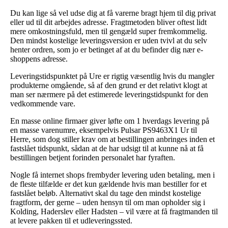
Du kan lige så vel udse dig at få varerne bragt hjem til dig privat
eller ud til dit arbejdes adresse. Fragtmetoden bliver oftest lidt
mere omkostningsfuld, men til gengæld super fremkommelig.
Den mindst kostelige leveringsversion er uden tvivl at du selv
henter ordren, som jo er betinget af at du befinder dig nær e-
shoppens adresse.
Leveringstidspunktet på Ure er rigtig væsentlig hvis du mangler
produkterne omgående, så af den grund er det relativt klogt at
man ser nærmere på det estimerede leveringstidspunkt for den
vedkommende vare.
En masse online firmaer giver løfte om 1 hverdags levering på
en masse varenumre, eksempelvis Pulsar PS9463X1 Ur til
Herre, som dog stiller krav om at bestillingen anbringes inden et
fastslået tidspunkt, sådan at de har udsigt til at kunne nå at få
bestillingen betjent forinden personalet har fyraften.
Nogle få internet shops frembyder levering uden betaling, men i
de fleste tilfælde er det kun gældende hvis man bestiller for et
fastslået beløb. Alternativt skal du tage den mindst kostelige
fragtform, der gerne – uden hensyn til om man opholder sig i
Kolding, Haderslev eller Hadsten – vil være at få fragtmanden til
at levere pakken til et udleveringssted.