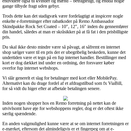
endvidere også til kvinder og mænd – betragteligt, og endda nogle
gange tilbyde fragt uden gebyr.
Trods dette kan det stadigvæk være fordelagtigt at inspicere nogle
enkelte e-forretninger efter rabatkoder på Remo Ambassador
Skindpakke Rock Set Coated – 10″, 12″, 16″ inden du gennemfører
din handel, således at man er skråsikker på at få fat i den prisbilligste
pris.
Du skal ikke desto mindre være så påvagt, at såfremt en internet
shop sælger varer til en pris der er ubegribelig beskeden, kunne det
undertiden være et tegn på en fup internet handler. Bestillinger med
kort er dog dækket ind under en ordning, der forsvarer køber
overfor fup internet webshops.
Vi slår generelt et slag for betalinger med kort eller MobilePay.
Alternativt kan du drage fordel af et afdragstilbud som fx ViaBill,
for så vidt du higer efter at afbetale betalingen senere.
Inden nogen shopper hos en Remo forretning på nettet kan de
utvivlsomt have øje for webshoppens regler, dog er det oftest ikke
særlig spændende.
En anden valgmulighed kunne være at se om internet forretningen er
e-mærket, eftersom det almindeligvis er et fingerpeg om at e-