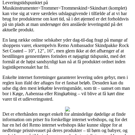
Leveringstidspunktet på
Musikinstrumenter>Trommer>Trommeskind>Skindsæt (komplet)
kan vise sig at være særdeles udslagsgivende i tilfælde af at vi har
brug for produkterne om kort tid, så i det øjemed er det forholdsvis
på sin plads at man undersøger den anslåede leveringstid på det
aktuelle produkt.
En lang række online selskaber yder dag-til-dag fragt på mange af
shoppens varer, eksempelvis Remo Ambassador Skindpakke Rock
Set Coated – 10″, 12″, 16″, men glem ikke at det afhænger af at
bestillingen gennemføres forinden et nøjagtigt tidspunkt, med det
formål at de højst sandsynligt kan nå at få produktet ordnet inden
logistikpersonalet har fri.
Enkelte internet forretninger garanterer levering uden gebyr, men i
reglen kun ifald der aftages for et fastsat beløb. Desuden kan du
udse dig den mest letkøbte leveringsmåde, som tit – uanset om man
bor i Køge, Aabenraa eller Ringkøbing – vil blive at få kørt dine
varer til et udleveringssted.
Det er efterhånden meget enkelt for almindelige dødelige at finde
information om priser fra forskellige internet webshops, og for det
har en hel del Remo internet webshops ikke kunne slippe for at
nedbringe prisniveauet på deres produkter – til børn og babyer, og