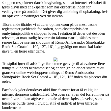
shoppen respekterer dansk lovgivning, samt at internet selskabet tit
føres tilsyn med af eksperter som har ekspertise inden for
vedtægterne på området. Det giver dig anledning til opbakning, hvis
du oplever udfordringer ved dit indkøb.
Tilsvarende tilråder vi at du er opmærksom på de mest basale
reglementer gældende for ordren, som eksempelvis den
ombytningspolitik e-shoppen lover. I relation til det er det desuden
relevant, at man stadig bevarer sin faktura e-mail, således man
senere kan bevise sin shopping af Remo Ambassador Skindpakke
Rock Set Coated – 10″, 12″, 16″, ligegyldigt om man skal købe
gave til en herre eller dame.
Trustpilot fører til adskillige fornemme genveje til at evaluere flere
tidligere kunders bedømmelser og af den grund er det smart, at du
gransker online webshoppens ratings af Remo Ambassador
Skindpakke Rock Set Coated – 10″, 12″, 16″ inden du placerer din
ordre.
Facebook yder derudover altid fine chancer for at få et kig ind i
internet shoppens pålidelighed. Desuden ser vi en del forretninger på
nettet hvor du kan afgive en omtale af deres købsoplevelse, som
ligeledes burde tages i brug til at få et indtryk af hvor tilfredse
kunderne er.