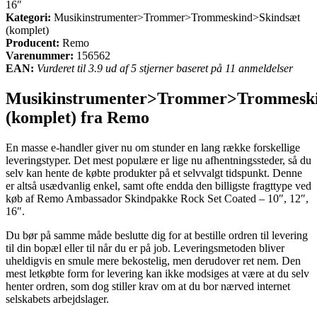
16″
Kategori:
Musikinstrumenter>Trommer>Trommeskind>Skindsæt
(komplet)
Producent:
Remo
Varenummer:
156562
EAN:
Vurderet til 3.9 ud af 5 stjerner baseret på 11 anmeldelser
Musikinstrumenter>Trommer>Trommeski
(komplet) fra Remo
En masse e-handler giver nu om stunder en lang række forskellige
leveringstyper. Det mest populære er lige nu afhentningssteder, så du
selv kan hente de købte produkter på et selvvalgt tidspunkt. Denne
er altså usædvanlig enkel, samt ofte endda den billigste fragttype ved
køb af Remo Ambassador Skindpakke Rock Set Coated – 10″, 12″,
16″.
Du bør på samme måde beslutte dig for at bestille ordren til levering
til din bopæl eller til når du er på job. Leveringsmetoden bliver
uheldigvis en smule mere bekostelig, men derudover ret nem. Den
mest letkøbte form for levering kan ikke modsiges at være at du selv
henter ordren, som dog stiller krav om at du bor nærved internet
selskabets arbejdslager.