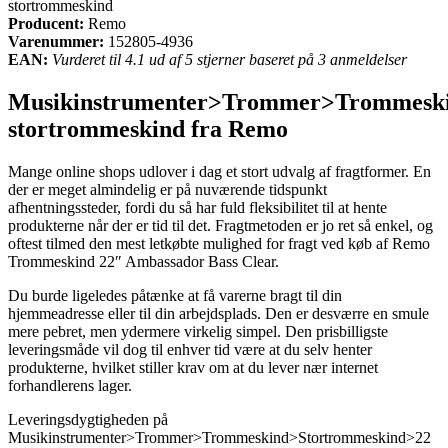
stortrommeskind
Producent:
Remo
Varenummer:
152805-4936
EAN:
Vurderet til 4.1 ud af 5 stjerner baseret på 3 anmeldelser
Musikinstrumenter>Trommer>Trommeski
stortrommeskind fra Remo
Mange online shops udlover i dag et stort udvalg af fragtformer. En
der er meget almindelig er på nuværende tidspunkt
afhentningssteder, fordi du så har fuld fleksibilitet til at hente
produkterne når der er tid til det. Fragtmetoden er jo ret så enkel, og
oftest tilmed den mest letkøbte mulighed for fragt ved køb af Remo
Trommeskind 22″ Ambassador Bass Clear.
Du burde ligeledes påtænke at få varerne bragt til din
hjemmeadresse eller til din arbejdsplads. Den er desværre en smule
mere pebret, men ydermere virkelig simpel. Den prisbilligste
leveringsmåde vil dog til enhver tid være at du selv henter
produkterne, hvilket stiller krav om at du lever nær internet
forhandlerens lager.
Leveringsdygtigheden på
Musikinstrumenter>Trommer>Trommeskind>Stortrommeskind>22