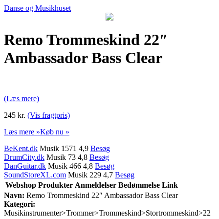
Danse og Musikhuset
Remo Trommeskind 22″
Ambassador Bass Clear
(Læs mere)
245 kr.
(Vis fragtpris)
Læs mere »
Køb nu »
BeKent.dk
Musik 1571 4,9
Besøg
DrumCity.dk
Musik 73 4,8
Besøg
DanGuitar.dk
Musik 466 4,8
Besøg
SoundStoreXL.com
Musik 229 4,7
Besøg
Webshop
Produkter
Anmeldelser
Bedømmelse
Link
Navn:
Remo Trommeskind 22″ Ambassador Bass Clear
Kategori:
Musikinstrumenter>Trommer>Trommeskind>Stortrommeskind>22