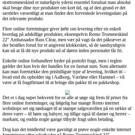
stortrommeskind er naturligvis yderst essentiel forudsat man absolut
skal bruge dine nye produkter om kort tid, og af den grund er det
særdeles væsentligt at man finder den forventede leveringsdato på
det relevante produkt.
Flere online forretninger giver løfte om levering efter en enkelt
hverdag på adskillige produkter, eksempelvis Remo Trommeskind
22″ Ambassador Bass Clear, men vær på vagt da det påkræver at
der bestilles forud for et angivent klokkeslæt, så de sandsynligvis
kan nå at få dit nye produkt ud af døren inden personalet får fri.
Enkelte online forhandlere byder på portofri fragt, men i reglen
gælder det kun hvis der handles for en fastsat sum. Som alternativ
kan man foretrække den prisbilligste type af levering, hvilket tit –
hvad end du opholder sig i Aalborg, Værløse eller Hammel – vil
være at få fragtfirmaet til at bringe din pakke til en pakkeshop.
Det er i dag super bekvemt for os alle at søge sig frem til priser fra
flere online forretninger, og følgelig har mange Remo internet
webshops set sig nødsaget til at stampe salgsværdien på en række af
deres varer – til børn og babyer, og tillige også til damer og herrer –
markant, og endda nogle gange tilbyde fragt uden betaling.
Dog kan det imidlertid være gavnligt at prøve nogle enkelte internet
forretninger efter rabatkoder på Remo Trommeskind 22″