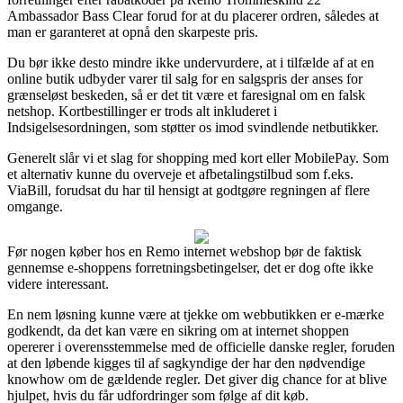
Ambassador Bass Clear forud for at du placerer ordren, således at
man er garanteret at opnå den skarpeste pris.
Du bør ikke desto mindre ikke undervurdere, at i tilfælde af at en
online butik udbyder varer til salg for en salgspris der anses for
grænseløst beskeden, så er det tit være et faresignal om en falsk
netshop. Kortbestillinger er trods alt inkluderet i
Indsigelsesordningen, som støtter os imod svindlende netbutikker.
Generelt slår vi et slag for shopping med kort eller MobilePay. Som
et alternativ kunne du overveje et afbetalingstilbud som f.eks.
ViaBill, forudsat du har til hensigt at godtgøre regningen af flere
omgange.
Før nogen køber hos en Remo internet webshop bør de faktisk
gennemse e-shoppens forretningsbetingelser, det er dog ofte ikke
videre interessant.
En nem løsning kunne være at tjekke om webbutikken er e-mærke
godkendt, da det kan være en sikring om at internet shoppen
opererer i overensstemmelse med de officielle danske regler, foruden
at den løbende kigges til af sagkyndige der har den nødvendige
knowhow om de gældende regler. Det giver dig chance for at blive
hjulpet, hvis du får udfordringer som følge af dit køb.