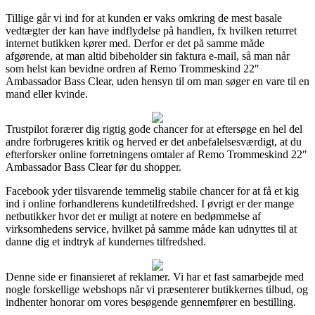
Tillige går vi ind for at kunden er vaks omkring de mest basale
vedtægter der kan have indflydelse på handlen, fx hvilken returret
internet butikken kører med. Derfor er det på samme måde
afgørende, at man altid bibeholder sin faktura e-mail, så man når
som helst kan bevidne ordren af Remo Trommeskind 22″
Ambassador Bass Clear, uden hensyn til om man søger en vare til en
mand eller kvinde.
Trustpilot forærer dig rigtig gode chancer for at eftersøge en hel del
andre forbrugeres kritik og herved er det anbefalelsesværdigt, at du
efterforsker online forretningens omtaler af Remo Trommeskind 22″
Ambassador Bass Clear før du shopper.
Facebook yder tilsvarende temmelig stabile chancer for at få et kig
ind i online forhandlerens kundetilfredshed. I øvrigt er der mange
netbutikker hvor det er muligt at notere en bedømmelse af
virksomhedens service, hvilket på samme måde kan udnyttes til at
danne dig et indtryk af kundernes tilfredshed.
Denne side er finansieret af reklamer. Vi har et fast samarbejde med
nogle forskellige webshops når vi præsenterer butikkernes tilbud, og
indhenter honorar om vores besøgende gennemfører en bestilling.