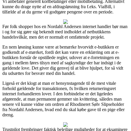
Vi anbefaler generelt kortbetalinger eller mobilbetaling. Alternativt
kunne du drage nytte af en afdragsløsning fra f.eks. ViaBill, i
tilfælde af at du gerne vil godtgøre pengene over en periode.
Før folk shopper hos en Nordahl Andersen internet handler bør man
i og for sig gøre sig bekendt med indholdet af netbutikkens
handelsvilkår, men det er normalt et omfattende projekt.
En nem løsning kunne være at bemærke hvorvidt e-butikken er
godkendt af e-mærket, fordi det kan være en erklæring om at e-
butikken forstår de opstillede regler, udover at e-forretningen en
gang i mellem føres tilsyn med af sagkyndige der har indsigt i de
gældende love. Det giver dig genvej til at blive hjulpet, for så vidt
du udsættes for besvær med din handel.
Ligeså er det klogt at man er hensynstagende til de mest vitale
forhold gældende for transaktionen, fx hvilken returneringsret
internet forhandleren lover. I den forbindelse er det ligeledes
afgørende, at man permanent gemmer sin kvittering, således man
senere vil kunne vidne om ordren af Rhodineret Sølv Slipseholder
fra Nordahl Andersen, hvad end du skal købe gave til en pige eller
dreng.
Trustpilot frembringer faktisk belejlige muligheder for at eksaminere