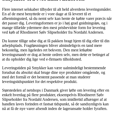
Flere internet selskaber tilbyder til alt held alverdens leveringsmåder.
En af de mest benyttede er i vore dage at få leveret til et
afhentningssted, så du nemt selv kan hente de købte varer præcis når
det passer dig. Leveringsformen er jo i høj grad gnidningsløs, og i
mange tilfælde ydermere den mest prisbevidste form for levering
ved køb af Rhodineret Sølv Slipseholder fra Nordahl Andersen.
Du kunne tillige udse dig at få pakken bragt hjem til dig eller til din
arbejdsplads. Fragtløsningen bliver almindeligvis en tand mere
bekostelig, men ligeledes ret bekvem. Den mest letkøbte
leveringsmanér er dog at hente ordren selv, men dette er betinget af
at du opholder dig lige ved e-firmaets tilholdssted.
Leveringstiden på Smykker kan være ualmindeligt bestemmende
forudsat du absolut skal bruge dine nye produkter omgående, og
med det formål er det bestemt passende at man studerer
leveringstidspunktet for det respektive produkt.
Størstedelen af netshops i Danmark giver løfte om levering efter en
enkelt hverdag på flere produkter, eksempelvis Rhodineret Sølv
Slipseholder fra Nordahl Andersen, som imidlertid afhænger af at
handlen laves forinden et fastsat tidspunkt, så de sandsynligvis kan
nå at få de nye varer afsendt inden de lageransatte holder fyraften.