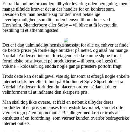
En række online forhandlere tilbyder levering uden beregning, men i
mange tilfælde kræver det at der handles for en konkret sum.
Desuden bør man beslutte sig for den mest betalelige
leveringsmulighed, som tit – uden hensyn til om du er ved
Hørsholm, Skanderborg eller Sæby – vil blive at få leveret din
bestilling til et afhentningssted.
Det er i dag ualmindeligt hensigtsmæssigt for alle og enhver at finde
de bedste priser på forskellige butikker på nettet, og altså har mange
Nordahl Andersen internet foretagender ikke kunne slippe for at
formindske prisniveauet på produkterne – til børn, og ligeså til
voksne – kolossalt, og endda nogle gange præstere portofri fragt.
Trods dette kan det alligevel vise sig lønsomt at eftergå nogle enkelte
internet selskaber efter tilbud på Rhodineret Sølv Slipseholder fra
Nordahl Andersen forinden du placerer ordren, sådan at du er
velinformeret til at indhente den skarpeste pris.
Man skal dog ikke overse, at ifald en netbutik tilbyder deres
produkter til en pris som anses for mystisk favorabel, kan det ofte
være et tegn på en fup netbutik. Betalinger med kort er trods alt
omsluttet af en forordning, som værner kunden overfor bedrageriske
internet outlets.