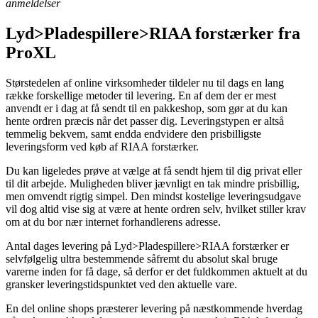
anmeldelser
Lyd>Pladespillere>RIAA forstærker fra
ProXL
Størstedelen af online virksomheder tildeler nu til dags en lang
række forskellige metoder til levering. En af dem der er mest
anvendt er i dag at få sendt til en pakkeshop, som gør at du kan
hente ordren præcis når det passer dig. Leveringstypen er altså
temmelig bekvem, samt endda endvidere den prisbilligste
leveringsform ved køb af RIAA forstærker.
Du kan ligeledes prøve at vælge at få sendt hjem til dig privat eller
til dit arbejde. Muligheden bliver jævnligt en tak mindre prisbillig,
men omvendt rigtig simpel. Den mindst kostelige leveringsudgave
vil dog altid vise sig at være at hente ordren selv, hvilket stiller krav
om at du bor nær internet forhandlerens adresse.
Antal dages levering på Lyd>Pladespillere>RIAA forstærker er
selvfølgelig ultra bestemmende såfremt du absolut skal bruge
varerne inden for få dage, så derfor er det fuldkommen aktuelt at du
gransker leveringstidspunktet ved den aktuelle vare.
En del online shops præsterer levering på næstkommende hverdag