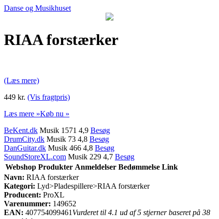
Danse og Musikhuset
RIAA forstærker
(Læs mere)
449 kr.
(Vis fragtpris)
Læs mere »
Køb nu »
BeKent.dk
Musik 1571 4,9
Besøg
DrumCity.dk
Musik 73 4,8
Besøg
DanGuitar.dk
Musik 466 4,8
Besøg
SoundStoreXL.com
Musik 229 4,7
Besøg
Webshop
Produkter
Anmeldelser
Bedømmelse
Link
Navn:
RIAA forstærker
Kategori:
Lyd>Pladespillere>RIAA forstærker
Producent:
ProXL
Varenummer:
149652
EAN:
407754099461
Vurderet til 4.1 ud af 5 stjerner baseret på 38