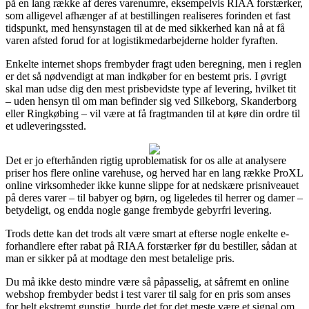
på en lang række af deres varenumre, eksempelvis RIAA forstærker,
som alligevel afhænger af at bestillingen realiseres forinden et fast
tidspunkt, med hensynstagen til at de med sikkerhed kan nå at få
varen afsted forud for at logistikmedarbejderne holder fyraften.
Enkelte internet shops frembyder fragt uden beregning, men i reglen
er det så nødvendigt at man indkøber for en bestemt pris. I øvrigt
skal man udse dig den mest prisbevidste type af levering, hvilket tit
– uden hensyn til om man befinder sig ved Silkeborg, Skanderborg
eller Ringkøbing – vil være at få fragtmanden til at køre din ordre til
et udleveringssted.
Det er jo efterhånden rigtig uproblematisk for os alle at analysere
priser hos flere online varehuse, og herved har en lang række ProXL
online virksomheder ikke kunne slippe for at nedskære prisniveauet
på deres varer – til babyer og børn, og ligeledes til herrer og damer –
betydeligt, og endda nogle gange frembyde gebyrfri levering.
Trods dette kan det trods alt være smart at efterse nogle enkelte e-
forhandlere efter rabat på RIAA forstærker før du bestiller, sådan at
man er sikker på at modtage den mest betalelige pris.
Du må ikke desto mindre være så påpasselig, at såfremt en online
webshop frembyder bedst i test varer til salg for en pris som anses
for helt ekstremt gunstig, burde det for det meste være et signal om