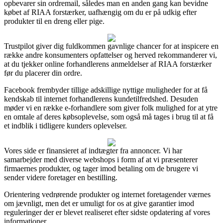
opbevarer sin ordremail, således man en anden gang kan bevidne
købet af RIAA forstærker, uafhængig om du er på udkig efter
produkter til en dreng eller pige.
Trustpilot giver dig fuldkommen gavnlige chancer for at inspicere en
række andre konsumenters opfattelser og herved rekommanderer vi,
at du tjekker online forhandlerens anmeldelser af RIAA forstærker
før du placerer din ordre.
Facebook frembyder tillige adskillige nyttige muligheder for at få
kendskab til internet forhandlerens kundetilfredshed. Desuden
møder vi en række e-forhandlere som giver folk mulighed for at ytre
en omtale af deres købsoplevelse, som også må tages i brug til at få
et indblik i tidligere kunders oplevelser.
Vores side er finansieret af indtægter fra annoncer. Vi har
samarbejder med diverse webshops i form af at vi præsenterer
firmaernes produkter, og tager imod betaling om de brugere vi
sender videre foretager en bestilling.
Orientering vedrørende produkter og internet foretagender værnes
om jævnligt, men det er umuligt for os at give garantier imod
reguleringer der er blevet realiseret efter sidste opdatering af vores
informationer.