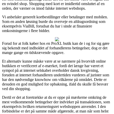
en svindel shop. Shopping med kort er imidlertid omsluttet af en
orden, der værner os imod falske internet webshops.
Vi anbefaler generelt kortbestillinger eller betalinger med mobilen.
Som en anden løsning burde du overveje en afdragsordning som
eksempelvis ViaBill, forudsat du har i sinde at finansiere
omkostningerne i flere bidder.
Forud for at folk køber hos en ProXL butik kan de i og for sig gøre
sig bekendt med indholdet af forhandlerens betingelser, dog er det
mange gange en tidskrævende opgave.
Et alternativ kunne måske være at se nærmere på hvorvidt online
butikken er verificeret af e-mærket, fordi det længe har været et
sympol på at internet selskabet overholder dansk lovgivning,
foruden at internet forhandleren undertiden vurderes af jurister som
har den nødvendige knowhow om vilkårene på området. Dette er
desuden en god mulighed for opbakning, ifald du skulle få besvær
ved din shopping.
Dertil er det at foretrække at du er oppe på mærkerne omkring de
mest vedkommende betingelser der indvirker på transaktionen, som
eksempelvis hvilken returneringsret webshoppen anvender. I den
forbindelse er det på samme måde afgørende, at man når som helst