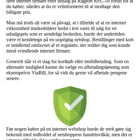
flere internet firmaer efter udsalg på Rigport RPL-16 forud for at
du køber, således at du er velinformeret til at modtage den
billigste pris.
Man må trods alt være så påvagt, at i tilfælde af at en internet
virksomhed markedsfører bedst i test varer til salg for en
udsalgspris som er uendeligt beskeden, burde det undertiden
være et kendetegn på en uoprigtig netshop. Bestillinger med kort
er imidlertid omfavnet af et regulativ, der redder dig som kunde
imod svindlende internet firmaer.
Generelt slår vi et slag for kortkøb eller mobilbetaling. Som en
alternativ mulighed kunne du vælge en afbetalingsløsning som
eksempelvis ViaBill, for så vidt du gerne vil afbetale pengene
senere.
Før nogen køber på en internet webshop burde de reelt gøre sig
bekendt med indholdet af netshoppens handelsvilkår, men det er