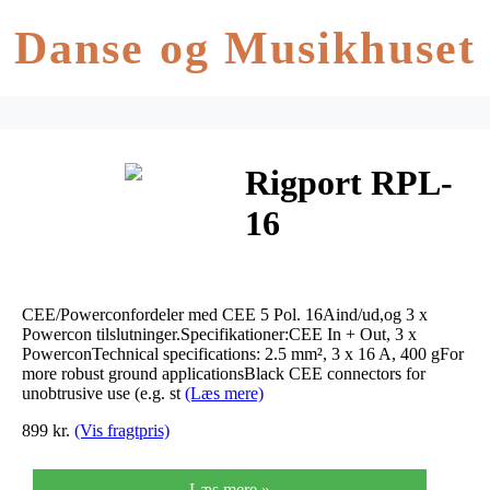
Danse og Musikhuset
Rigport RPL-
16
CEE/Powerconfordeler med CEE 5 Pol. 16Aind/ud,og 3 x
Powercon tilslutninger.Specifikationer:CEE In + Out, 3 x
PowerconTechnical specifications: 2.5 mm², 3 x 16 A, 400 gFor
more robust ground applicationsBlack CEE connectors for
unobtrusive use (e.g. st
(Læs mere)
899 kr.
(Vis fragtpris)
Læs mere »