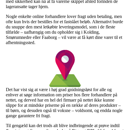
med sikkerhed kan nå at få varerne skippet afsted forinden de
lageransatte tager hjem.
Nogle enkelte online forhandlere lover fragt uden betaling, men
ofte kun hvis der bestilles for et fastslået beløb. Alternativt burde
du snuppe den mest letkøbte leveringsmodel, som i de fleste
tilfælde – uafhængig om du opholder sig i Kolding,
Smørumnedre eller Faaborg – vil være at få kørt dine varer til et
afhentningssted.
Det har vist sig at være i høj grad gnidningsløst for alle og
enhver at søge information om priser hos flere forhandlere på
nettet, og derved har en hel del firmaer på nettet ikke kunne
slippe for at mindske priserne på en række af deres produkter –
til børn, og desuden også til voksne – voldsomt, og endda nogle
gange garantere fri fragt.
Til gengæld kan det trods alt blive indbringende at prøve indtil