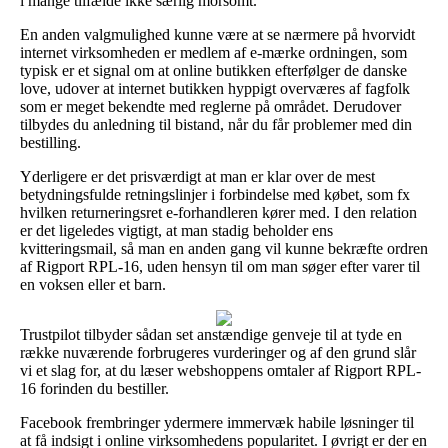
i mange tilfælde ikke særlig morsomt.
En anden valgmulighed kunne være at se nærmere på hvorvidt
internet virksomheden er medlem af e-mærke ordningen, som
typisk er et signal om at online butikken efterfølger de danske
love, udover at internet butikken hyppigt overværes af fagfolk
som er meget bekendte med reglerne på området. Derudover
tilbydes du anledning til bistand, når du får problemer med din
bestilling.
Yderligere er det prisværdigt at man er klar over de mest
betydningsfulde retningslinjer i forbindelse med købet, som fx
hvilken returneringsret e-forhandleren kører med. I den relation
er det ligeledes vigtigt, at man stadig beholder ens
kvitteringsmail, så man en anden gang vil kunne bekræfte ordren
af Rigport RPL-16, uden hensyn til om man søger efter varer til
en voksen eller et barn.
Trustpilot tilbyder sådan set anstændige genveje til at tyde en
række nuværende forbrugeres vurderinger og af den grund slår
vi et slag for, at du læser webshoppens omtaler af Rigport RPL-
16 forinden du bestiller.
Facebook frembringer ydermere immervæk habile løsninger til
at få indsigt i online virksomhedens popularitet. I øvrigt er der en