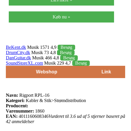
Køb nu »
BeKent.dk
Musik 1571 4,9
Besøg
DrumCity.dk
Musik 73 4,8
Besøg
DanGuitar.dk
Musik 466 4,8
Besøg
SoundStoreXL.com
Musik 229 4,7
Besøg
Webshop
Link
Navn:
Rigport RPL-16
Kategori:
Kabler & Stik>Strømdistribution
Producent:
Varenummer:
1860
EAN:
4011160608346
Vurderet til 3.6 ud af 5 stjerner baseret på
42 anmeldelser