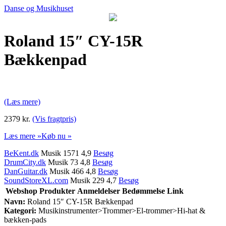
Danse og Musikhuset
Roland 15″ CY-15R
Bækkenpad
(Læs mere)
2379 kr.
(Vis fragtpris)
Læs mere »
Køb nu »
BeKent.dk
Musik 1571 4,9
Besøg
DrumCity.dk
Musik 73 4,8
Besøg
DanGuitar.dk
Musik 466 4,8
Besøg
SoundStoreXL.com
Musik 229 4,7
Besøg
Webshop
Produkter
Anmeldelser
Bedømmelse
Link
Navn:
Roland 15″ CY-15R Bækkenpad
Kategori:
Musikinstrumenter>Trommer>El-trommer>Hi-hat &
bækken-pads