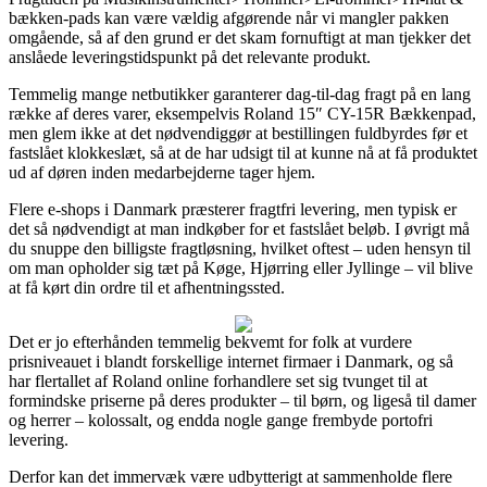
bækken-pads kan være vældig afgørende når vi mangler pakken
omgående, så af den grund er det skam fornuftigt at man tjekker det
anslåede leveringstidspunkt på det relevante produkt.
Temmelig mange netbutikker garanterer dag-til-dag fragt på en lang
række af deres varer, eksempelvis Roland 15″ CY-15R Bækkenpad,
men glem ikke at det nødvendiggør at bestillingen fuldbyrdes før et
fastslået klokkeslæt, så at de har udsigt til at kunne nå at få produktet
ud af døren inden medarbejderne tager hjem.
Flere e-shops i Danmark præsterer fragtfri levering, men typisk er
det så nødvendigt at man indkøber for et fastslået beløb. I øvrigt må
du snuppe den billigste fragtløsning, hvilket oftest – uden hensyn til
om man opholder sig tæt på Køge, Hjørring eller Jyllinge – vil blive
at få kørt din ordre til et afhentningssted.
Det er jo efterhånden temmelig bekvemt for folk at vurdere
prisniveauet i blandt forskellige internet firmaer i Danmark, og så
har flertallet af Roland online forhandlere set sig tvunget til at
formindske priserne på deres produkter – til børn, og ligeså til damer
og herrer – kolossalt, og endda nogle gange frembyde portofri
levering.
Derfor kan det immervæk være udbytterigt at sammenholde flere