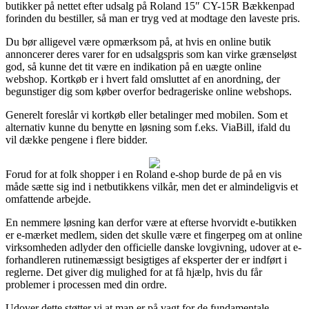
butikker på nettet efter udsalg på Roland 15″ CY-15R Bækkenpad
forinden du bestiller, så man er tryg ved at modtage den laveste pris.
Du bør alligevel være opmærksom på, at hvis en online butik
annoncerer deres varer for en udsalgspris som kan virke grænseløst
god, så kunne det tit være en indikation på en uægte online
webshop. Kortkøb er i hvert fald omsluttet af en anordning, der
begunstiger dig som køber overfor bedrageriske online webshops.
Generelt foreslår vi kortkøb eller betalinger med mobilen. Som et
alternativ kunne du benytte en løsning som f.eks. ViaBill, ifald du
vil dække pengene i flere bidder.
Forud for at folk shopper i en Roland e-shop burde de på en vis
måde sætte sig ind i netbutikkens vilkår, men det er almindeligvis et
omfattende arbejde.
En nemmere løsning kan derfor være at efterse hvorvidt e-butikken
er e-mærket medlem, siden det skulle være et fingerpeg om at online
virksomheden adlyder den officielle danske lovgivning, udover at e-
forhandleren rutinemæssigt besigtiges af eksperter der er indført i
reglerne. Det giver dig mulighed for at få hjælp, hvis du får
problemer i processen med din ordre.
Udover dette støtter vi at man er på vagt for de fundamentale