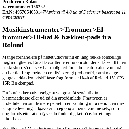
Producent:
Roland
Varenummer:
156232
EAN:
4957054053147
Vurderet til 4.8 ud af 5 stjerner baseret på 11
anmeldelser
Musikinstrumenter>Trommer>El-
trommer>Hi-hat & bækken-pads fra
Roland
Mange forhandlere på nettet udlover nu en lang række forskellige
fragtmuligheder. En af favoritterne er nu om stunder at få sendt til en
pakkeshop, så du selv har mulighed for at hente de købte varer når
du har tid. Fragtmetoden er altså særligt problemfri, samt mange
gange endda den prisbilligste fragtform ved køb af Roland 15″ CY-
15R Bækkenpad.
Du burde alternativt vælge at vælge at få sendt til din
hjemmeadresse eller ud på din arbejdsplads. Fragttypen er
undertiden en smule mere pebret, men samtidig ultra nem. Den mest
letkøbte leveringsudgave er unægtelig at hente varerne selv, som
dog forudsætter at du fysisk befinder dig tæt på e-forretningens
tilholdssted.
Fragttiden på Musikinstrumenter>Trommer>El-trommer>Hi-hat &