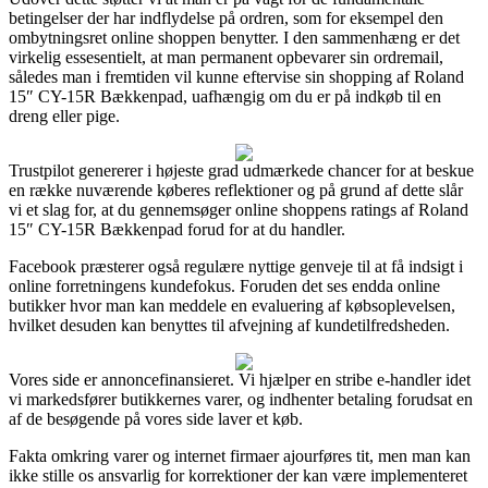
betingelser der har indflydelse på ordren, som for eksempel den
ombytningsret online shoppen benytter. I den sammenhæng er det
virkelig essesentielt, at man permanent opbevarer sin ordremail,
således man i fremtiden vil kunne eftervise sin shopping af Roland
15″ CY-15R Bækkenpad, uafhængig om du er på indkøb til en
dreng eller pige.
Trustpilot genererer i højeste grad udmærkede chancer for at beskue
en række nuværende køberes reflektioner og på grund af dette slår
vi et slag for, at du gennemsøger online shoppens ratings af Roland
15″ CY-15R Bækkenpad forud for at du handler.
Facebook præsterer også regulære nyttige genveje til at få indsigt i
online forretningens kundefokus. Foruden det ses endda online
butikker hvor man kan meddele en evaluering af købsoplevelsen,
hvilket desuden kan benyttes til afvejning af kundetilfredsheden.
Vores side er annoncefinansieret. Vi hjælper en stribe e-handler idet
vi markedsfører butikkernes varer, og indhenter betaling forudsat en
af de besøgende på vores side laver et køb.
Fakta omkring varer og internet firmaer ajourføres tit, men man kan
ikke stille os ansvarlig for korrektioner der kan være implementeret