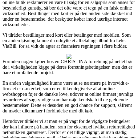
online butik reklamerer en vare til salg for en salgspris som anses for
besynderligt gunstig, så bør det ofte være et tegn på en falsk online
virksomhed. Bestillinger med kort er på den anden side dækket ind
under en bestemmelse, der beskytter køber imod uærlige internet
virksomheder.
Vi tilråder bestillinger med kort eller betalinger med mobilen. Som
en anden løsning kunne du udnytte et afbetalingstilbud fra f.eks.
ViaBill, for så vidt du agter at finansiere regningen i flere bidder.
Forinden nogen køber hos en CHRISTINA forretning på nettet bør
de i virkeligheden kigge på deres forretningsbetingelser, men det er
bare et omfattende projekt.
En anden valgmulighed kunne være at se nærmere på hvorvidt e-
firmaet er e-mærket, som er en tilkendegivelse af at online
webshoppen føjer de danske love, udover at online firmaet jævnligt
revurderes af sagkyndige som har nøje kendskab til de gældende
bestemmelser. Dette er desuden en god chance for support, såfremt
du møder dilemmaer i forbindelse med dit køb.
Herudover tilråder vi at man er på vagt for de vigtigste betingelser
der kan influere på handlen, som for eksempel hvilken returrettighed
netbutikken garanterer. Derfor er det tillige vigtigt, at man stadig
beholder ens faktura e-mail, således man når som helst kan vidne om