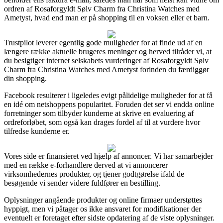
ordren af Rosaforgyldt Sølv Charm fra Christina Watches med
Ametyst, hvad end man er på shopping til en voksen eller et barn.
Trustpilot leverer egentlig gode muligheder for at finde ud af en
længere række aktuelle brugeres meninger og herved tilråder vi, at
du besigtiger internet selskabets vurderinger af Rosaforgyldt Sølv
Charm fra Christina Watches med Ametyst forinden du færdiggør
din shopping.
Facebook resulterer i ligeledes evigt pålidelige muligheder for at få
en idé om netshoppens popularitet. Foruden det ser vi endda online
forretninger som tilbyder kunderne at skrive en evaluering af
ordreforløbet, som også kan drages fordel af til at vurdere hvor
tilfredse kunderne er.
Vores side er finansieret ved hjælp af annoncer. Vi har samarbejder
med en række e-forhandlere derved at vi annoncerer
virksomhedernes produkter, og tjener godtgørelse ifald de
besøgende vi sender videre fuldfører en bestilling.
Oplysninger angående produkter og online firmaer understøttes
hyppigt, men vi påtager os ikke ansvaret for modifikationer der
eventuelt er foretaget efter sidste opdatering af de viste oplysninger.