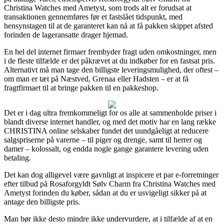
Christina Watches med Ametyst, som trods alt er forudsat at
transaktionen gennemføres før et fastslået tidspunkt, med
hensynstagen til at de garanteret kan nå at få pakken skippet afsted
forinden de lageransatte drager hjemad.
En hel del internet firmaer frembyder fragt uden omkostninger, men
i de fleste tilfælde er det påkrævet at du indkøber for en fastsat pris.
Alternativt må man tage den billigste leveringsmulighed, der oftest –
om man er tæt på Næstved, Grenaa eller Hadsten – er at få
fragtfirmaet til at bringe pakken til en pakkeshop.
Det er i dag ultra fremkommeligt for os alle at sammenholde priser i
blandt diverse internet handler, og med det motiv har en lang række
CHRISTINA online selskaber fundet det uundgåeligt at reducere
salgspriserne på varerne – til piger og drenge, samt til herrer og
damer – kolossalt, og endda nogle gange garantere levering uden
betaling.
Det kan dog alligevel være gavnligt at inspicere et par e-forretninger
efter tilbud på Rosaforgyldt Sølv Charm fra Christina Watches med
Ametyst forinden du køber, sådan at du er usvigeligt sikker på at
antage den billigste pris.
Man bør ikke desto mindre ikke undervurdere, at i tilfælde af at en