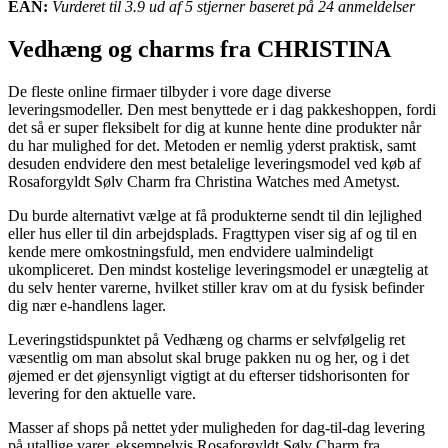
EAN:
Vurderet til 3.9 ud af 5 stjerner baseret på 24 anmeldelser
Vedhæng og charms fra CHRISTINA
De fleste online firmaer tilbyder i vore dage diverse
leveringsmodeller. Den mest benyttede er i dag pakkeshoppen, fordi
det så er super fleksibelt for dig at kunne hente dine produkter når
du har mulighed for det. Metoden er nemlig yderst praktisk, samt
desuden endvidere den mest betalelige leveringsmodel ved køb af
Rosaforgyldt Sølv Charm fra Christina Watches med Ametyst.
Du burde alternativt vælge at få produkterne sendt til din lejlighed
eller hus eller til din arbejdsplads. Fragttypen viser sig af og til en
kende mere omkostningsfuld, men endvidere ualmindeligt
ukompliceret. Den mindst kostelige leveringsmodel er unægtelig at
du selv henter varerne, hvilket stiller krav om at du fysisk befinder
dig nær e-handlens lager.
Leveringstidspunktet på Vedhæng og charms er selvfølgelig ret
væsentlig om man absolut skal bruge pakken nu og her, og i det
øjemed er det øjensynligt vigtigt at du efterser tidshorisonten for
levering for den aktuelle vare.
Masser af shops på nettet yder muligheden for dag-til-dag levering
på utallige varer, eksempelvis Rosaforgyldt Sølv Charm fra