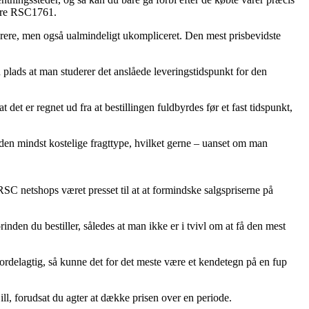
fire RSC1761.
dyrere, men også ualmindeligt ukompliceret. Den mest prisbevidste
n plads at man studerer det anslåede leveringstidspunkt for den
er regnet ud fra at bestillingen fuldbyrdes før et fast tidspunkt,
 den mindst kostelige fragttype, hvilket gerne – uanset om man
 RSC netshops været presset til at at formindske salgspriserne på
den du bestiller, således at man ikke er i tvivl om at få den mest
 fordelagtig, så kunne det for det meste være et kendetegn på en fup
ill, forudsat du agter at dække prisen over en periode.