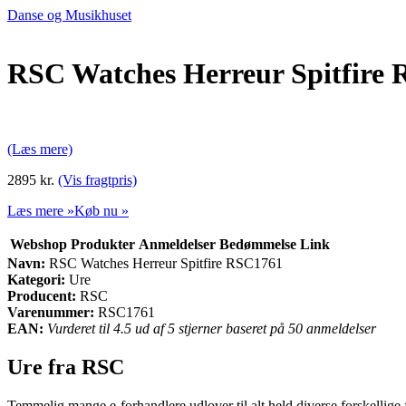
Danse og Musikhuset
RSC Watches Herreur Spitfire
(Læs mere)
2895 kr.
(Vis fragtpris)
Læs mere »
Køb nu »
Webshop
Produkter
Anmeldelser
Bedømmelse
Link
Navn:
RSC Watches Herreur Spitfire RSC1761
Kategori:
Ure
Producent:
RSC
Varenummer:
RSC1761
EAN:
Vurderet til 4.5 ud af 5 stjerner baseret på 50 anmeldelser
Ure fra RSC
Temmelig mange e-forhandlere udlover til alt held diverse forskellige