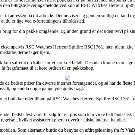
da den billigste leveringsmetode ved køb af RSC Watches Herreur Spit
er til adressen på dit arbejde. Denne viser sig gennemsnitligt en tand 
at du er lige ved e-forretningens tilholdssted.
har brug for din pakke omgående, og af den grund er det uden tvivl på si
ksempelvis RSC Watches Herreur Spitfire RSC1761, men glem ikke at det 
n medarbejderne tager hjem.
pisk kun såfremt du køber for et konkret beløb. Desuden kunne man tage
få fragtfirmaet til at køre ordren til en pakkeshop.
e de bedste priser fra diverse internet foretagender, og så har de fleste
ossalt, og endda nogle gange yde gratis fragt.
net butikker efter tilbud på RSC Watches Herreur Spitfire RSC1761 forin
nder bedst i test varer til salg for en pris som kan virke helt fantastisk
egelsæt, hvilket assisterer køberen overfor falske internet handler.
d mobilen. Som alternativ burde du benytte en afdragsløsning fra fx ViaB