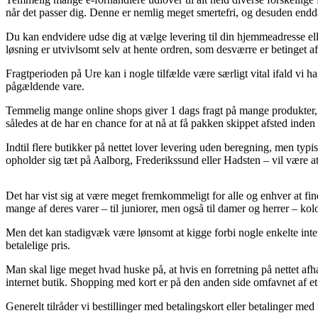
når det passer dig. Denne er nemlig meget smertefri, og desuden end
Du kan endvidere udse dig at vælge levering til din hjemmeadresse ell
løsning er utvivlsomt selv at hente ordren, som desværre er betinget af 
Fragtperioden på Ure kan i nogle tilfælde være særligt vital ifald vi 
pågældende vare.
Temmelig mange online shops giver 1 dags fragt på mange produkter, e
således at de har en chance for at nå at få pakken skippet afsted inde
Indtil flere butikker på nettet lover levering uden beregning, men ty
opholder sig tæt på Aalborg, Frederikssund eller Hadsten – vil være at 
Det har vist sig at være meget fremkommeligt for alle og enhver at find
mange af deres varer – til juniorer, men også til damer og herrer – kol
Men det kan stadigvæk være lønsomt at kigge forbi nogle enkelte inter
betalelige pris.
Man skal lige meget hvad huske på, at hvis en forretning på nettet afhæ
internet butik. Shopping med kort er på den anden side omfavnet af et r
Generelt tilråder vi bestillinger med betalingskort eller betalinger me