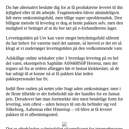
Du bør alternativt beslutte dig for at få produkterne leveret til din
lejlighed eller til dit arbejde. Fragtmetoden bliver almindeligvis
lidt mere omkostningsfuld, men tillige super uproblematisk. Den
billigste metode til levering er dog at hente pakken selv, men den
mulighed er betinget af at du bor tæt på e-forhandlerens lager.
Leveringstiden på Ure kan være meget betydningsfuld såfremt
du har behov for varerne med det samme, så herved er det ret så
klogt at vi undersøger leveringstiden på den vedkommende vare.
Adskillige online selskaber yder 1 hverdags levering på en hel
del varer, eksempelvis Saphilite A69468S0P Herreur, men det
regnes ud fra at ordren aflægges før et fastsat klokkeslæt, så de
har udsigt til at kunne nå at få pakken klar inden
pakkepersonalet har fri.
Indtil flere outlets på nettet yder fragt uden omkostninger, men i
de fleste tilfælde er det forbeholdt når der handles for en fastsat
pris. Derudover bør man foretrække den mest betalelige form for
levering, som oftest – uden hensyn til om du befinder sig ved
Silkeborg, Aabenraa eller Hinnerup – vil blive at få leveret
pakken til et afhentningssted.
Det er efterhånden ualmindeligt ukompliceret for internetbrugere