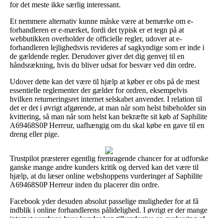
for det meste ikke særlig interessant.
Et nemmere alternativ kunne måske være at bemærke om e-
forhandleren er e-mærket, fordi det typisk er et tegn på at
webbutikken overholder de officielle regler, udover at e-
forhandleren lejlighedsvis revideres af sagkyndige som er inde i
de gældende regler. Derudover giver det dig genvej til en
håndsrækning, hvis du bliver udsat for besvær ved din ordre.
Udover dette kan det være til hjælp at køber er obs på de mest
essentielle reglementer der gælder for ordren, eksempelvis
hvilken returneringsret internet selskabet anvender. I relation til
det er det i øvrigt afgørende, at man når som helst bibeholder sin
kvittering, så man når som helst kan bekræfte sit køb af Saphilite
A69468S0P Herreur, uafhængig om du skal købe en gave til en
dreng eller pige.
Trustpilot præsterer egentlig fremragende chancer for at udforske
ganske mange andre kunders kritik og derved kan det være til
hjælp, at du læser online webshoppens vurderinger af Saphilite
A69468S0P Herreur inden du placerer din ordre.
Facebook yder desuden absolut passelige muligheder for at få
indblik i online forhandlerens pålidelighed. I øvrigt er der mange