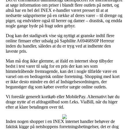
at søge information om priser i blandt flere outlets på nettet, og
altså har en hel del INEX e-handler været presset til at at
nedsætte salgspriserne på en række af deres varer – til drenge og
piger, og endvidere også til herrer og damer – drastisk, og endda
nogle gange byde på fragt uden gebyr.
Dog kan det stadigvæk vise sig nyttigt at granske indtil flere
online firmaer efter udsalg på Saphilite A69468S0P Herreur
inden du handler, således at du er tryg ved at indhente den
laveste pris.
Man må dog ikke glemme, at ifald en internet shop tilbyder
bedst i test varer til salg for en pris der kan ses som
himmelråbende fremragende, kan det i nogle tilfælde være en
varsel om en bedragerisk online forretning. Shopping med kort
er ikke desto mindre en del af Indsigelsesordningen, der
begunstiger dig som køber overfor uægte online outlets.
Vi foreslår generelt kortkøb eller MobilePay. Alternativt bør du
drage nytte af et afdragstilbud som f.eks. ViaBill, når du higer
efter at klare betalingen over tid.
Inden nogen shopper i en INEX internet handler behøver de
faktisk kigge på netshoppens forretningsbetingelser, det er dog