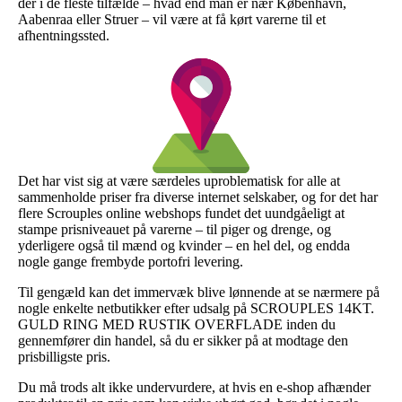
der i de fleste tilfælde – hvad end man er nær København,
Aabenraa eller Struer – vil være at få kørt varerne til et
afhentningssted.
Det har vist sig at være særdeles uproblematisk for alle at
sammenholde priser fra diverse internet selskaber, og for det har
flere Scrouples online webshops fundet det uundgåeligt at
stampe prisniveauet på varerne – til piger og drenge, og
yderligere også til mænd og kvinder – en hel del, og endda
nogle gange frembyde portofri levering.
Til gengæld kan det immervæk blive lønnende at se nærmere på
nogle enkelte netbutikker efter udsalg på SCROUPLES 14KT.
GULD RING MED RUSTIK OVERFLADE inden du
gennemfører din handel, så du er sikker på at modtage den
prisbilligste pris.
Du må trods alt ikke undervurdere, at hvis en e-shop afhænder