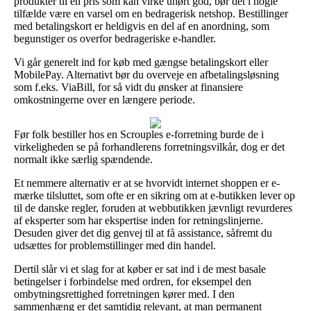
produkter til en pris som kan virke uhørt god, bør det i nogle
tilfælde være en varsel om en bedragerisk netshop. Bestillinger
med betalingskort er heldigvis en del af en anordning, som
begunstiger os overfor bedrageriske e-handler.
Vi går generelt ind for køb med gængse betalingskort eller
MobilePay. Alternativt bør du overveje en afbetalingsløsning
som f.eks. ViaBill, for så vidt du ønsker at finansiere
omkostningerne over en længere periode.
Før folk bestiller hos en Scrouples e-forretning burde de i
virkeligheden se på forhandlerens forretningsvilkår, dog er det
normalt ikke særlig spændende.
Et nemmere alternativ er at se hvorvidt internet shoppen er e-
mærke tilsluttet, som ofte er en sikring om at e-butikken lever op
til de danske regler, foruden at webbutikken jævnligt revurderes
af eksperter som har ekspertise inden for retningslinjerne.
Desuden giver det dig genvej til at få assistance, såfremt du
udsættes for problemstillinger med din handel.
Dertil slår vi et slag for at køber er sat ind i de mest basale
betingelser i forbindelse med ordren, for eksempel den
ombytningsrettighed forretningen kører med. I den
sammenhæng er det samtidig relevant, at man permanent