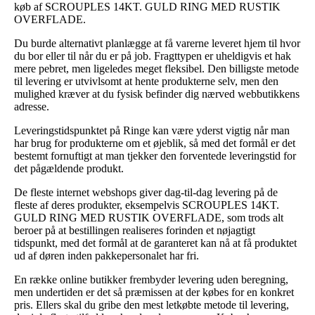
køb af SCROUPLES 14KT. GULD RING MED RUSTIK
OVERFLADE.
Du burde alternativt planlægge at få varerne leveret hjem til hvor
du bor eller til når du er på job. Fragttypen er uheldigvis et hak
mere pebret, men ligeledes meget fleksibel. Den billigste metode
til levering er utvivlsomt at hente produkterne selv, men den
mulighed kræver at du fysisk befinder dig nærved webbutikkens
adresse.
Leveringstidspunktet på Ringe kan være yderst vigtig når man
har brug for produkterne om et øjeblik, så med det formål er det
bestemt fornuftigt at man tjekker den forventede leveringstid for
det pågældende produkt.
De fleste internet webshops giver dag-til-dag levering på de
fleste af deres produkter, eksempelvis SCROUPLES 14KT.
GULD RING MED RUSTIK OVERFLADE, som trods alt
beroer på at bestillingen realiseres forinden et nøjagtigt
tidspunkt, med det formål at de garanteret kan nå at få produktet
ud af døren inden pakkepersonalet har fri.
En række online butikker frembyder levering uden beregning,
men undertiden er det så præmissen at der købes for en konkret
pris. Ellers skal du gribe den mest letkøbte metode til levering,