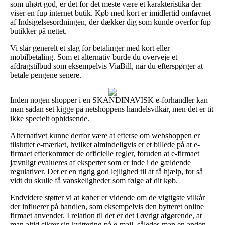
som uhørt god, er det for det meste være et karakteristika der
viser en fup internet butik. Køb med kort er imidlertid omfavnet
af Indsigelsesordningen, der dækker dig som kunde overfor fup
butikker på nettet.
Vi slår generelt et slag for betalinger med kort eller
mobilbetaling. Som et alternativ burde du overveje et
afdragstilbud som eksempelvis ViaBill, når du efterspørger at
betale pengene senere.
Inden nogen shopper i en SKANDINAVISK e-forhandler kan
man sådan set kigge på netshoppens handelsvilkår, men det er tit
ikke specielt ophidsende.
Alternativet kunne derfor være at efterse om webshoppen er
tilsluttet e-mærket, hvilket almindeligvis er et billede på at e-
firmaet efterkommer de officielle regler, foruden at e-firmaet
jævnligt evalueres af eksperter som er inde i de gældende
regulativer. Det er en rigtig god lejlighed til at få hjælp, for så
vidt du skulle få vanskeligheder som følge af dit køb.
Endvidere støtter vi at køber er vidende om de vigtigste vilkår
der influerer på handlen, som eksempelvis den bytteret online
firmaet anvender. I relation til det er det i øvrigt afgørende, at
man altid sikrer sin kvittering på e-mail, således man en anden