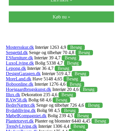
Køb nu »
Mostersskur.dk
Interiør 1263 4,9
Besøg
Sengetid.dk
Senge og tilbehør 70 4,8
Besøg
ESfurniture.dk
Interiør 39 4,7
Besøg
LuxoLiving.dk
Bolig 5338 4,7
Besøg
Lepong.dk
Interiør 36 4,7
Besøg
DesignGaragen.dk
Interiør 519 4,7
Besøg
MoreLand.dk
Have 5148 4,65
Besøg
Boboonline.dk
Interiør 1276 4,6
Besøg
Hoejgaardbrugskunst.dk
Interiør 20 4,6
Besøg
Illux.dk
Dekoration 235 4,6
Besøg
RAW58.dk
Bolig 68 4,6
Besøg
BedreNætter.dk
Senge og tilbehør 726 4,6
Besøg
Bydahlliving.dk
Bolig 98 4,5
Besøg
MøbelKompagniet.dk
Bolig 239 4,5
Besøg
Plantetorvet.dk
Planter og blomster 6440 4,45
Besøg
TrendyLiving.dk
Interiør 1306 4,4
Besøg