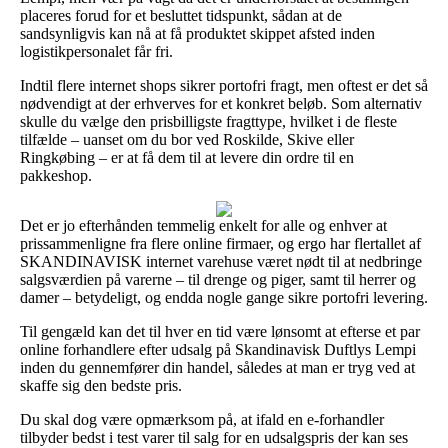
placeres forud for et besluttet tidspunkt, sådan at de
sandsynligvis kan nå at få produktet skippet afsted inden
logistikpersonalet får fri.
Indtil flere internet shops sikrer portofri fragt, men oftest er det så
nødvendigt at der erhverves for et konkret beløb. Som alternativ
skulle du vælge den prisbilligste fragttype, hvilket i de fleste
tilfælde – uanset om du bor ved Roskilde, Skive eller
Ringkøbing – er at få dem til at levere din ordre til en
pakkeshop.
Det er jo efterhånden temmelig enkelt for alle og enhver at
prissammenligne fra flere online firmaer, og ergo har flertallet af
SKANDINAVISK internet varehuse været nødt til at nedbringe
salgsværdien på varerne – til drenge og piger, samt til herrer og
damer – betydeligt, og endda nogle gange sikre portofri levering.
Til gengæld kan det til hver en tid være lønsomt at efterse et par
online forhandlere efter udsalg på Skandinavisk Duftlys Lempi
inden du gennemfører din handel, således at man er tryg ved at
skaffe sig den bedste pris.
Du skal dog være opmærksom på, at ifald en e-forhandler
tilbyder bedst i test varer til salg for en udsalgspris der kan ses