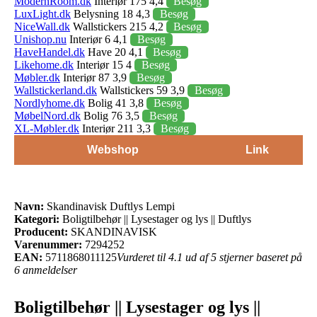
ModernRoom.dk
Interiør 175 4,4
Besøg
LuxLight.dk
Belysning 18 4,3
Besøg
NiceWall.dk
Wallstickers 215 4,2
Besøg
Unishop.nu
Interiør 6 4,1
Besøg
HaveHandel.dk
Have 20 4,1
Besøg
Likehome.dk
Interiør 15 4
Besøg
Møbler.dk
Interiør 87 3,9
Besøg
Wallstickerland.dk
Wallstickers 59 3,9
Besøg
Nordlyhome.dk
Bolig 41 3,8
Besøg
MøbelNord.dk
Bolig 76 3,5
Besøg
XL-Møbler.dk
Interiør 211 3,3
Besøg
Webshop
Link
Navn:
Skandinavisk Duftlys Lempi
Kategori:
Boligtilbehør || Lysestager og lys || Duftlys
Producent:
SKANDINAVISK
Varenummer:
7294252
EAN:
5711868011125
Vurderet til 4.1 ud af 5 stjerner baseret på
6 anmeldelser
Boligtilbehør || Lysestager og lys ||