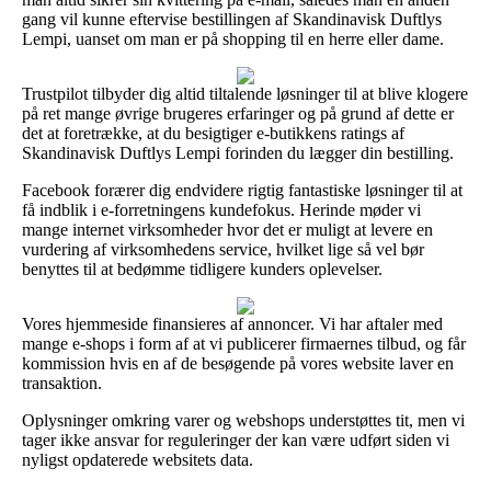
gang vil kunne eftervise bestillingen af Skandinavisk Duftlys
Lempi, uanset om man er på shopping til en herre eller dame.
Trustpilot tilbyder dig altid tiltalende løsninger til at blive klogere
på ret mange øvrige brugeres erfaringer og på grund af dette er
det at foretrække, at du besigtiger e-butikkens ratings af
Skandinavisk Duftlys Lempi forinden du lægger din bestilling.
Facebook forærer dig endvidere rigtig fantastiske løsninger til at
få indblik i e-forretningens kundefokus. Herinde møder vi
mange internet virksomheder hvor det er muligt at levere en
vurdering af virksomhedens service, hvilket lige så vel bør
benyttes til at bedømme tidligere kunders oplevelser.
Vores hjemmeside finansieres af annoncer. Vi har aftaler med
mange e-shops i form af at vi publicerer firmaernes tilbud, og får
kommission hvis en af de besøgende på vores website laver en
transaktion.
Oplysninger omkring varer og webshops understøttes tit, men vi
tager ikke ansvar for reguleringer der kan være udført siden vi
nyligst opdaterede websitets data.