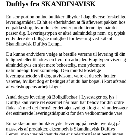
Duftlys fra SKANDINAVISK
En stor portion online butikker tilbyder i dag diverse forskellige
leveringsmåder. Et hit er efterhånden at få afleveret pakken hos
en pakkeshop, hvor du selv henter produkterne lige når det
passer dig. Leveringstypen er altså ualmindeligt nem, og typisk
endvidere den billigste mulighed for levering ved køb af
Skandinavisk Duftlys Lempi.
Du kunne endvidere vælge at bestille varerne til levering til din
lejlighed eller til adressen hvor du arbejder. Fragttypen viser sig
almindeligvis en sjat mere bekostelig, men ydermere
ualmindeligt fremkommelig. Den mindst kostelige
leveringsmetode vil dog utvivlsomt være at du selv henter
varerne, hvilket dog er betinget af at du har bopæl i kort afstand
af webshoppens arbejdslager.
Antal dages levering på Boligtilbehør || Lysestager og lys ||
Duftlys kan være ret essentiel når man har behov for din ordre
fluks, så med det formål er det øjensynligt klogt at vi undersøger
det estimerede leveringstidspunkt for den vedkommende vare.
En række online butikker yder levering på næste hverdag på
massevis af produkter, eksempelvis Skandinavisk Duftlys
Lempi, men vær på vagt da det er underforstået at bestillingen