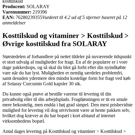
kosttilskud
Producent:
SOLARAY
Varenummer:
219396
EAN:
76280239355
Vurderet til 4.2 ud af 5 stjerner baseret på 12
anmeldelser
Kosttilskud og vitaminer > Kosttilskud >
Øvrige kosttilskud fra SOLARAY
Størstedelen af forhandlere på nettet tildeler på nuværende tidspunkt
et stort udvalg af muligheder for fragt. En af de populære er i vore
dage pakkeshops, og så skal du blot gå forbi efter din nyindkøbte
vare når du har lyst. Muligheden er nemlig særdeles problemfri,
samt desuden ydermere den mindst kostelige form for fragt ved køb
af Solaray Curcumin Gold kapsler 30 stk.
Du kunne også prøve at bestille varerne til levering til din
privatbolig eller til din arbejdsplads. Fragtløsningen er tit en smule
mere bekostelig, men endda i høj grad simpel. Den mest prisbevidste
mulighed for levering vil dog utvivlsomt være at hente pakken selv,
hvilket dog kræver at du har bopæl i kort afstand af internet
virksomhedens bopæl.
Antal dages levering på Kosttilskud og vitaminer > Kosttilskud >