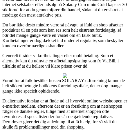
internet selskaber efter udsalg på Solaray Curcumin Gold kapsler 30
stk forud for at du gennemfører din handel, sådan at du er sikret at
modtage den mest attraktive pris.
Du bør ikke desto mindre være så påvagt, at ifald en shop afsætter
produkter til en pris som kan ses som helt ekstremt fordelagtig, så
bør det mange gange være en varsel om en falsk butik.
Kortbetalinger er dog dækket ind under et regulativ, som beskytter
kunden overfor uærlige e-handler.
Generelt tilråder vi kortbetalinger eller mobilbetaling. Som et
alternativ kan du udnytte en afbetalingsløsning som fx ViaBill, i
tilfælde af at du hellere vil klare prisen over tid.
Forud for at folk bestiller hos en SOLARAY e-forretning kunne de
helt sikkert betragte butikkens forretningsaftale, det er dog mange
gange ikke specielt ophidsende.
Et alternativt forslag er at finde ud af hvorvidt online webshoppen er
e-mærket medlem, eftersom det er en forsikring om at netshoppen
følger de danske regler, tillige med at internet shoppen ofte
revurderes af specialister der forstår de gældende regulativer.
Derudover giver det dig anledning til at få hjælp, for så vidt du
skulle få problemstillinger med din shopping.