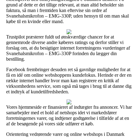
grund af dette er det tillige relevant, at man altid beholder sin
faktura, så man i fremtiden kan eftervise sin ordre af
Svanehalsmikrofon – EMG-330P, uden hensyn til om man skal
købe til en kvinde eller mand.
Trustpilot præsterer fuldt ud ønskværdige chancer for at
gennemrode diverse andre køberes ratings og derfor stiller vi
forslag om, at du besigtiger internet forretningens vurderinger af
Svanehalsmikrofon – EMG-330P forinden du lægger din
bestilling.
Facebook frembringer desuden ret så gavnlige muligheder for at
få en idé om online webshoppens kundefokus. Herinde er der en
række internet handler hvor man kan registrere en kritik af
virksomhedens service, som også må tages i brug til at danne dig
et indtryk af kundetilfredsheden.
Vores hjemmeside er finansieret af indtægter fra annoncer. Vi har
samarbejder med et hold af netshops idet vi markedsfører
forretningernes varer, og indtjener godtgørelse i tilfælde af at en
af de besøgende på vores side udfører et køb.
Orientering vedrørende varer og online webshops i Danmark