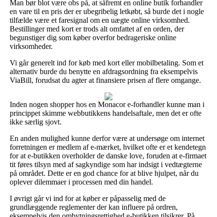
Man bør blot være obs på, at såfremt en online butik forhandler
en vare til en pris der er ubegribelig letkøbt, så burde det i nogle
tilfælde være et faresignal om en uægte online virksomhed.
Bestillinger med kort er trods alt omfattet af en orden, der
begunstiger dig som køber overfor bedrageriske online
virksomheder.
Vi går generelt ind for køb med kort eller mobilbetaling. Som et
alternativ burde du benytte en afdragsordning fra eksempelvis
ViaBill, forudsat du agter at finansiere prisen af flere omgange.
Inden nogen shopper hos en Monacor e-forhandler kunne man i
princippet skimme webbutikkens handelsaftale, men det er ofte
ikke særlig sjovt.
En anden mulighed kunne derfor være at undersøge om internet
forretningen er medlem af e-mærket, hvilket ofte er et kendetegn
for at e-butikken overholder de danske love, foruden at e-firmaet
tit føres tilsyn med af sagkyndige som har indsigt i vedtægterne
på området. Dette er en god chance for at blive hjulpet, når du
oplever dilemmaer i processen med din handel.
I øvrigt går vi ind for at køber er påpasselig med de
grundlæggende reglementer der kan influere på ordren,
eksempelvis den ombytningsrettighed e-butikken tilsikrer. På