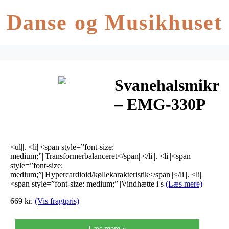
Danse og Musikhuset
Svanehalsmikro
– EMG-330P
<ul||. <li||<span style=”font-size:
medium;”||Transformerbalanceret</span||</li||. <li||<span
style=”font-size:
medium;”||Hypercardioid/køllekarakteristik</span||</li||. <li||
<span style=”font-size: medium;”||Vindhætte i s
(Læs mere)
669 kr.
(Vis fragtpris)
Læs mere »