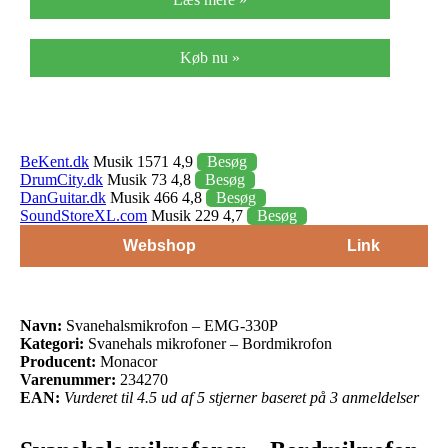
Køb nu »
BeKent.dk
Musik 1571 4,9
Besøg
DrumCity.dk
Musik 73 4,8
Besøg
DanGuitar.dk
Musik 466 4,8
Besøg
SoundStoreXL.com
Musik 229 4,7
Besøg
Webshop
Link
Navn:
Svanehalsmikrofon – EMG-330P
Kategori:
Svanehals mikrofoner – Bordmikrofon
Producent:
Monacor
Varenummer:
234270
EAN:
Vurderet til 4.5 ud af 5 stjerner baseret på 3 anmeldelser