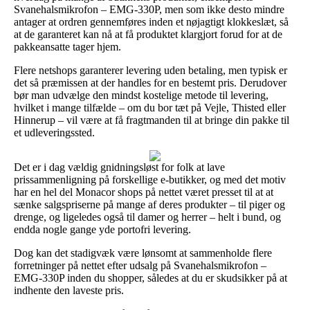
Svanehalsmikrofon – EMG-330P, men som ikke desto mindre
antager at ordren gennemføres inden et nøjagtigt klokkeslæt, så
at de garanteret kan nå at få produktet klargjort forud for at de
pakkeansatte tager hjem.
Flere netshops garanterer levering uden betaling, men typisk er
det så præmissen at der handles for en bestemt pris. Derudover
bør man udvælge den mindst kostelige metode til levering,
hvilket i mange tilfælde – om du bor tæt på Vejle, Thisted eller
Hinnerup – vil være at få fragtmanden til at bringe din pakke til
et udleveringssted.
Det er i dag vældig gnidningsløst for folk at lave
prissammenligning på forskellige e-butikker, og med det motiv
har en hel del Monacor shops på nettet været presset til at at
sænke salgspriserne på mange af deres produkter – til piger og
drenge, og ligeledes også til damer og herrer – helt i bund, og
endda nogle gange yde portofri levering.
Dog kan det stadigvæk være lønsomt at sammenholde flere
forretninger på nettet efter udsalg på Svanehalsmikrofon –
EMG-330P inden du shopper, således at du er skudsikker på at
indhente den laveste pris.