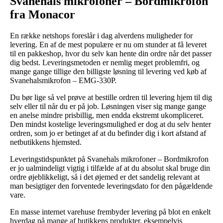
Svanehals mikrofoner – Bordmikrofon
fra Monacor
En række netshops foreslår i dag alverdens muligheder for
levering. En af de mest populære er nu om stunder at få leveret
til en pakkeshop, hvor du selv kan hente din ordre når det passer
dig bedst. Leveringsmetoden er nemlig meget problemfri, og
mange gange tillige den billigste løsning til levering ved køb af
Svanehalsmikrofon – EMG-330P.
Du bør lige så vel prøve at bestille ordren til levering hjem til dig
selv eller til når du er på job. Løsningen viser sig mange gange
en anelse mindre prisbillig, men endda ekstremt ukompliceret.
Den mindst kostelige leveringsmulighed er dog at du selv henter
ordren, som jo er betinget af at du befinder dig i kort afstand af
netbutikkens hjemsted.
Leveringstidspunktet på Svanehals mikrofoner – Bordmikrofon
er jo ualmindeligt vigtig i tilfælde af at du absolut skal bruge din
ordre øjeblikkeligt, så i det øjemed er det sandelig relevant at
man besigtiger den forventede leveringsdato for den pågældende
vare.
En masse internet varehuse frembyder levering på blot en enkelt
hverdag på mange af butikkens produkter, eksempelvis