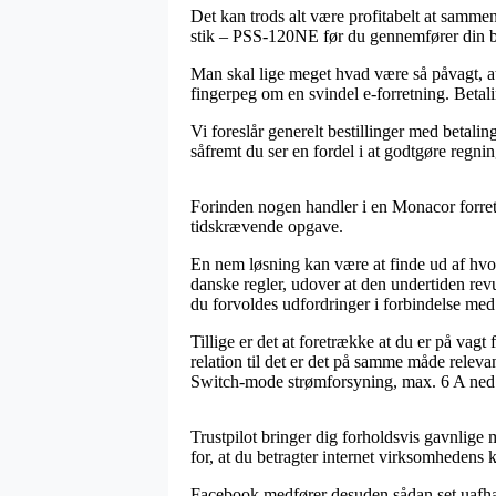
Det kan trods alt være profitabelt at samme
stik – PSS-120NE før du gennemfører din bes
Man skal lige meget hvad være så påvagt, at
fingerpeg om en svindel e-forretning. Betali
Vi foreslår generelt bestillinger med betali
såfremt du ser en fordel i at godtgøre regni
Forinden nogen handler i en Monacor forretn
tidskrævende opgave.
En nem løsning kan være at finde ud af hvor
danske regler, udover at den undertiden revu
du forvoldes udfordringer i forbindelse med
Tillige er det at foretrække at du er på vag
relation til det er det på samme måde relev
Switch-mode strømforsyning, max. 6 A ned f
Trustpilot bringer dig forholdsvis gavnlige 
for, at du betragter internet virksomhedens
Facebook medfører desuden sådan set uafhæng