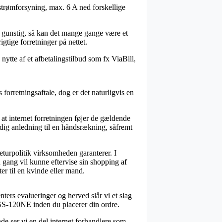
strømforsyning, max. 6 A ned forskellige
g gunstig, så kan det mange gange være et
gtige forretninger på nettet.
nytte af et afbetalingstilbud som fx ViaBill,
orretningsaftale, dog er det naturligvis en
at internet forretningen føjer de gældende
t dig anledning til en håndsrækning, såfremt
eturpolitik virksomheden garanterer. I
 gang vil kunne eftervise sin shopping af
r til en kvinde eller mand.
ters evalueringer og herved slår vi et slag
PSS-120NE inden du placerer din ordre.
e ser vi en del internet forhandlere som