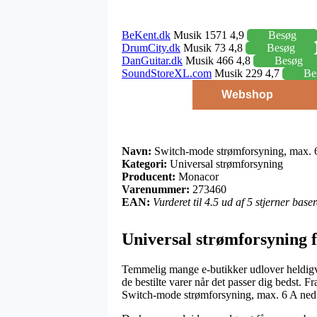
BeKent.dk
Musik 1571 4,9
Besøg
DrumCity.dk
Musik 73 4,8
Besøg
DanGuitar.dk
Musik 466 4,8
Besøg
SoundStoreXL.com
Musik 229 4,7
Be
Webshop
Navn:
Switch-mode strømforsyning, max. 6
Kategori:
Universal strømforsyning
Producent:
Monacor
Varenummer:
273460
EAN:
Vurderet til 4.5 ud af 5 stjerner bas
Universal strømforsyning
Temmelig mange e-butikker udlover heldigvi
de bestilte varer når det passer dig bedst. 
Switch-mode strømforsyning, max. 6 A ned 