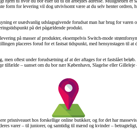
t hjem til hvor du bor eller ud til dit arbejdes adresse. Muligheden er 
 form for levering vil dog utvivlsomt være at du selv henter ordren, hv
syning er usædvanlig udslagsgivende forudsat man har brug for varen om
everingstidspunkt på det pågældende produkt.
g levering på masser af produkter, eksempelvis Switch-mode strømforsyn
llingen placeres forud for et fastsat tidspunkt, med hensynstagen til at
ng, men oftest under forudsætning af at der aftages for et fastslået bel
e tilfælde – uanset om du bor nær København, Slagelse eller Gilleleje – e
dere prisniveauet hos forskellige online butikker, og for det har massevi
deres varer – til juniorer, og samtidig til mænd og kvinder – betragteli