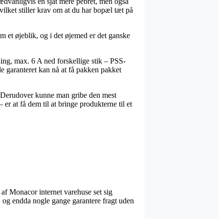
sædvanligvis en sjat mere pebret, men også
ilket stiller krav om at du har bopæl tæt på
 et øjeblik, og i det øjemed er det ganske
ing, max. 6 A ned forskellige stik – PSS-
 de garanteret kan nå at få pakken pakket
øb. Derudover kunne man gribe den mest
r at få dem til at bringe produkterne til et
s af Monacor internet varehuse set sig
gt, og endda nogle gange garantere fragt uden