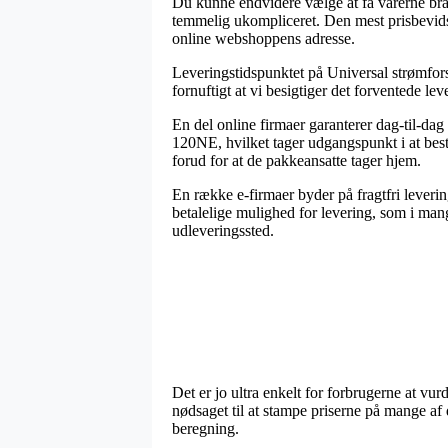
Du kunne endvidere vælge at få varerne brag
temmelig ukompliceret. Den mest prisbevidste
online webshoppens adresse.
Leveringstidspunktet på Universal strømfor
fornuftigt at vi besigtiger det forventede l
En del online firmaer garanterer dag-til-da
120NE, hvilket tager udgangspunkt i at besti
forud for at de pakkeansatte tager hjem.
En række e-firmaer byder på fragtfri leveri
betalelige mulighed for levering, som i mang
udleveringssted.
Det er jo ultra enkelt for forbrugerne at vur
nødsaget til at stampe priserne på mange af 
beregning.