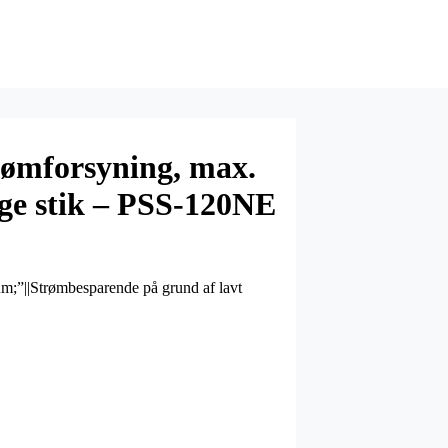
rømforsyning, max.
ige stik – PSS-120NE
ium;”||Strømbesparende på grund af lavt