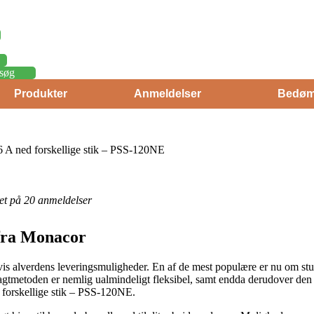
søg
Produkter
Anmeldelser
Bedøm
 A ned forskellige stik – PSS-120NE
eret på 20 anmeldelser
 fra Monacor
s alverdens leveringsmuligheder. En af de mest populære er nu om stun
Fragtmetoden er nemlig ualmindeligt fleksibel, samt endda derudover den
forskellige stik – PSS-120NE.