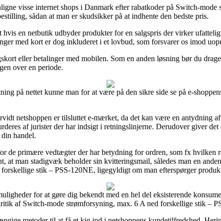
nligne visse internet shops i Danmark efter rabatkoder på Switch-mode 
tilling, sådan at man er skudsikker på at indhente den bedste pris.
 hvis en netbutik udbyder produkter for en salgspris der virker ufatteli
nger med kort er dog inkluderet i et lovbud, som forsvarer os imod uopri
ngskort eller betalinger med mobilen. Som en anden løsning bør du drage 
ngen over en periode.
ing på nettet kunne man for at være på den sikre side se på e-shoppens f
vidt netshoppen er tilsluttet e-mærket, da det kan være en antydning af 
rderes af jurister der har indsigt i retningslinjerne. Derudover giver de
 din handel.
t for de primære vedtægter der har betydning for ordren, som fx hvilken r
ant, at man stadigvæk beholder sin kvitteringsmail, således man en anden
orskellige stik – PSS-120NE, ligegyldigt om man efterspørger produkte
muligheder for at gøre dig bekendt med en hel del eksisterende konsumen
 kritik af Switch-mode strømforsyning, max. 6 A ned forskellige stik – 
ige metoder til at få et kig ind i netshoppens kundetilfredshed. Herind