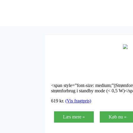
<span style=”font-size: medium;”||Strømfors
strømforbrug i standby mode (< 0,5 W)</span|
619 kr.
(Vis fragtpris)
Læs mere »
Køb nu »