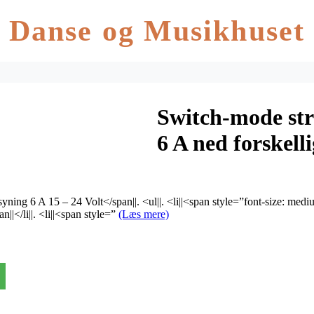
Danse og Musikhuset
Switch-mode st
6 A ned forskell
yning 6 A 15 – 24 Volt</span||. <ul||. <li||<span style=”font-size: med
|</li||. <li||<span style=”
(Læs mere)