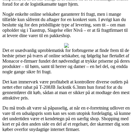
forud for at de logistikansatte tager hjem.
Nogle enkelte online selskaber garanterer fri fragt, men i mange
tilfælde kun såfremt du aftager for en konkret sum. I øvrigt kan du
beslutte sig for den prisbilligste type af levering, som tit – om man
opholder sig i Taastrup, Slagelse eller Nivå – er at få fragtfirmaet til
at levere dine varer til en pakkeshop.
Det er usædvanlig uproblematisk for forbrugerne at finde frem til de
bedste priser på tværs af online selskaber, og følgelig har flertallet af
Monacor e-firmaer fundet det nødvendigt at trykke priserne på deres
produkter – til børn, samt til herrer og damer – en hel del, og endda
nogle gange sikre fri fragt.
Det kan immervæk være profitabelt at kontrollere diverse outlets på
nettet efter rabat på T-208JB Jackstik 6.3mm hun forud for at du
gennemfører dit køb, sådan at man er sikker på at modtage den mest
attraktive pris.
Du må trods alt være så påpasselig, at når en e-forretning udlover en
vare til en udsalgspris som kan ses som utopisk fordelagtig, så kunne
det undertiden være et kendetegn på en uærlig shop. Shopping med
kort er på den anden side en del af et regelsæt, der skærmer dig som
køber overfor snydagtige internet firmaer.