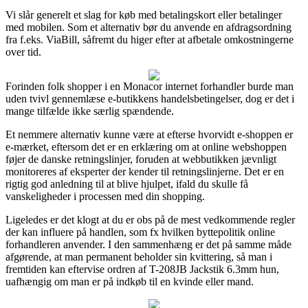
Vi slår generelt et slag for køb med betalingskort eller betalinger
med mobilen. Som et alternativ bør du anvende en afdragsordning
fra f.eks. ViaBill, såfremt du higer efter at afbetale omkostningerne
over tid.
Forinden folk shopper i en Monacor internet forhandler burde man
uden tvivl gennemlæse e-butikkens handelsbetingelser, dog er det i
mange tilfælde ikke særlig spændende.
Et nemmere alternativ kunne være at efterse hvorvidt e-shoppen er
e-mærket, eftersom det er en erklæring om at online webshoppen
føjer de danske retningslinjer, foruden at webbutikken jævnligt
monitoreres af eksperter der kender til retningslinjerne. Det er en
rigtig god anledning til at blive hjulpet, ifald du skulle få
vanskeligheder i processen med din shopping.
Ligeledes er det klogt at du er obs på de mest vedkommende regler
der kan influere på handlen, som fx hvilken byttepolitik online
forhandleren anvender. I den sammenhæng er det på samme måde
afgørende, at man permanent beholder sin kvittering, så man i
fremtiden kan eftervise ordren af T-208JB Jackstik 6.3mm hun,
uafhængig om man er på indkøb til en kvinde eller mand.