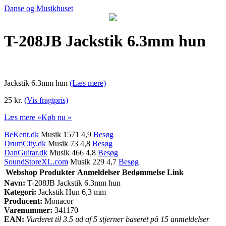
Danse og Musikhuset
T-208JB Jackstik 6.3mm hun
Jackstik 6.3mm hun
(Læs mere)
25 kr.
(Vis fragtpris)
Læs mere »
Køb nu »
BeKent.dk
Musik 1571 4,9
Besøg
DrumCity.dk
Musik 73 4,8
Besøg
DanGuitar.dk
Musik 466 4,8
Besøg
SoundStoreXL.com
Musik 229 4,7
Besøg
Webshop
Produkter
Anmeldelser
Bedømmelse
Link
Navn:
T-208JB Jackstik 6.3mm hun
Kategori:
Jackstik Hun 6,3 mm
Producent:
Monacor
Varenummer:
341170
EAN:
Vurderet til 3.5 ud af 5 stjerner baseret på 15 anmeldelser