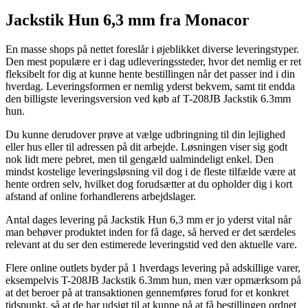
Jackstik Hun 6,3 mm fra Monacor
En masse shops på nettet foreslår i øjeblikket diverse leveringstyper.
Den mest populære er i dag udleveringssteder, hvor det nemlig er ret
fleksibelt for dig at kunne hente bestillingen når det passer ind i din
hverdag. Leveringsformen er nemlig yderst bekvem, samt tit endda
den billigste leveringsversion ved køb af T-208JB Jackstik 6.3mm
hun.
Du kunne derudover prøve at vælge udbringning til din lejlighed
eller hus eller til adressen på dit arbejde. Løsningen viser sig godt
nok lidt mere pebret, men til gengæld ualmindeligt enkel. Den
mindst kostelige leveringsløsning vil dog i de fleste tilfælde være at
hente ordren selv, hvilket dog forudsætter at du opholder dig i kort
afstand af online forhandlerens arbejdslager.
Antal dages levering på Jackstik Hun 6,3 mm er jo yderst vital når
man behøver produktet inden for få dage, så herved er det særdeles
relevant at du ser den estimerede leveringstid ved den aktuelle vare.
Flere online outlets byder på 1 hverdags levering på adskillige varer,
eksempelvis T-208JB Jackstik 6.3mm hun, men vær opmærksom på
at det beroer på at transaktionen gennemføres forud for et konkret
tidspunkt, så at de har udsigt til at kunne nå at få bestillingen ordnet