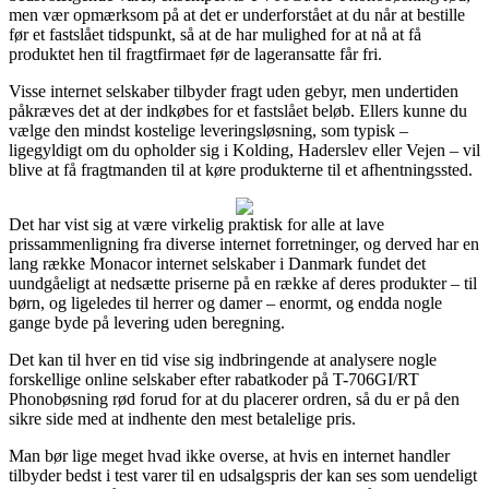
men vær opmærksom på at det er underforstået at du når at bestille
før et fastslået tidspunkt, så at de har mulighed for at nå at få
produktet hen til fragtfirmaet før de lageransatte får fri.
Visse internet selskaber tilbyder fragt uden gebyr, men undertiden
påkræves det at der indkøbes for et fastslået beløb. Ellers kunne du
vælge den mindst kostelige leveringsløsning, som typisk –
ligegyldigt om du opholder sig i Kolding, Haderslev eller Vejen – vil
blive at få fragtmanden til at køre produkterne til et afhentningssted.
Det har vist sig at være virkelig praktisk for alle at lave
prissammenligning fra diverse internet forretninger, og derved har en
lang række Monacor internet selskaber i Danmark fundet det
uundgåeligt at nedsætte priserne på en række af deres produkter – til
børn, og ligeledes til herrer og damer – enormt, og endda nogle
gange byde på levering uden beregning.
Det kan til hver en tid vise sig indbringende at analysere nogle
forskellige online selskaber efter rabatkoder på T-706GI/RT
Phonobøsning rød forud for at du placerer ordren, så du er på den
sikre side med at indhente den mest betalelige pris.
Man bør lige meget hvad ikke overse, at hvis en internet handler
tilbyder bedst i test varer til en udsalgspris der kan ses som uendeligt