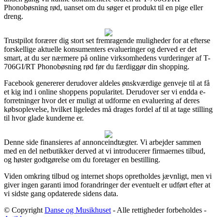
Phonobøsning rød, uanset om du søger et produkt til en pige eller
dreng.
Trustpilot forærer dig stort set fremragende muligheder for at efterse
forskellige aktuelle konsumenters evalueringer og derved er det
smart, at du ser nærmere på online virksomhedens vurderinger af T-
706GI/RT Phonobøsning rød før du færdiggør din shopping.
Facebook genererer derudover aldeles ønskværdige genveje til at få
et kig ind i online shoppens popularitet. Derudover ser vi endda e-
forretninger hvor det er muligt at udforme en evaluering af deres
købsoplevelse, hvilket ligeledes må drages fordel af til at tage stilling
til hvor glade kunderne er.
Denne side finansieres af annonceindtægter. Vi arbejder sammen
med en del netbutikker derved at vi introducerer firmaernes tilbud,
og høster godtgørelse om du foretager en bestilling.
Viden omkring tilbud og internet shops opretholdes jævnligt, men vi
giver ingen garanti imod forandringer der eventuelt er udført efter at
vi sidste gang opdaterede sidens data.
© Copyright
Danse og Musikhuset
- Alle rettigheder forbeholdes -