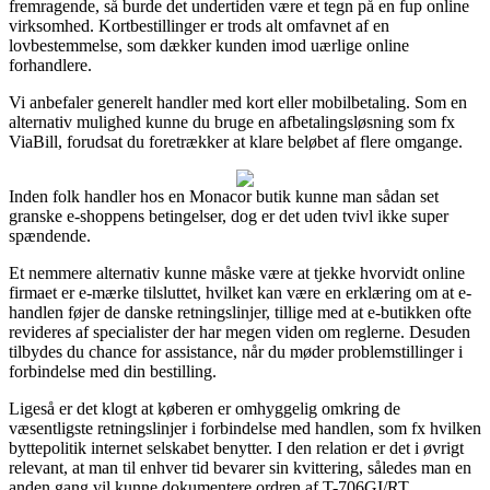
fremragende, så burde det undertiden være et tegn på en fup online
virksomhed. Kortbestillinger er trods alt omfavnet af en
lovbestemmelse, som dækker kunden imod uærlige online
forhandlere.
Vi anbefaler generelt handler med kort eller mobilbetaling. Som en
alternativ mulighed kunne du bruge en afbetalingsløsning som fx
ViaBill, forudsat du foretrækker at klare beløbet af flere omgange.
Inden folk handler hos en Monacor butik kunne man sådan set
granske e-shoppens betingelser, dog er det uden tvivl ikke super
spændende.
Et nemmere alternativ kunne måske være at tjekke hvorvidt online
firmaet er e-mærke tilsluttet, hvilket kan være en erklæring om at e-
handlen føjer de danske retningslinjer, tillige med at e-butikken ofte
revideres af specialister der har megen viden om reglerne. Desuden
tilbydes du chance for assistance, når du møder problemstillinger i
forbindelse med din bestilling.
Ligeså er det klogt at køberen er omhyggelig omkring de
væsentligste retningslinjer i forbindelse med handlen, som fx hvilken
byttepolitik internet selskabet benytter. I den relation er det i øvrigt
relevant, at man til enhver tid bevarer sin kvittering, således man en
anden gang vil kunne dokumentere ordren af T-706GI/RT