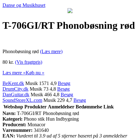
Danse og Musikhuset
T-706GI/RT Phonobøsning rød
Phonobøsning rød
(Læs mere)
80 kr.
(Vis fragtpris)
Læs mere »
Køb nu »
BeKent.dk
Musik 1571 4,9
Besøg
DrumCity.dk
Musik 73 4,8
Besøg
DanGuitar.dk
Musik 466 4,8
Besøg
SoundStoreXL.com
Musik 229 4,7
Besøg
Webshop
Produkter
Anmeldelser
Bedømmelse
Link
Navn:
T-706GI/RT Phonobøsning rød
Kategori:
Phono stik Hun Indbygning
Producent:
Monacor
Varenummer:
341640
EAN:
Vurderet til 3.9 ud af 5 stjerner baseret på 3 anmeldelser