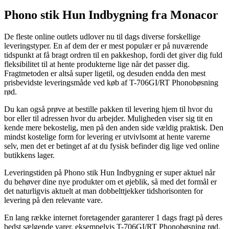
Phono stik Hun Indbygning fra Monacor
De fleste online outlets udlover nu til dags diverse forskellige
leveringstyper. En af dem der er mest populær er på nuværende
tidspunkt at få bragt ordren til en pakkeshop, fordi det giver dig fuld
fleksibilitet til at hente produkterne lige når det passer dig.
Fragtmetoden er altså super ligetil, og desuden endda den mest
prisbevidste leveringsmåde ved køb af T-706GI/RT Phonobøsning
rød.
Du kan også prøve at bestille pakken til levering hjem til hvor du
bor eller til adressen hvor du arbejder. Muligheden viser sig tit en
kende mere bekostelig, men på den anden side vældig praktisk. Den
mindst kostelige form for levering er utvivlsomt at hente varerne
selv, men det er betinget af at du fysisk befinder dig lige ved online
butikkens lager.
Leveringstiden på Phono stik Hun Indbygning er super aktuel når
du behøver dine nye produkter om et øjeblik, så med det formål er
det naturligvis aktuelt at man dobbelttjekker tidshorisonten for
levering på den relevante vare.
En lang række internet foretagender garanterer 1 dags fragt på deres
bedst sælgende varer, eksempelvis T-706GI/RT Phonobøsning rød,