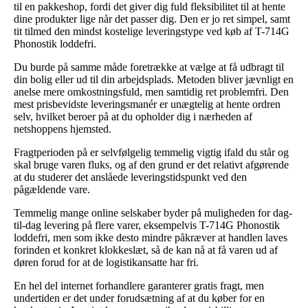
til en pakkeshop, fordi det giver dig fuld fleksibilitet til at hente
dine produkter lige når det passer dig. Den er jo ret simpel, samt
tit tilmed den mindst kostelige leveringstype ved køb af T-714G
Phonostik loddefri.
Du burde på samme måde foretrække at vælge at få udbragt til
din bolig eller ud til din arbejdsplads. Metoden bliver jævnligt en
anelse mere omkostningsfuld, men samtidig ret problemfri. Den
mest prisbevidste leveringsmanér er unægtelig at hente ordren
selv, hvilket beroer på at du opholder dig i nærheden af
netshoppens hjemsted.
Fragtperioden på er selvfølgelig temmelig vigtig ifald du står og
skal bruge varen fluks, og af den grund er det relativt afgørende
at du studerer det anslåede leveringstidspunkt ved den
pågældende vare.
Temmelig mange online selskaber byder på muligheden for dag-
til-dag levering på flere varer, eksempelvis T-714G Phonostik
loddefri, men som ikke desto mindre påkræver at handlen laves
forinden et konkret klokkeslæt, så de kan nå at få varen ud af
døren forud for at de logistikansatte har fri.
En hel del internet forhandlere garanterer gratis fragt, men
undertiden er det under forudsætning af at du køber for en