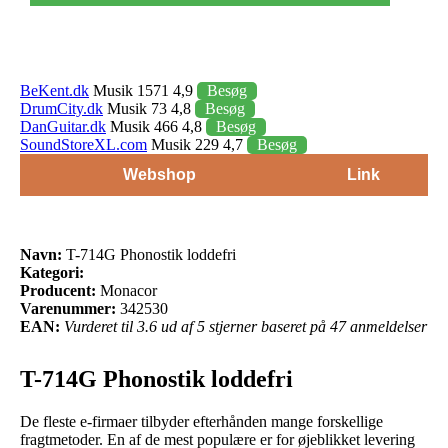
BeKent.dk
Musik 1571 4,9
Besøg
DrumCity.dk
Musik 73 4,8
Besøg
DanGuitar.dk
Musik 466 4,8
Besøg
SoundStoreXL.com
Musik 229 4,7
Besøg
Webshop
Link
Navn:
T-714G Phonostik loddefri
Kategori:
Producent:
Monacor
Varenummer:
342530
EAN:
Vurderet til 3.6 ud af 5 stjerner baseret på 47 anmeldelser
T-714G Phonostik loddefri
De fleste e-firmaer tilbyder efterhånden mange forskellige
fragtmetoder. En af de mest populære er for øjeblikket levering