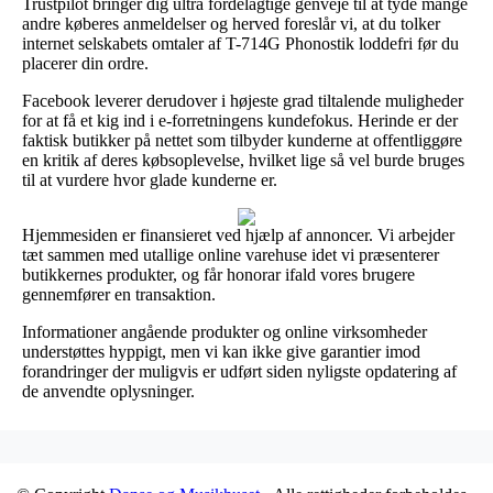
Trustpilot bringer dig ultra fordelagtige genveje til at tyde mange
andre køberes anmeldelser og herved foreslår vi, at du tolker
internet selskabets omtaler af T-714G Phonostik loddefri før du
placerer din ordre.
Facebook leverer derudover i højeste grad tiltalende muligheder
for at få et kig ind i e-forretningens kundefokus. Herinde er der
faktisk butikker på nettet som tilbyder kunderne at offentliggøre
en kritik af deres købsoplevelse, hvilket lige så vel burde bruges
til at vurdere hvor glade kunderne er.
Hjemmesiden er finansieret ved hjælp af annoncer. Vi arbejder
tæt sammen med utallige online varehuse idet vi præsenterer
butikkernes produkter, og får honorar ifald vores brugere
gennemfører en transaktion.
Informationer angående produkter og online virksomheder
understøttes hyppigt, men vi kan ikke give garantier imod
forandringer der muligvis er udført siden nyligste opdatering af
de anvendte oplysninger.