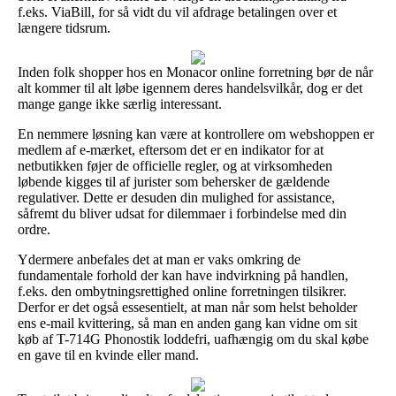
f.eks. ViaBill, for så vidt du vil afdrage betalingen over et
længere tidsrum.
Inden folk shopper hos en Monacor online forretning bør de når
alt kommer til alt løbe igennem deres handelsvilkår, dog er det
mange gange ikke særlig interessant.
En nemmere løsning kan være at kontrollere om webshoppen er
medlem af e-mærket, eftersom det er en indikator for at
netbutikken føjer de officielle regler, og at virksomheden
løbende kigges til af jurister som behersker de gældende
regulativer. Dette er desuden din mulighed for assistance,
såfremt du bliver udsat for dilemmaer i forbindelse med din
ordre.
Ydermere anbefales det at man er vaks omkring de
fundamentale forhold der kan have indvirkning på handlen,
f.eks. den ombytningsrettighed online forretningen tilsikrer.
Derfor er det også essesentielt, at man når som helst beholder
ens e-mail kvittering, så man en anden gang kan vidne om sit
køb af T-714G Phonostik loddefri, uafhængig om du skal købe
en gave til en kvinde eller mand.