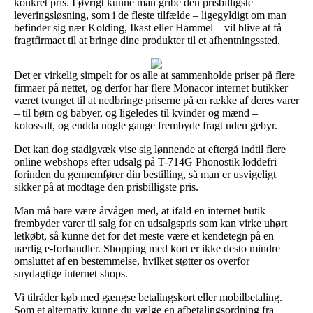
konkret pris. I øvrigt kunne man gribe den prisbilligste
leveringsløsning, som i de fleste tilfælde – ligegyldigt om man
befinder sig nær Kolding, Ikast eller Hammel – vil blive at få
fragtfirmaet til at bringe dine produkter til et afhentningssted.
Det er virkelig simpelt for os alle at sammenholde priser på flere
firmaer på nettet, og derfor har flere Monacor internet butikker
været tvunget til at nedbringe priserne på en række af deres varer
– til børn og babyer, og ligeledes til kvinder og mænd –
kolossalt, og endda nogle gange frembyde fragt uden gebyr.
Det kan dog stadigvæk vise sig lønnende at eftergå indtil flere
online webshops efter udsalg på T-714G Phonostik loddefri
forinden du gennemfører din bestilling, så man er usvigeligt
sikker på at modtage den prisbilligste pris.
Man må bare være årvågen med, at ifald en internet butik
frembyder varer til salg for en udsalgspris som kan virke uhørt
letkøbt, så kunne det for det meste være et kendetegn på en
uærlig e-forhandler. Shopping med kort er ikke desto mindre
omsluttet af en bestemmelse, hvilket støtter os overfor
snydagtige internet shops.
Vi tilråder køb med gængse betalingskort eller mobilbetaling.
Som et alternativ kunne du vælge en afbetalingsordning fra