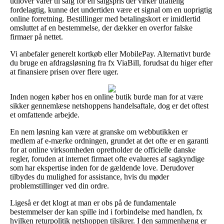
udlover varer til salg for en salgspris der virker ufattelig
fordelagtig, kunne det undertiden være et signal om en uoprigtig
online forretning. Bestillinger med betalingskort er imidlertid
omsluttet af en bestemmelse, der dækker en overfor falske
firmaer på nettet.
Vi anbefaler generelt kortkøb eller MobilePay. Alternativt burde
du bruge en afdragsløsning fra fx ViaBill, forudsat du higer efter
at finansiere prisen over flere uger.
Inden nogen køber hos en online butik burde man for at være
sikker gennemlæse netshoppens handelsaftale, dog er det oftest
et omfattende arbejde.
En nem løsning kan være at granske om webbutikken er
medlem af e-mærke ordningen, grundet at det ofte er en garanti
for at online virksomheden opretholder de officielle danske
regler, foruden at internet firmaet ofte evalueres af sagkyndige
som har ekspertise inden for de gældende love. Derudover
tilbydes du mulighed for assistance, hvis du møder
problemstillinger ved din ordre.
Ligeså er det klogt at man er obs på de fundamentale
bestemmelser der kan spille ind i forbindelse med handlen, fx
hvilken returpolitik netshoppen tilsikrer. I den sammenhæng er