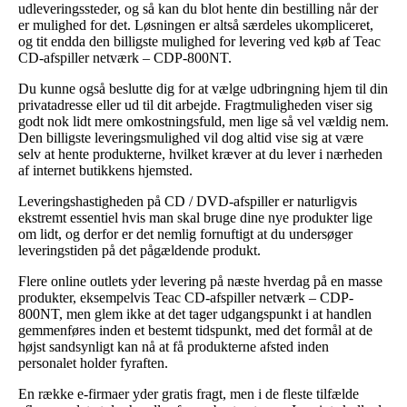
udleveringssteder, og så kan du blot hente din bestilling når der
er mulighed for det. Løsningen er altså særdeles ukompliceret,
og tit endda den billigste mulighed for levering ved køb af Teac
CD-afspiller netværk – CDP-800NT.
Du kunne også beslutte dig for at vælge udbringning hjem til din
privatadresse eller ud til dit arbejde. Fragtmuligheden viser sig
godt nok lidt mere omkostningsfuld, men lige så vel vældig nem.
Den billigste leveringsmulighed vil dog altid vise sig at være
selv at hente produkterne, hvilket kræver at du lever i nærheden
af internet butikkens hjemsted.
Leveringshastigheden på CD / DVD-afspiller er naturligvis
ekstremt essentiel hvis man skal bruge dine nye produkter lige
om lidt, og derfor er det nemlig fornuftigt at du undersøger
leveringstiden på det pågældende produkt.
Flere online outlets yder levering på næste hverdag på en masse
produkter, eksempelvis Teac CD-afspiller netværk – CDP-
800NT, men glem ikke at det tager udgangspunkt i at handlen
gemmenføres inden et bestemt tidspunkt, med det formål at de
højst sandsynligt kan nå at få produkterne afsted inden
personalet holder fyraften.
En række e-firmaer yder gratis fragt, men i de fleste tilfælde