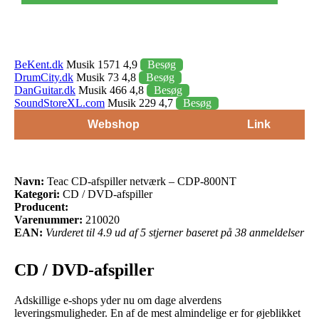
BeKent.dk
Musik 1571 4,9
Besøg
DrumCity.dk
Musik 73 4,8
Besøg
DanGuitar.dk
Musik 466 4,8
Besøg
SoundStoreXL.com
Musik 229 4,7
Besøg
Webshop
Link
Navn:
Teac CD-afspiller netværk – CDP-800NT
Kategori:
CD / DVD-afspiller
Producent:
Varenummer:
210020
EAN:
Vurderet til 4.9 ud af 5 stjerner baseret på 38 anmeldelser
CD / DVD-afspiller
Adskillige e-shops yder nu om dage alverdens
leveringsmuligheder. En af de mest almindelige er for øjeblikket