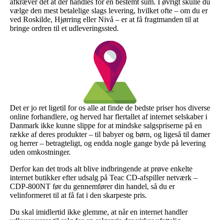
afkræver det at der handles for en bestemt sum. I øvrigt skulle du
vælge den mest betalelige slags levering, hvilket ofte – om du er
ved Roskilde, Hjørring eller Nivå – er at få fragtmanden til at
bringe ordren til et udleveringssted.
Det er jo ret ligetil for os alle at finde de bedste priser hos diverse
online forhandlere, og herved har flertallet af internet selskaber i
Danmark ikke kunne slippe for at mindske salgspriserne på en
række af deres produkter – til babyer og børn, og ligeså til damer
og herrer – betragteligt, og endda nogle gange byde på levering
uden omkostninger.
Derfor kan det trods alt blive indbringende at prøve enkelte
internet butikker efter udsalg på Teac CD-afspiller netværk –
CDP-800NT før du gennemfører din handel, så du er
velinformeret til at få fat i den skarpeste pris.
Du skal imidlertid ikke glemme, at når en internet handler