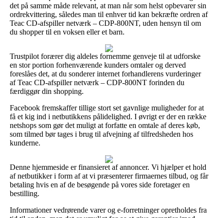
det på samme måde relevant, at man når som helst opbevarer sin
ordrekvittering, således man til enhver tid kan bekræfte ordren af
Teac CD-afspiller netværk – CDP-800NT, uden hensyn til om
du shopper til en voksen eller et barn.
Trustpilot forærer dig aldeles fornemme genveje til at udforske
en stor portion forhenværende kunders omtaler og derved
foreslåes det, at du sonderer internet forhandlerens vurderinger
af Teac CD-afspiller netværk – CDP-800NT forinden du
færdiggør din shopping.
Facebook fremskaffer tillige stort set gavnlige muligheder for at
få et kig ind i netbutikkens pålidelighed. I øvrigt er der en række
netshops som gør det muligt at forfatte en omtale af deres køb,
som tilmed bør tages i brug til afvejning af tilfredsheden hos
kunderne.
Denne hjemmeside er finansieret af annoncer. Vi hjælper et hold
af netbutikker i form af at vi præsenterer firmaernes tilbud, og får
betaling hvis en af de besøgende på vores side foretager en
bestilling.
Informationer vedrørende varer og e-forretninger opretholdes fra