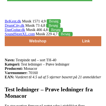
BeKent.dk
Musik 1571 4,9
Besøg
DrumCity.dk
Musik 73 4,8
Besøg
DanGuitar.dk
Musik 466 4,8
Besøg
SoundStoreXL.com
Musik 229 4,7
Besøg
Webshop
Link
Navn:
Testpinde rød – sort TH-40
Kategori:
Test ledninger – Prøve ledninger
Producent:
Monacor
Varenummer:
70160
EAN:
Vurderet til 4.5 ud af 5 stjerner baseret på 21 anmeldelser
Test ledninger – Prøve ledninger fra
Monacor
En stor portion firmaer på nettet yder i øjeblikket flere