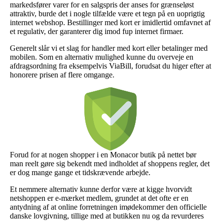
markedsfører varer for en salgspris der anses for grænseløst
attraktiv, burde det i nogle tilfælde være et tegn på en uoprigtig
internet webshop. Bestillinger med kort er imidlertid omfavnet af
et regulativ, der garanterer dig imod fup internet firmaer.
Generelt slår vi et slag for handler med kort eller betalinger med
mobilen. Som en alternativ mulighed kunne du overveje en
afdragsordning fra eksempelvis ViaBill, forudsat du higer efter at
honorere prisen af flere omgange.
Forud for at nogen shopper i en Monacor butik på nettet bør
man reelt gøre sig bekendt med indholdet af shoppens regler, det
er dog mange gange et tidskrævende arbejde.
Et nemmere alternativ kunne derfor være at kigge hvorvidt
netshoppen er e-mærket medlem, grundet at det ofte er en
antydning af at online forretningen imødekommer den officielle
danske lovgivning, tillige med at butikken nu og da revurderes