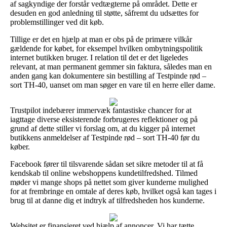
af sagkyndige der forstår vedtægterne på området. Dette er
desuden en god anledning til støtte, såfremt du udsættes for
problemstillinger ved dit køb.
Tillige er det en hjælp at man er obs på de primære vilkår
gældende for købet, for eksempel hvilken ombytningspolitik
internet butikken bruger. I relation til det er det ligeledes
relevant, at man permanent gemmer sin faktura, således man en
anden gang kan dokumentere sin bestilling af Testpinde rød –
sort TH-40, uanset om man søger en vare til en herre eller dame.
Trustpilot indebærer immervæk fantastiske chancer for at
iagttage diverse eksisterende forbrugeres reflektioner og på
grund af dette stiller vi forslag om, at du kigger på internet
butikkens anmeldelser af Testpinde rød – sort TH-40 før du
køber.
Facebook fører til tilsvarende sådan set sikre metoder til at få
kendskab til online webshoppens kundetilfredshed. Tilmed
møder vi mange shops på nettet som giver kunderne mulighed
for at frembringe en omtale af deres køb, hvilket også kan tages i
brug til at danne dig et indtryk af tilfredsheden hos kunderne.
Websitet er finansieret ved hjælp af annoncer. Vi har tætte