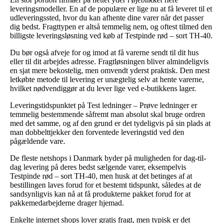
leveringsmodeller. En af de populære er lige nu at få leveret til et
udleveringssted, hvor du kan afhente dine varer når det passer
dig bedst. Fragttypen er altså temmelig nem, og oftest tilmed den
billigste leveringsløsning ved køb af Testpinde rød – sort TH-40.
Du bør også afveje for og imod at få varerne sendt til dit hus
eller til dit arbejdes adresse. Fragtløsningen bliver almindeligvis
en sjat mere bekostelig, men omvendt yderst praktisk. Den mest
letkøbte metode til levering er unægtelig selv at hente varerne,
hvilket nødvendiggør at du lever lige ved e-butikkens lager.
Leveringstidspunktet på Test ledninger – Prøve ledninger er
temmelig bestemmende såfremt man absolut skal bruge ordren
med det samme, og af den grund er det tydeligvis på sin plads at
man dobbelttjekker den forventede leveringstid ved den
pågældende vare.
De fleste netshops i Danmark byder på muligheden for dag-til-
dag levering på deres bedst sælgende varer, eksempelvis
Testpinde rød – sort TH-40, men husk at det betinges af at
bestillingen laves forud for et bestemt tidspunkt, således at de
sandsynligvis kan nå at få produkterne pakket forud for at
pakkemedarbejderne drager hjemad.
Enkelte internet shops lover gratis fragt, men typisk er det