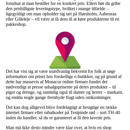
forudsat at man bestiller for en konkret pris. Ellers bør du gribe
den prisbilligste leveringstype, hvilket i mange tilfælde –
ligegyldigt om man opholder sig tæt på Hørsholm, Aabenraa
eller Gilleleje – vil være at få dem til at køre produkterne til en
pakkeshop.
Det har vist sig at være usædvanlig bekvemt for folk at søge
information om priser hos forskellige e-butikker, og på grund af
dette har massevis af Monacor online firmaer fundet det
nødvendigt at presse udsalgspriserne på deres produkter – til
piger og drenge, og samtidig også til damer og herrer – markant,
og endda nogle gange frembyde fragt uden omkostninger.
Det kan dog alligevel blive fordelagtigt at besigtige en række
internet firmaer efter rabatkoder på Testpinde rød – sort TH-40
inden du handler, så du er garanteret at få den laveste pris.
Man må ikke desto mindre være klar over, at hvis en shop